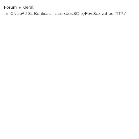
Fórum
Geral
►
CN 20ª J: SL Benfica 2 - 1 Leixões SC, 27Fev. Sex. 21h00 *RTP1*
►