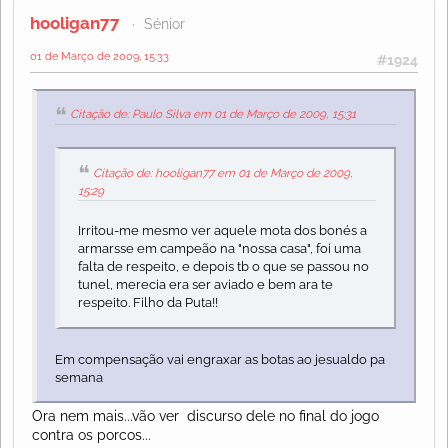
hooligan77
Sénior
01 de Março de 2009, 15:33
#1924
Citação de: Paulo Silva em 01 de Março de 2009, 15:31
Citação de: hooligan77 em 01 de Março de 2009,
15:29
Irritou-me mesmo ver aquele mota dos bonés a
armarsse em campeão na "nossa casa", foi uma
falta de respeito, e depois tb o que se passou no
tunel, merecia era ser aviado e bem ara te
respeito. Filho da Puta!!
Em compensação vai engraxar as botas ao jesualdo pa
semana
Ora nem mais...vão ver discurso dele no final do jogo
contra os porcos...