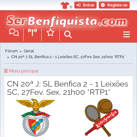
Entrar
Registe-se
Fórum
Geral
►
CN 20ª J: SL Benfica 2 - 1 Leixões SC, 27Fev. Sex. 21h00 *RTP1*
►
Menu principal
CN 20ª J: SL Benfica 2 - 1 Leixões
SC, 27Fev. Sex. 21h00 *RTP1*