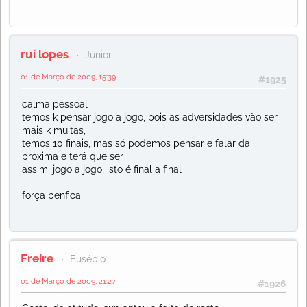
rui lopes
Júnior
01 de Março de 2009, 15:39
#1925
calma pessoal
temos k pensar jogo a jogo, pois as adversidades vão ser
mais k muitas,
temos 10 finais, mas só podemos pensar e falar da
proxima e terá que ser
assim, jogo a jogo, isto é final a final
força benfica
Freire
Eusébio
01 de Março de 2009, 21:27
#1926