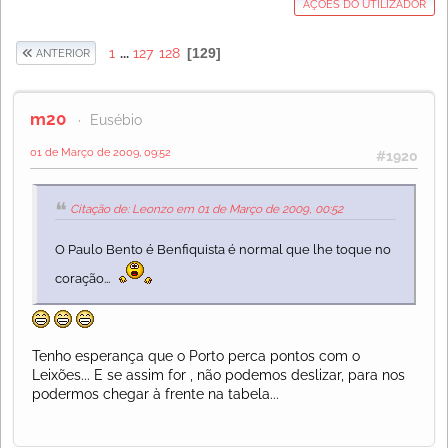
AÇÕES DO UTILIZADOR
1
...
127
128
129
ANTERIOR
m20
Eusébio
01 de Março de 2009, 09:52
#1920
Citação de: Leonzo em 01 de Março de 2009, 00:52
O Paulo Bento é Benfiquista é normal que lhe toque no
coração...
Tenho esperança que o Porto perca pontos com o
Leixões... E se assim for , não podemos deslizar, para nos
podermos chegar à frente na tabela...