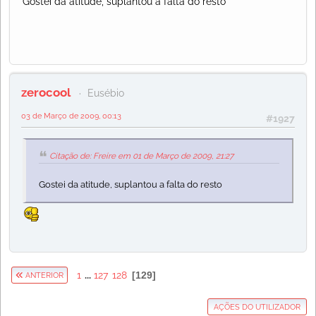
Gostei da atitude, suplantou a falta do resto
zerocool
Eusébio
03 de Março de 2009, 00:13
#1927
Citação de: Freire em 01 de Março de 2009, 21:27
Gostei da atitude, suplantou a falta do resto
1
...
127
128
129
ANTERIOR
AÇÕES DO UTILIZADOR