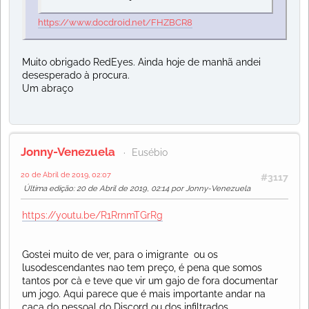
https://www.docdroid.net/FHZBCR8
Muito obrigado RedEyes. Ainda hoje de manhã andei
desesperado à procura.
Um abraço
Jonny-Venezuela
Eusébio
20 de Abril de 2019, 02:07
#3117
Última edição
: 20 de Abril de 2019, 02:14 por Jonny-Venezuela
https://youtu.be/R1RrnmTGrRg
Gostei muito de ver, para o imigrante ou os
lusodescendantes nao tem preço, é pena que somos
tantos por cà e teve que vir um gajo de fora documentar
um jogo. Aqui parece que é mais importante andar na
caça do pessoal do Discord ou dos infiltrados.