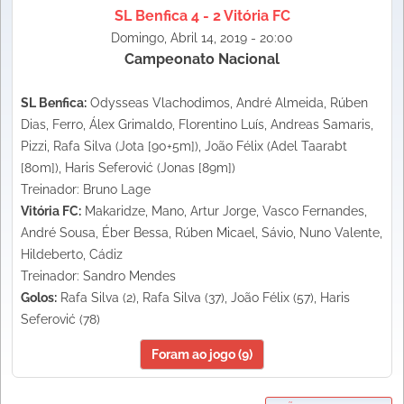
SL Benfica 4 - 2 Vitória FC
Domingo, Abril 14, 2019 - 20:00
Campeonato Nacional
SL Benfica:
Odysseas Vlachodimos, André Almeida, Rúben
Dias, Ferro, Álex Grimaldo, Florentino Luís, Andreas Samaris,
Pizzi, Rafa Silva (Jota [90+5m]), João Félix (Adel Taarabt
[80m]), Haris Seferović (Jonas [89m])
Treinador: Bruno Lage
Vitória FC:
Makaridze, Mano, Artur Jorge, Vasco Fernandes,
André Sousa, Éber Bessa, Rúben Micael, Sávio, Nuno Valente,
Hildeberto, Cádiz
Treinador: Sandro Mendes
Golos:
Rafa Silva (2), Rafa Silva (37), João Félix (57), Haris
Seferović (78)
Foram ao jogo (9)