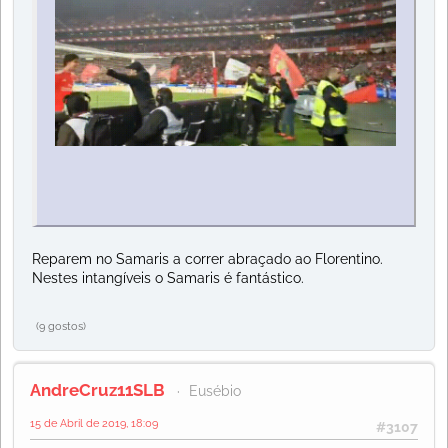
Reparem no Samaris a correr abraçado ao Florentino.
Nestes intangíveis o Samaris é fantástico.
(9 gostos)
AndreCruz11SLB
Eusébio
15 de Abril de 2019, 18:09
#3107