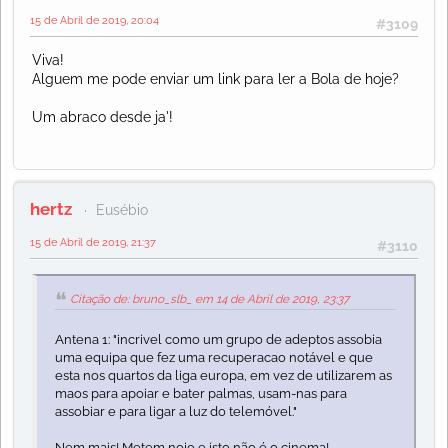
15 de Abril de 2019, 20:04
#3109
Viva!
Alguem me pode enviar um link para ler a Bola de hoje?
Um abraco desde ja'!
hertz
Eusébio
15 de Abril de 2019, 21:37
#3110
Citação de: bruno_slb_ em 14 de Abril de 2019, 23:37
Antena 1: "incrivel como um grupo de adeptos assobia
uma equipa que fez uma recuperacao notável e que
esta nos quartos da liga europa, em vez de utilizarem as
maos para apoiar e bater palmas, usam-nas para
assobiar e para ligar a luz do telemóvel."
Nem mais! Metem nojo e isto não é o cinema!