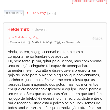
AÇÕES DO UTILIZADOR
1
...
206
207
208
ANTERIOR
Heldermrb
Juvenil
15 de Abril de 2019, 16:33
#3105
Última edição
: 15 de Abril de 2019, 16:35 por Heldermrb
Ainda, ontem, no jogo, enervei-me tanto com o
comportamento fúnebre dos adeptos!
Eu, bem tentei puxar, gritar pelo Benfica, mas com apenas
uma exceção, ninguém foi capaz de acompanhar...
lamentei-me em voz alta e disse que era preciso vir um
gajo do norte para puxar pela equipa, que convenhamos,
sozinho é igual a zero! Enervei-me com a festa que as
pessoas faziam aquando dos golos, mas nos momentos
em que era necessário espicaçar a equipa... nada, parecia
um velório! Será que as pessoas não sentem que também
no jogo de futebol é necessário uma reciprocidade entre o
dar e receber? Onde está a paixão pelo clube? Temos de
todos apoiar, transmitir à equipa motivação extra! Por isso