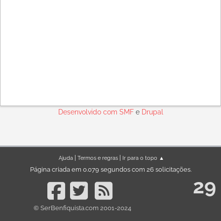
Desenvolvido com
SMF
e
Drupal
|
|
Ajuda
Termos e regras
Ir para o topo ▲
Página criada em 0.079 segundos com 26 solicitações.
29
© SerBenfiquista.com 2001-2024