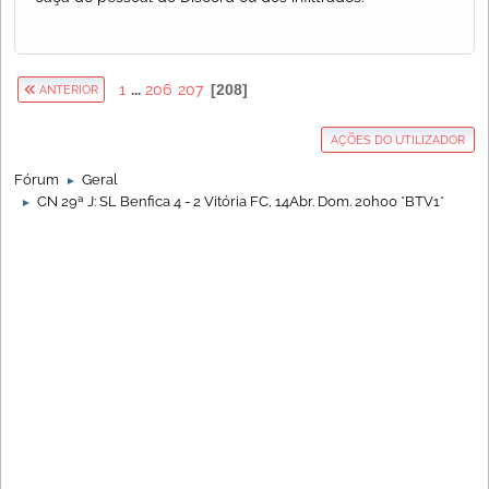
1
...
206
207
208
ANTERIOR
AÇÕES DO UTILIZADOR
Fórum
Geral
►
CN 29ª J: SL Benfica 4 - 2 Vitória FC, 14Abr. Dom. 20h00 *BTV1*
►