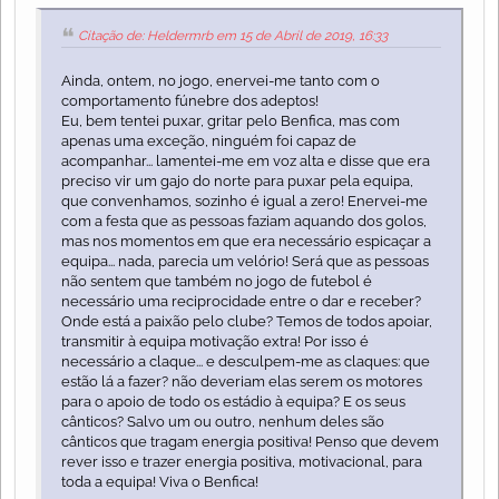
Citação de: Heldermrb em 15 de Abril de 2019, 16:33
Ainda, ontem, no jogo, enervei-me tanto com o
comportamento fúnebre dos adeptos!
Eu, bem tentei puxar, gritar pelo Benfica, mas com
apenas uma exceção, ninguém foi capaz de
acompanhar... lamentei-me em voz alta e disse que era
preciso vir um gajo do norte para puxar pela equipa,
que convenhamos, sozinho é igual a zero! Enervei-me
com a festa que as pessoas faziam aquando dos golos,
mas nos momentos em que era necessário espicaçar a
equipa... nada, parecia um velório! Será que as pessoas
não sentem que também no jogo de futebol é
necessário uma reciprocidade entre o dar e receber?
Onde está a paixão pelo clube? Temos de todos apoiar,
transmitir à equipa motivação extra! Por isso é
necessário a claque... e desculpem-me as claques: que
estão lá a fazer? não deveriam elas serem os motores
para o apoio de todo os estádio à equipa? E os seus
cânticos? Salvo um ou outro, nenhum deles são
cânticos que tragam energia positiva! Penso que devem
rever isso e trazer energia positiva, motivacional, para
toda a equipa! Viva o Benfica!