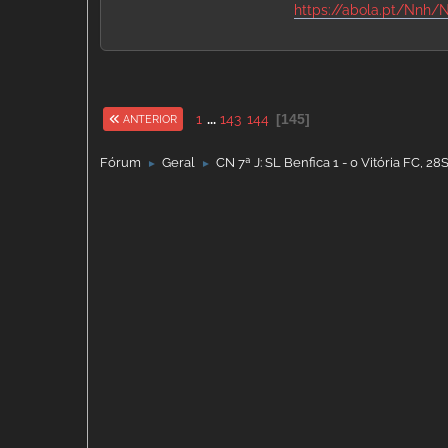
https://abola.pt/Nnh/
1
...
143
144
145
ANTERIOR
Fórum
Geral
CN 7ª J: SL Benfica 1 - 0 Vitória FC, 28
►
►