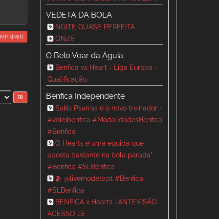
VEDETA DA BOLA
NOITE QUASE PERFEITA
IMPRIMIR
ONZE
O Belo Voar da Águia
Benfica vs Heart - Liga Europa -
Qualificação.
Benfica Independente
Sakis Psarras é o novo treinador -
#vóleibenfica #ModalidadesBenfica
#Benfica
O Hearts é uma equipa que
aposta bastante na bola parada"
#Benfica #SLBenfica
🫂 @livemodetv.pt #Benfica
#SLBenfica
BENFICA x Hearts | ANTEVISÃO
ACESSO LE