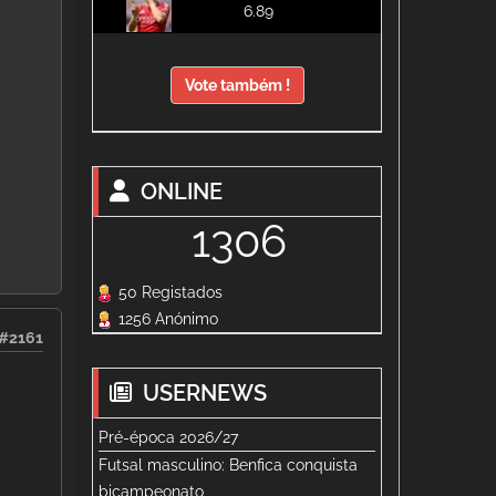
6.89
Vote também !
ONLINE
1306
50 Registados
1256 Anónimo
#2161
USERNEWS
Pré-época 2026/27
Futsal masculino: Benfica conquista
bicampeonato