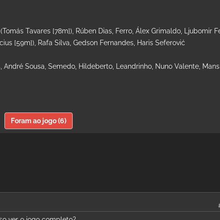
omás Tavares [78m]), Rúben Dias, Ferro, Álex Grimaldo, Ljubomir F
nícius [59m]), Rafa Silva, Gedson Fernandes, Haris Seferović
es, André Sousa, Semedo, Hildeberto, Leandrinho, Nuno Valente, Mansi
Foram ao jogo (6)
o ver o jogo completo?