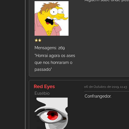
Mensagens: 269
"Honrai agora os ases
que nos honraram o
passado"
Red Eyes
06 de Outubro de 2019, 11:43
Eusébio
Confrangedor.