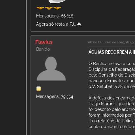
Mensagens: 66.618
Agora só resta a PJ… 🚔
Flavius
08 de Outubro de 2019, 16:49
Banido
ÁGUIAS RECORREM A 
O Benfica estava a con
Disciplina da Federaçã
pelo Conselho de Disci
bancada Emirates, que a
o V. Setúbal, a 28 de s
Mensagens: 79.354
A defesa dos encarnados
Tiago Martins, que deu
foi descrito pelo árbit
foram informados por T
Já o relatório da Políc
conta do «bom compor