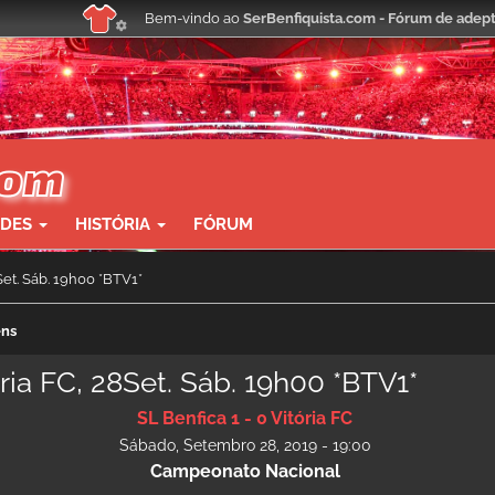
Bem-vindo ao
SerBenfiquista.com - Fórum de adept
ADES
HISTÓRIA
FÓRUM
8Set. Sáb. 19h00 *BTV1*
ens
ória FC, 28Set. Sáb. 19h00 *BTV1*
SL Benfica 1 - 0 Vitória FC
Sábado, Setembro 28, 2019 - 19:00
Campeonato Nacional