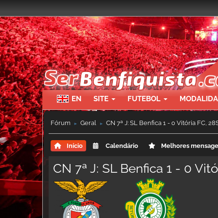
EN
SITE
FUTEBOL
MODALID
Fórum
Geral
CN 7ª J: SL Benfica 1 - 0 Vitória FC, 2
►
►
Início
Calendário
Melhores mensag
CN 7ª J: SL Benfica 1 - 0 Vit