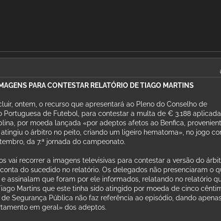
IMAGENS PARA CONTESTAR RELATÓRIO DE TIAGO MARTINS
cluir, ontem, o recurso que apresentará ao Pleno do Conselho de
o Portuguesa de Futebol, para contestar a multa de € 3.188 aplicada
plina, por moeda lançada «por adeptos afetos ao Benfica, provenien
tingiu o árbitro no peito, criando um ligeiro hematoma», no jogo co
etembro, da 7.ª jornada do campeonato.
 vai recorrer a imagens televisivas para contestar a versão do árbit
 conta do sucedido no relatório. Os delegados não presenciaram o 
ro e assinalam que foram por ele informados, relatando no relatório q
iago Martins que este tinha sido atingido por moeda de cinco cênti
ia de Segurança Pública não faz referência ao episódio, dando apena
tamento em geral» dos adeptos.