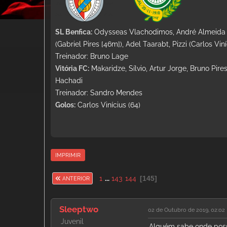
SL Benfica:
Odysseas Vlachodimos, André Almeida (T
(Gabriel Pires [46m]), Adel Taarabt, Pizzi (Carlos Vi
Treinador: Bruno Lage
Vitória FC:
Makaridze, Sílvio, Artur Jorge, Bruno Pir
Hachadi
Treinador: Sandro Mendes
Golos:
Carlos Vinícius (64)
IMPRIMIR
1
...
143
144
145
ANTERIOR
Sleeptwo
02 de Outubro de 2019, 02:02
Juvenil
Alguém sabe onde poss