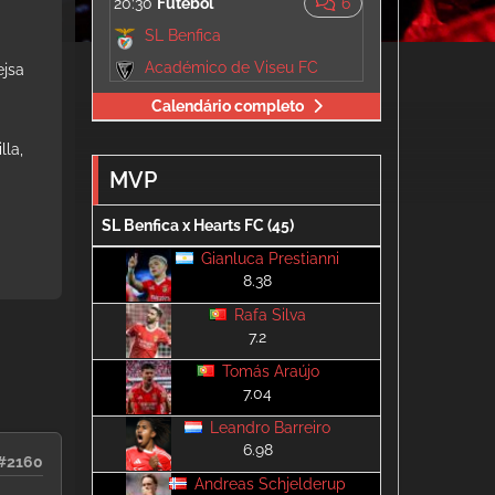
20:30
Futebol
6
SL Benfica
Académico de Viseu FC
ejsa
Calendário completo
lla,
MVP
SL Benfica x Hearts FC (45)
Gianluca Prestianni
8.38
Rafa Silva
7.2
Tomás Araújo
7.04
Leandro Barreiro
6.98
#2160
Andreas Schjelderup