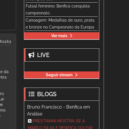
Futsal feminino: Benfica conquista
campeonato
Canoagem: Medalhas de ouro, prata
e bronze no Campeonato da Europa
Ver mais
#2162
LIVE
te da
Seguir stream
ntra
BLOGS
ro
que
ue
Bruno Francisco - Benfica em
mos.
Análise
s
PRESTIANNI MOSTRA-SE A
MARCO SILVA E BENFICA GOLEIA!