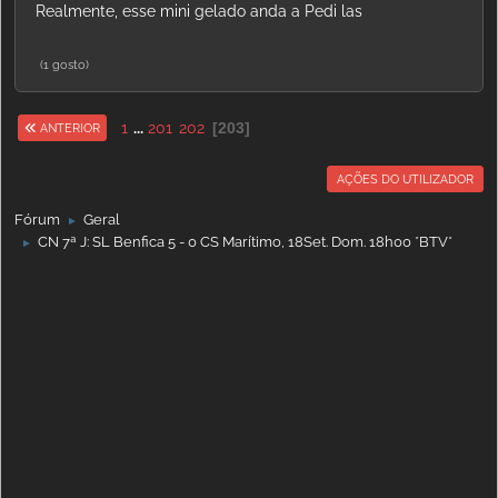
Realmente, esse mini gelado anda a Pedi las
(1 gosto)
1
...
201
202
203
ANTERIOR
AÇÕES DO UTILIZADOR
Fórum
Geral
►
CN 7ª J: SL Benfica 5 - 0 CS Marítimo, 18Set. Dom. 18h00 *BTV*
►