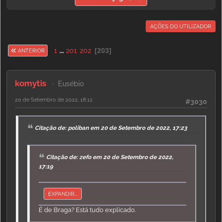
AÇÕES DO UTILIZADOR
1
...
201
202
203
ANTERIOR
komytis
Eusébio
20 de Setembro de 2022, 18:12
#3030
Citação de: poliban em 20 de Setembro de 2022, 17:23
Citação de: zefo em 20 de Setembro de 2022,
17:19
EXPANDIR...
É de Braga? Está tudo explicado.