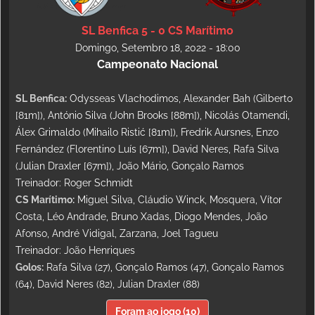
SL Benfica 5 - 0 CS Marítimo
Domingo, Setembro 18, 2022 - 18:00
Campeonato Nacional
SL Benfica:
Odysseas Vlachodimos, Alexander Bah (Gilberto
[81m]), António Silva (John Brooks [88m]), Nicolás Otamendi,
Álex Grimaldo (Mihailo Ristić [81m]), Fredrik Aursnes, Enzo
Fernández (Florentino Luís [67m]), David Neres, Rafa Silva
(Julian Draxler [67m]), João Mário, Gonçalo Ramos
Treinador: Roger Schmidt
CS Marítimo:
Miguel Silva, Cláudio Winck, Mosquera, Vítor
Costa, Léo Andrade, Bruno Xadas, Diogo Mendes, João
Afonso, André Vidigal, Zarzana, Joel Tagueu
Treinador: João Henriques
Golos:
Rafa Silva (27), Gonçalo Ramos (47), Gonçalo Ramos
(64), David Neres (82), Julian Draxler (88)
Foram ao jogo (10)