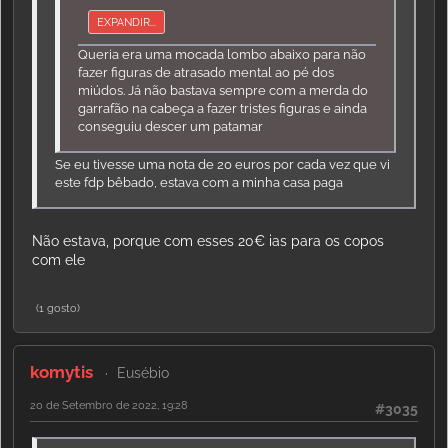
EXPANDIR...
Queria era uma mocada lombo abaixo para não
fazer figuras de atrasado mental ao pé dos
miúdos. Já não bastava sempre com a merda do
garrafão na cabeça a fazer tristes figuras e ainda
conseguiu descer um patamar
Se eu tivesse uma nota de 20 euros por cada vez que vi
este fdp bêbado, estava com a minha casa paga
Não estava, porque com esses 20€ ias para os copos
com ele
(1 gosto)
komytis
Eusébio
20 de Setembro de 2022, 19:28
#3035