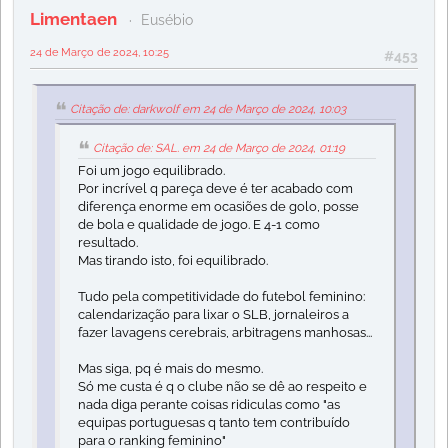
Limentaen
Eusébio
24 de Março de 2024, 10:25
#453
Citação de: darkwolf em 24 de Março de 2024, 10:03
Citação de: SAL. em 24 de Março de 2024, 01:19
Foi um jogo equilibrado.
Por incrível q pareça deve é ter acabado com
diferença enorme em ocasiões de golo, posse
de bola e qualidade de jogo. E 4-1 como
resultado.
Mas tirando isto, foi equilibrado.
Tudo pela competitividade do futebol feminino:
calendarização para lixar o SLB, jornaleiros a
fazer lavagens cerebrais, arbitragens manhosas...
Mas siga, pq é mais do mesmo.
Só me custa é q o clube não se dê ao respeito e
nada diga perante coisas ridiculas como "as
equipas portuguesas q tanto tem contribuído
para o ranking feminino"