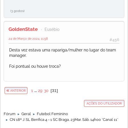
(3 gostos)
GoldenState
Eusébio
24 de Março de 2024, 11:58
#456
Desta vez estava uma rapariga/mulher no lugar do team
manager.
Foi pontual ou houve troca?
1
...
29
30
31
ANTERIOR
AÇÕES DO UTILIZADOR
Fórum
Geral
Futebol Feminino
►
►
CN 18ª J: SL Benfica 4 - 1 SC Braga, 23Mar. Sáb. 14h00 *Canal 11*
►