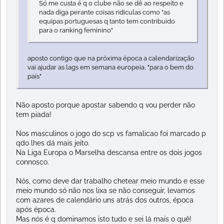
Só me custa é q o clube não se dê ao respeito e
nada diga perante coisas ridiculas como "as
equipas portuguesas q tanto tem contribuído
para o ranking feminino"
aposto contigo que na próxima época a calendarização
vai ajudar as lags em semana europeia, "para o bem do
país"
Não aposto porque apostar sabendo q vou perder não
tem piada!
Nos masculinos o jogo do scp vs famalicao foi marcado p
qdo lhes dá mais jeito.
Na Liga Europa o Marselha descansa entre os dois jogos
connosco.
Nós, como deve dar trabalho chetear meio mundo e esse
meio mundo só não nos lixa se não conseguir, levamos
com azares de calendário uns atrás dos outros, época
após época.
Mas nós é q dominamos isto tudo e sei lá mais o quê!