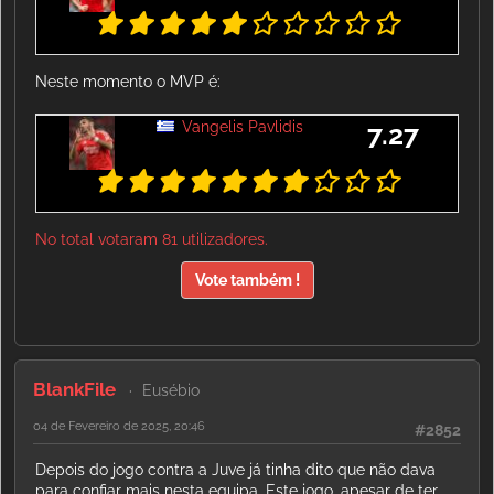
Neste momento o MVP é:
Vangelis Pavlidis
7.27
No total votaram 81 utilizadores.
Vote também !
BlankFile
Eusébio
04 de Fevereiro de 2025, 20:46
#2852
Depois do jogo contra a Juve já tinha dito que não dava
para confiar mais nesta equipa. Este jogo, apesar de ter