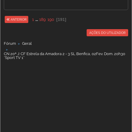
1
...
189
190
191
ANTERIOR
AÇÕES DO UTILIZADOR
Fórum
Geral
►
►
CN 20ª J: CF Estrela da Amadora 2 - 3 SL Benfica, 02Fev. Dom. 20h30
*Sport TV 1*