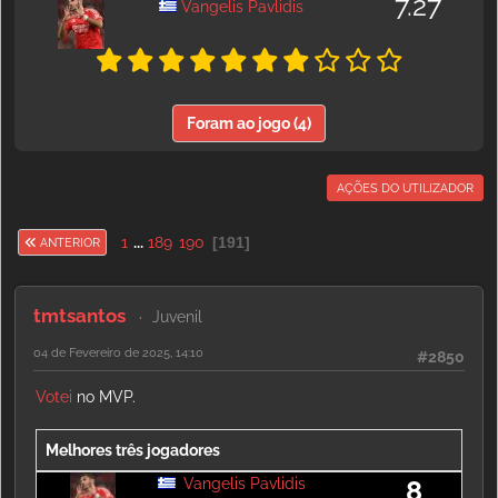
7.27
Vangelis Pavlidis
Foram ao jogo (4)
AÇÕES DO UTILIZADOR
1
...
189
190
191
ANTERIOR
tmtsantos
Juvenil
04 de Fevereiro de 2025, 14:10
#2850
Votei
no MVP.
Melhores três jogadores
Vangelis Pavlidis
8