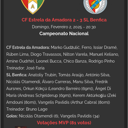
CF Estrela da Amadora 2 - 3 SL Benfica
Domingo, Fevereiro 2, 2025 - 20:30
Campeonato Nacional
CF Estrela da Amadora:
Marko Gudžulić, Ferro, Issiar Dramé,
Rúben Lima, Diogo Travassos, Nilton Varela, Manuel Keliano,
Amine Oudrhiri, Leonel Bucca, Chico Banza, Rodrigo Pinho
Treinador: José Faria
SL Benfica:
Anatoliy Trubin, Tomás Araújo, António Silva,
Nicolás Otamendi, Álvaro Carreras, Manu Silva, Fredrik
Aursnes, Orkun Kökçü (Leandro Barreiro [69m]), Ángel Di
María (Andreas Schjelderup [69m]), Kerem Aktürkoğlu (Zeki
Amdouni [80m]), Vangelis Pavlidis (Arthur Cabral [80m])
Treinador: Bruno Lage
Golos:
Nicolás Otamendi (6), Vangelis Pavlidis (34)
Votações MVP (81 votos)