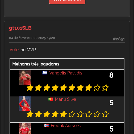
gt101SLB
04 de Fevereiro de 2025, 19:20
#2851
Votei
no MVP.
Melhores três jogadores
Vangelis Pavlidis
8
Manu Silva
5
Fredrik Aursnes
5