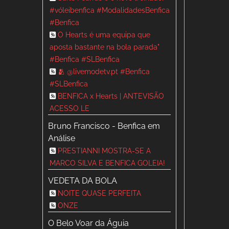
#vóleibenfica #ModalidadesBenfica
#Benfica
O Hearts é uma equipa que
aposta bastante na bola parada"
#Benfica #SLBenfica
🫂 @livemodetv.pt #Benfica
#SLBenfica
BENFICA x Hearts | ANTEVISÃO
ACESSO LE
Bruno Francisco - Benfica em
Análise
PRESTIANNI MOSTRA-SE A
MARCO SILVA E BENFICA GOLEIA!
VEDETA DA BOLA
NOITE QUASE PERFEITA
ONZE
O Belo Voar da Águia