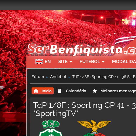
EN
SITE
FUTEBOL
MODALID
Fórum
Andebol
TdP 1/8F : Sporting CP 41 - 36 SL B
►
►
Início
Calendário
Melhores mensag
TdP 1/8F : Sporting CP 41 - 
*SportingTV*