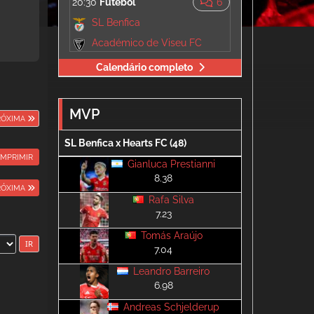
20:30
Futebol
6
SL Benfica
Académico de Viseu FC
Calendário completo
MVP
RÓXIMA
SL Benfica x Hearts FC (48)
IMPRIMIR
Gianluca Prestianni
8.38
RÓXIMA
Rafa Silva
7.23
Tomás Araújo
7.04
Leandro Barreiro
6.98
Andreas Schjelderup