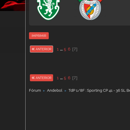
IMPRIMIR
1
...
5
6
7
ANTERIOR
1
...
5
6
7
ANTERIOR
Fórum
Andebol
TdP 1/8F : Sporting CP 41 - 36 SL B
►
►