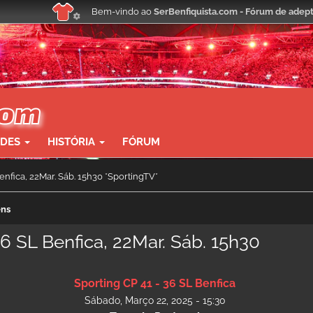
Bem-vindo ao
SerBenfiquista.com - Fórum de adept
ADES
HISTÓRIA
FÓRUM
enfica, 22Mar. Sáb. 15h30 *SportingTV*
ens
36 SL Benfica, 22Mar. Sáb. 15h30
Sporting CP 41 - 36 SL Benfica
Sábado, Março 22, 2025 - 15:30