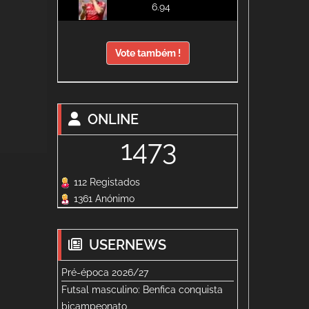
6.94
Vote também !
ONLINE
1473
112 Registados
1361 Anónimo
USERNEWS
Pré-época 2026/27
Futsal masculino: Benfica conquista
bicampeonato