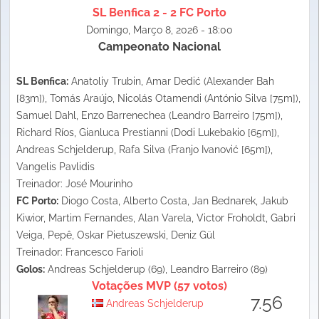
SL Benfica 2 - 2 FC Porto
Domingo, Março 8, 2026 - 18:00
Campeonato Nacional
SL Benfica:
Anatoliy Trubin, Amar Dedić (Alexander Bah
[83m]), Tomás Araújo, Nicolás Otamendi (António Silva [75m]),
Samuel Dahl, Enzo Barrenechea (Leandro Barreiro [75m]),
Richard Ríos, Gianluca Prestianni (Dodi Lukebakio [65m]),
Andreas Schjelderup, Rafa Silva (Franjo Ivanović [65m]),
Vangelis Pavlidis
Treinador: José Mourinho
FC Porto:
Diogo Costa, Alberto Costa, Jan Bednarek, Jakub
Kiwior, Martim Fernandes, Alan Varela, Victor Froholdt, Gabri
Veiga, Pepê, Oskar Pietuszewski, Deniz Gül
Treinador: Francesco Farioli
Golos:
Andreas Schjelderup (69), Leandro Barreiro (89)
Votações MVP (57 votos)
7.56
Andreas Schjelderup