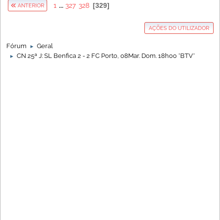
1
...
327
328
329
ANTERIOR
AÇÕES DO UTILIZADOR
Fórum
Geral
►
CN 25ª J: SL Benfica 2 - 2 FC Porto, 08Mar. Dom. 18h00 *BTV*
►