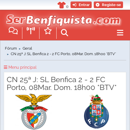
Entrar
Registe-se
Fórum
Geral
►
CN 25ª J: SL Benfica 2 - 2 FC Porto, 08Mar. Dom. 18h00 *BTV*
►
Menu principal
CN 25ª J: SL Benfica 2 - 2 FC
Porto, 08Mar. Dom. 18h00 *BTV*