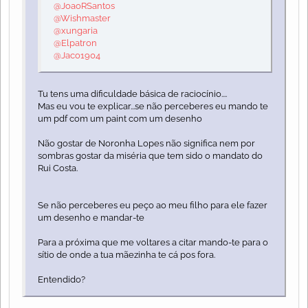
@JoaoRSantos
@Wishmaster
@xungaria
@Elpatron
@Jaco1904
Tu tens uma dificuldade básica de raciocínio....
Mas eu vou te explicar...se não perceberes eu mando te
um pdf com um paint com um desenho
Não gostar de Noronha Lopes não significa nem por
sombras gostar da miséria que tem sido o mandato do
Rui Costa.
Se não perceberes eu peço ao meu filho para ele fazer
um desenho e mandar-te
Para a próxima que me voltares a citar mando-te para o
sítio de onde a tua mãezinha te cá pos fora.
Entendido?