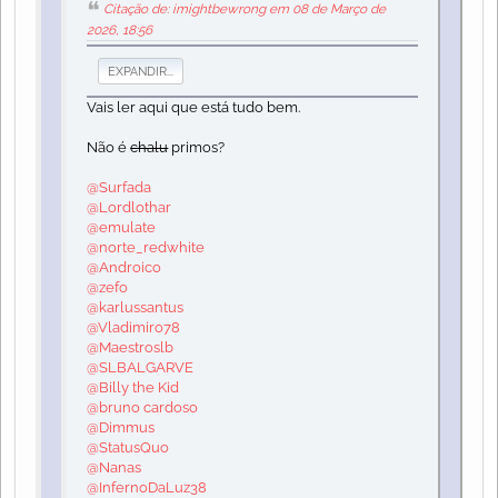
Citação de: imightbewrong em 08 de Março de
2026, 18:56
EXPANDIR...
Vais ler aqui que está tudo bem.
Não é
chalu
primos?
@Surfada
@Lordlothar
@emulate
@norte_redwhite
@Androico
@zefo
@karlussantus
@Vladimiro78
@Maestroslb
@SLBALGARVE
@Billy the Kid
@bruno cardoso
@Dimmus
@StatusQuo
@Nanas
@InfernoDaLuz38