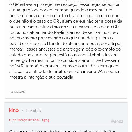
o GR estava a proteger seu espaço , essa regra se aplica
a qualquer jogador em campo quando o mesmo tem
posse da bola e tem o direito de a proteger com o corpo ,
o que não é o caso do GR , além de ele não ter a posse da
bola a mesma estava fora do seu alcance , e o pé do GR
tocou no calcanhar do Pavlidis antes de se fixar no chão
no movimento provocando o toque que desiquilibra o
pavlidis o impossibilitando de alcançar a bola ..penalti por
marcar , esses analistas de arbitragem dão o exemplo do
estado que a arbitragem está no nosso futebol , deviam
ter vergonha mesmo como outsiders erram , se tivessem
no VAR também errariam , como o outro diz , entreguem
a Taça , e a atitude do árbitro em não ir ver o VAR sequer ,
mostra a intenção e sua covardia .
(2 gostos)
kino
Eusébio
11 de Março de 2026, 15:03
#4921
O racismo já deixou de ter tempo de antena nas tvs? E