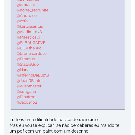
@emulate
@norte_redwhite
@Androico
@zefo
@karlussantus
@Vladimiro78
@Maestroslb
@SLBALGARVE
@Billy the Kid
@bruno cardoso
@Dimmus
@StatusQuo
@Nanas
@InfernoDaLuz38
@JoaoRSantos
@Wishmaster
@xungaria
@Elpatron
@Jaco1904
Tu tens uma dificuldade básica de raciocínio....
Mas eu vou te explicar...se não perceberes eu mando te
um pdf com um paint com um desenho