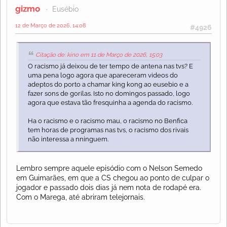
gizmo
Eusébio
12 de Março de 2026, 14:08
#4926
Citação de: kino em 11 de Março de 2026, 15:03
O racismo já deixou de ter tempo de antena nas tvs? E
uma pena logo agora que apareceram videos do
adeptos do porto a chamar king kong ao eusebio e a
fazer sons de gorilas. Isto no domingos passado, logo
agora que estava tão fresquinha a agenda do racismo.
Ha o racismo e o racismo mau, o racismo no Benfica
tem horas de programas nas tvs, o racismo dos rivais
não interessa a nninguem.
Lembro sempre aquele episódio com o Nelson Semedo
em Guimarães, em que a CS chegou ao ponto de culpar o
jogador e passado dois dias já nem nota de rodapé era.
Com o Marega, até abriram telejornais.