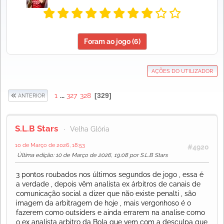
Foram ao jogo (6)
AÇÕES DO UTILIZADOR
1
...
327
328
329
ANTERIOR
S.L.B Stars
Velha Glória
10 de Março de 2026, 18:53
#4920
Última edição
: 10 de Março de 2026, 19:08 por S.L.B Stars
3 pontos roubados nos últimos segundos de jogo , essa é
a verdade , depois vêm analista ex árbitros de canais de
comunicação social a dizer que não existe penalti , são
imagem da arbitragem de hoje , mais vergonhoso é o
fazerem como outsiders e ainda errarem na analise como
o ex analista arbitro da Bola que vem com a desculpa que