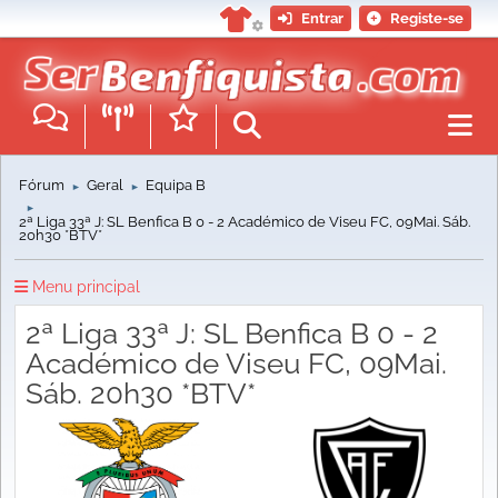
Entrar
Registe-se
Fórum
Geral
Equipa B
►
►
►
2ª Liga 33ª J: SL Benfica B 0 - 2 Académico de Viseu FC, 09Mai. Sáb.
20h30 *BTV*
Menu principal
2ª Liga 33ª J: SL Benfica B 0 - 2
Académico de Viseu FC, 09Mai.
Sáb. 20h30 *BTV*