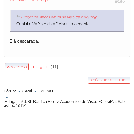
#156
Citação de: Andris em 10 de Maio de 2026, 12:51
Genial o VAR ser da AF Viseu, realmente.
É à descarada.
1
...
9
10
11
ANTERIOR
AÇÕES DO UTILIZADOR
Fórum
Geral
Equipa B
►
►
►
2ª Liga 33ª J: SL Benfica B 0 - 2 Académico de Viseu FC, 09Mai. Sáb.
20h30 *BTV*