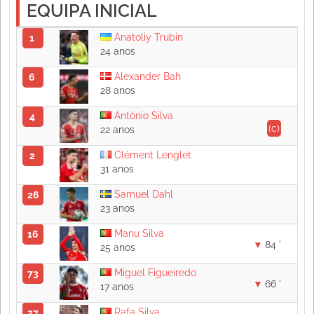
EQUIPA INICIAL
Anatoliy Trubin
1
24 anos
Alexander Bah
6
28 anos
António Silva
4
(c)
22 anos
Clément Lenglet
2
31 anos
Samuel Dahl
26
23 anos
Manu Silva
16
84 '
25 anos
Miguel Figueiredo
73
66 '
17 anos
Rafa Silva
27