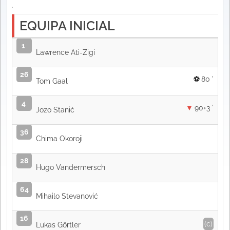
.
EQUIPA INICIAL
1
Lawrence Ati-Zigi
26
80 '
Tom Gaal
4
90+3 '
Jozo Stanić
36
Chima Okoroji
28
Hugo Vandermersch
64
Mihailo Stevanović
16
(c)
Lukas Görtler