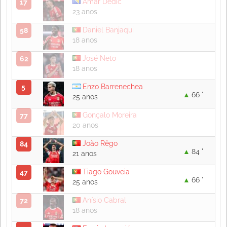
Amar Dedić
17
23 anos
Daniel Banjaqui
58
18 anos
José Neto
62
18 anos
Enzo Barrenechea
5
66 '
25 anos
Gonçalo Moreira
77
20 anos
João Rêgo
84
84 '
21 anos
Tiago Gouveia
47
66 '
25 anos
Anísio Cabral
72
18 anos