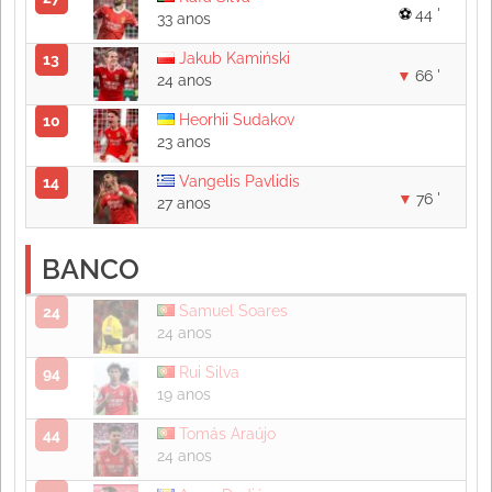
44 '
33 anos
Jakub Kamiński
13
66 '
24 anos
Heorhii Sudakov
10
23 anos
Vangelis Pavlidis
14
76 '
27 anos
BANCO
Samuel Soares
24
24 anos
Rui Silva
94
19 anos
Tomás Araújo
44
24 anos