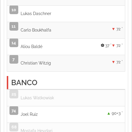
10
Lukas Daschner
11
72 '
Carlo Boukhalfa
14
37 '
72 '
Aliou Baldé
7
72 '
Christian Witzig
BANCO
25
Lukas Watkowiak
74
90+3 '
Joel Ruiz
68
Mostafa Heydari