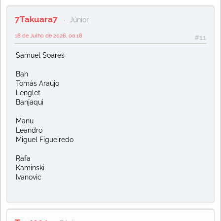
7Takuara7
Júnior
18 de Julho de 2026, 00:18
#11
Samuel Soares
Bah
Tomás Araújo
Lenglet
Banjaqui
Manu
Leandro
Miguel Figueiredo
Rafa
Kaminski
Ivanovic