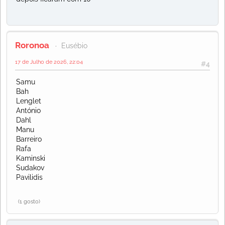
Roronoa
Eusébio
17 de Julho de 2026, 22:04
#4
Samu
Bah
Lenglet
António
Dahl
Manu
Barreiro
Rafa
Kaminski
Sudakov
Pavilidis
(1 gosto)