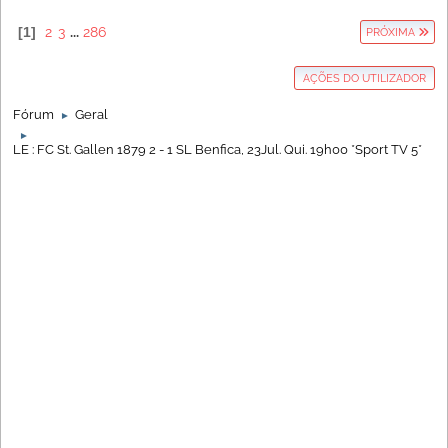
1
2
3
...
286
PRÓXIMA
AÇÕES DO UTILIZADOR
Fórum
Geral
►
►
LE : FC St. Gallen 1879 2 - 1 SL Benfica, 23Jul. Qui. 19h00 *Sport TV 5*