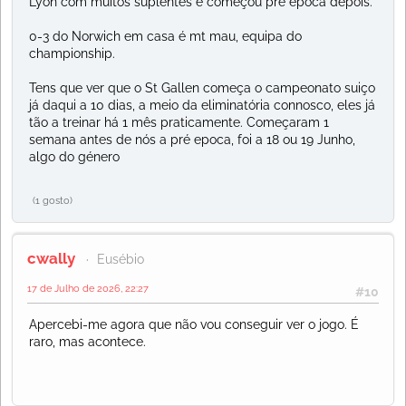
Lyon com muitos suplentes e começou pré época depois.
0-3 do Norwich em casa é mt mau, equipa do
championship.
Tens que ver que o St Gallen começa o campeonato suiço
já daqui a 10 dias, a meio da eliminatória connosco, eles já
tão a treinar há 1 mês praticamente. Começaram 1
semana antes de nós a pré epoca, foi a 18 ou 19 Junho,
algo do género
(1 gosto)
cwally
Eusébio
17 de Julho de 2026, 22:27
#10
Apercebi-me agora que não vou conseguir ver o jogo. É
raro, mas acontece.