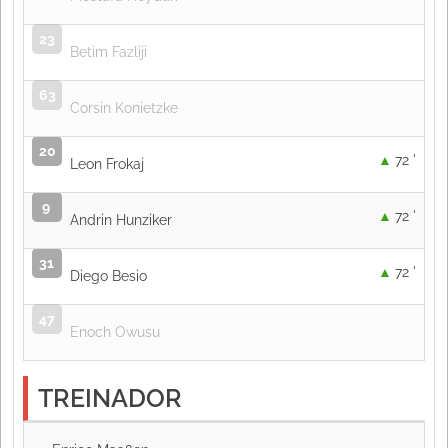
23
Betim Fazliji
63
Corsin Konietzke
20
72 '
Leon Frokaj
9
72 '
Andrin Hunziker
31
72 '
Diego Besio
47
Enoch Owusu
TREINADOR