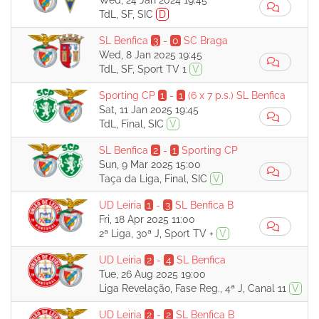
Wed, 24 Jan 2024 19:45
TdL, SF, SIC
D
SL Benfica
3
-
0
SC Braga
Wed, 8 Jan 2025 19:45
TdL, SF, Sport TV 1
V
Sporting CP
1
-
1
(6 x 7 p.s.)
SL Benfica
Sat, 11 Jan 2025 19:45
TdL, Final, SIC
V
SL Benfica
2
-
1
Sporting CP
Sun, 9 Mar 2025 15:00
Taça da Liga, Final, SIC
V
UD Leiria
1
-
3
SL Benfica B
Fri, 18 Apr 2025 11:00
2ª Liga, 30ª J, Sport TV +
V
UD Leiria
2
-
4
SL Benfica
Tue, 26 Aug 2025 19:00
Liga Revelação, Fase Reg., 4ª J, Canal 11
V
UD Leiria
2
-
2
SL Benfica B