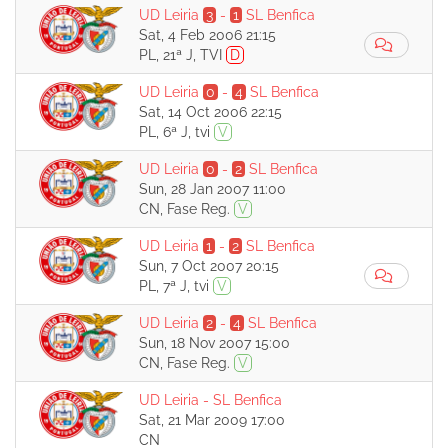
UD Leiria
3
-
1
SL Benfica
Sat, 4 Feb 2006 21:15
PL, 21ª J, TVI
D
UD Leiria
0
-
4
SL Benfica
Sat, 14 Oct 2006 22:15
PL, 6ª J, tvi
V
UD Leiria
0
-
2
SL Benfica
Sun, 28 Jan 2007 11:00
CN, Fase Reg.
V
UD Leiria
1
-
2
SL Benfica
Sun, 7 Oct 2007 20:15
PL, 7ª J, tvi
V
UD Leiria
2
-
4
SL Benfica
Sun, 18 Nov 2007 15:00
CN, Fase Reg.
V
UD Leiria
-
SL Benfica
Sat, 21 Mar 2009 17:00
CN