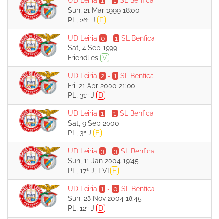
UD Leiria
1
-
1
SL Benfica
Sun, 21 Mar 1999 18:00
PL, 26ª J
E
UD Leiria
0
-
1
SL Benfica
Sat, 4 Sep 1999
Friendlies
V
UD Leiria
2
-
1
SL Benfica
Fri, 21 Apr 2000 21:00
PL, 31ª J
D
UD Leiria
1
-
1
SL Benfica
Sat, 9 Sep 2000
PL, 3ª J
E
UD Leiria
3
-
3
SL Benfica
Sun, 11 Jan 2004 19:45
PL, 17ª J, TVI
E
UD Leiria
1
-
0
SL Benfica
Sun, 28 Nov 2004 18:45
PL, 12ª J
D