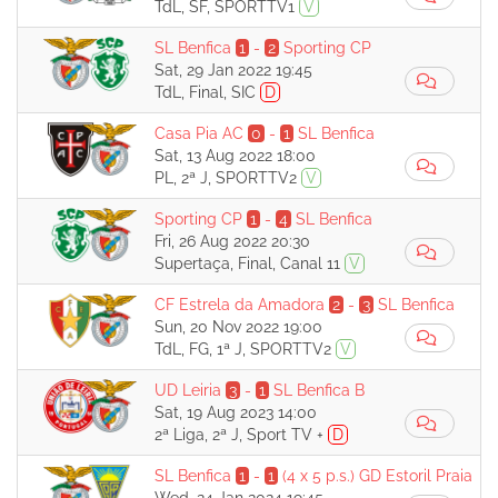
TdL, SF, SPORTTV1
V
SL Benfica
1
-
2
Sporting CP
Sat, 29 Jan 2022 19:45
TdL, Final, SIC
D
Casa Pia AC
0
-
1
SL Benfica
Sat, 13 Aug 2022 18:00
PL, 2ª J, SPORTTV2
V
Sporting CP
1
-
4
SL Benfica
Fri, 26 Aug 2022 20:30
Supertaça, Final, Canal 11
V
CF Estrela da Amadora
2
-
3
SL Benfica
Sun, 20 Nov 2022 19:00
TdL, FG, 1ª J, SPORTTV2
V
UD Leiria
3
-
1
SL Benfica B
Sat, 19 Aug 2023 14:00
2ª Liga, 2ª J, Sport TV +
D
SL Benfica
1
-
1
(4 x 5 p.s.)
GD Estoril Praia