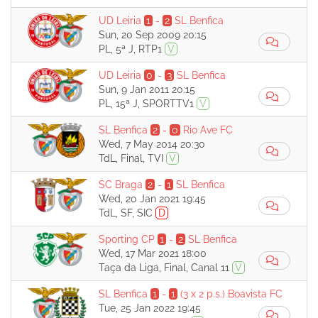
UD Leiria
1
-
2
SL Benfica
Sun, 20 Sep 2009 20:15
PL, 5ª J, RTP1
V
UD Leiria
0
-
3
SL Benfica
Sun, 9 Jan 2011 20:15
PL, 15ª J, SPORTTV1
V
SL Benfica
2
-
0
Rio Ave FC
Wed, 7 May 2014 20:30
TdL, Final, TVI
V
SC Braga
2
-
1
SL Benfica
Wed, 20 Jan 2021 19:45
TdL, SF, SIC
D
Sporting CP
1
-
2
SL Benfica
Wed, 17 Mar 2021 18:00
Taça da Liga, Final, Canal 11
V
SL Benfica
1
-
1
(3 x 2 p.s.)
Boavista FC
Tue, 25 Jan 2022 19:45