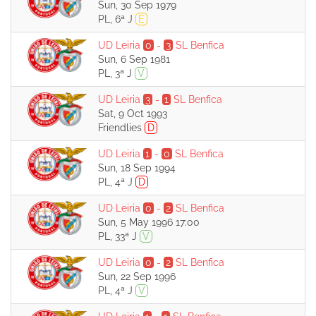
Sun, 30 Sep 1979
PL, 6ª J
E
UD Leiria
0
-
3
SL Benfica
Sun, 6 Sep 1981
PL, 3ª J
V
UD Leiria
3
-
1
SL Benfica
Sat, 9 Oct 1993
Friendlies
D
UD Leiria
1
-
0
SL Benfica
Sun, 18 Sep 1994
PL, 4ª J
D
UD Leiria
0
-
2
SL Benfica
Sun, 5 May 1996 17:00
PL, 33ª J
V
UD Leiria
0
-
2
SL Benfica
Sun, 22 Sep 1996
PL, 4ª J
V