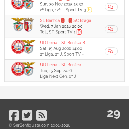
Sun, 30 Nov 2025 15:30
2ª Liga, 12ª J, Sport TV 3
E
SL Benfica
1
-
3
SC Braga
Wed, 7 Jan 2026 20:00
TdL, SF, Sport TV 1
D
UD Leiria
-
SL Benfica B
Sat, 15 Aug 2026 14:00
2ª Liga, 2ª J, Sport TV +
UD Leiria
-
SL Benfica
Tue, 15 Sep 2026
Liga Next Gen, 6ª J
29
© SerBenfiquista.com 2001-2026