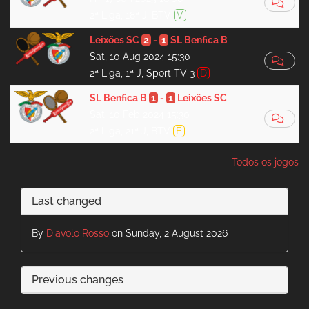
2ª Liga, 18ª J, BTV
V
Leixões SC
2
-
1
SL Benfica B
Sat, 10 Aug 2024 15:30
2ª Liga, 1ª J, Sport TV 3
D
SL Benfica B
1
-
1
Leixões SC
Sat, 10 Feb 2024 15:30
2ª Liga, 21ª J, BTV
E
Todos os jogos
Last changed
By
Diavolo Rosso
on Sunday, 2 August 2026
Previous changes