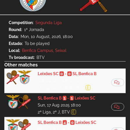
Competition
Segunda Liga
Round
1ª Jornada
Data
Mon, 10 August, 2026, 18:00
Estado
To be played
Local
Benfica Campus, Seixal
Tv broadcast
BTV
Other matches
Leixões SC
0
-
0
SL Benfica B
Sat, 24 Jan 2026 15:30
2ª Liga, 19ª J, Sport TV 6
E
SL Benfica B
1
-
1
Leixões SC
Sun, 17 Aug 2025 18:00
2ª Liga, 2ª J, BTV
E
SL Benfica B
4
-
0
Leixões SC
Fri, 17 Jan 2025 18:00