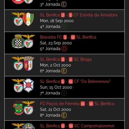
3ª Jornada
E
SL Benfica
2
-
1
CF Estrela da Amadora
Mon, 18 Sep 2000
4ª Jornada
V
Boavista FC
1
-
0
SL Benfica
Sat, 23 Sep 2000
5ª Jornada
D
SL Benfica
2
-
2
SC Braga
Mon, 2 Oct 2000
6ª Jornada
E
SL Benfica
1
-
0
CF "Os Belenenses"
Sun, 15 Oct 2000
7ª Jornada
V
FC Paços de Ferreira
0
-
0
SL Benfica
Sat, 21 Oct 2000
8ª Jornada
E
SL Benfica
2
-
0
SC Campomaiorense