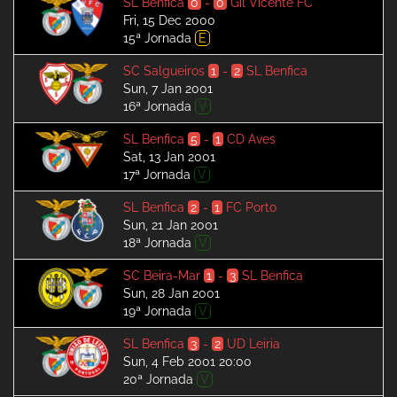
SL Benfica
0
-
0
Gil Vicente FC
Fri, 15 Dec 2000
15ª Jornada
E
SC Salgueiros
1
-
2
SL Benfica
Sun, 7 Jan 2001
16ª Jornada
V
SL Benfica
5
-
1
CD Aves
Sat, 13 Jan 2001
17ª Jornada
V
SL Benfica
2
-
1
FC Porto
Sun, 21 Jan 2001
18ª Jornada
V
SC Beira-Mar
1
-
3
SL Benfica
Sun, 28 Jan 2001
19ª Jornada
V
SL Benfica
3
-
2
UD Leiria
Sun, 4 Feb 2001 20:00
20ª Jornada
V