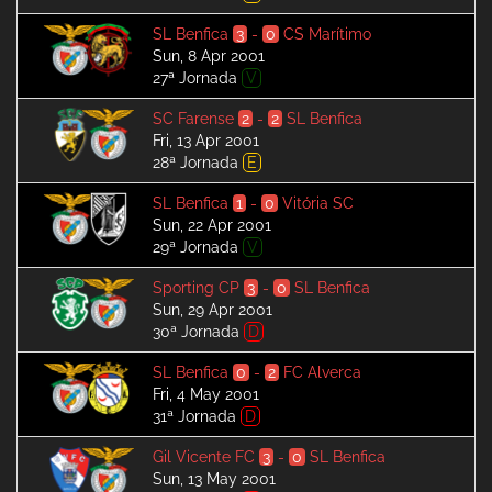
SL Benfica
3
-
0
CS Marítimo
Sun, 8 Apr 2001
27ª Jornada
V
SC Farense
2
-
2
SL Benfica
Fri, 13 Apr 2001
28ª Jornada
E
SL Benfica
1
-
0
Vitória SC
Sun, 22 Apr 2001
29ª Jornada
V
Sporting CP
3
-
0
SL Benfica
Sun, 29 Apr 2001
30ª Jornada
D
SL Benfica
0
-
2
FC Alverca
Fri, 4 May 2001
31ª Jornada
D
Gil Vicente FC
3
-
0
SL Benfica
Sun, 13 May 2001