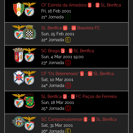
CF Estrela da Amadora
1
-
2
SL Benfica
Fri, 16 Feb 2001
21ª Jornada
V
SL Benfica
0
-
0
Boavista FC
Sun, 25 Feb 2001
22ª Jornada
E
SC Braga
3
-
1
SL Benfica
Sun, 4 Mar 2001 19:00
23ª Jornada
D
CF "Os Belenenses"
1
-
0
SL Benfica
Sat, 10 Mar 2001
24ª Jornada
D
SL Benfica
2
-
3
FC Paços de Ferreira
Sun, 18 Mar 2001
25ª Jornada
D
SC Campomaiorense
1
-
1
SL Benfica
Sat, 31 Mar 2001
26ª Jornada
E