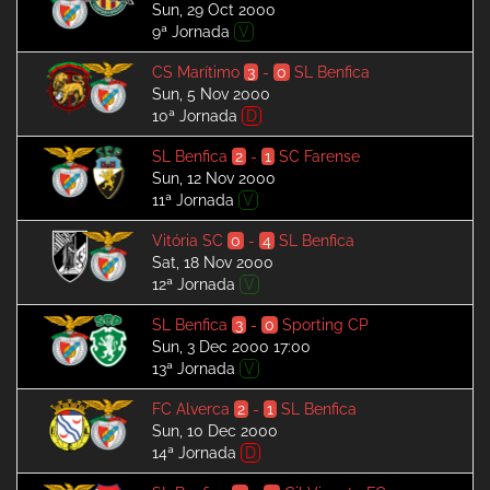
Sun, 29 Oct 2000
9ª Jornada
V
CS Marítimo
3
-
0
SL Benfica
Sun, 5 Nov 2000
10ª Jornada
D
SL Benfica
2
-
1
SC Farense
Sun, 12 Nov 2000
11ª Jornada
V
Vitória SC
0
-
4
SL Benfica
Sat, 18 Nov 2000
12ª Jornada
V
SL Benfica
3
-
0
Sporting CP
Sun, 3 Dec 2000 17:00
13ª Jornada
V
FC Alverca
2
-
1
SL Benfica
Sun, 10 Dec 2000
14ª Jornada
D