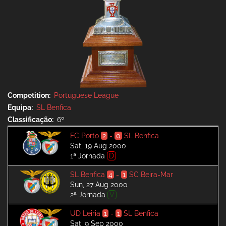
Competition
Portuguese League
Equipa
SL Benfica
Classificação
6º
FC Porto
2
-
0
SL Benfica
Sat, 19 Aug 2000
1ª Jornada
D
SL Benfica
4
-
1
SC Beira-Mar
Sun, 27 Aug 2000
2ª Jornada
V
UD Leiria
1
-
1
SL Benfica
Sat, 9 Sep 2000