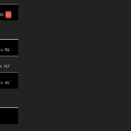
95 '
(c)
89 '
117 '
45 '