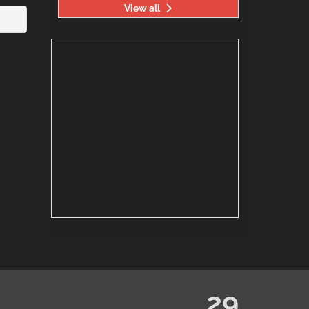
View all
29