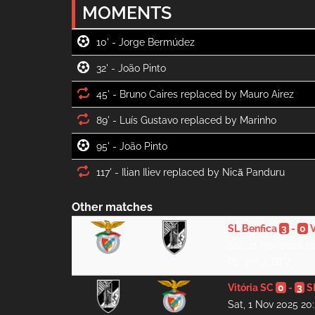
MOMENTS
10' -
32' -
45' -
89' -
95' -
117' -
Other matches
SL Benfica
3
-
0
V
Sat, 21 Mar 2026 1
PL, 27ª J, BTV
Vitória SC
0
-
3
S
Sat, 1 Nov 2025 20