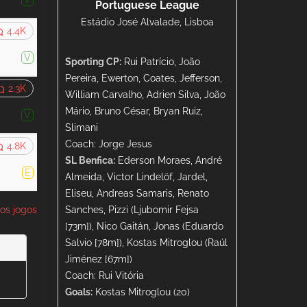
V
Portuguese League
Estádio José Alvalade, Lisboa
4.4K
V
Sporting CP:
Rui Patrício, João
Pereira, Ewerton, Coates, Jefferson,
2.3K
William Carvalho, Adrien Silva, João
Mário, Bruno César, Bryan Ruiz,
V
Slimani
Coach: Jorge Jesus
4.8K
SL Benfica:
Ederson Moraes, André
E
Almeida, Victor Lindelöf, Jardel,
Eliseu, Andreas Samaris, Renato
os jogos
Sanches, Pizzi (Ljubomir Fejsa
[73m]), Nico Gaitán, Jonas (Eduardo
Salvio [78m]), Kostas Mitroglou (Raúl
Jiménez [67m])
Coach: Rui Vitória
Goals:
Kostas Mitroglou (20)