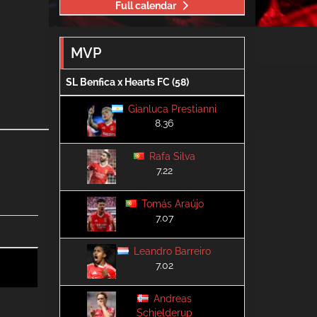
Full calendar
MVP
SL Benfica x Hearts FC (58)
Gianluca Prestianni
8.36
Rafa Silva
7.22
Tomás Araújo
7.07
Leandro Barreiro
7.02
Andreas
Schjelderup