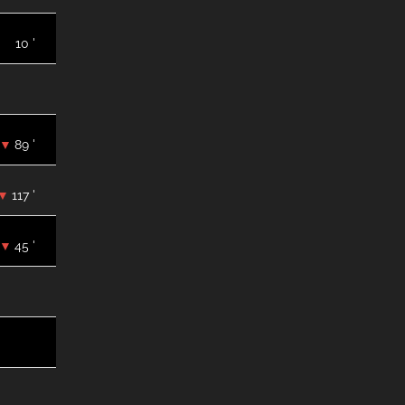
10 '
89 '
117 '
45 '