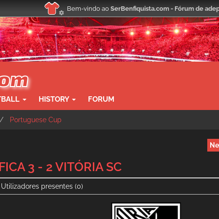
Bem-vindo ao
SerBenfiquista.com - Fórum de adep
TBALL
HISTORY
FORUM
Portuguese Cup
Ne
ICA 3 - 2 VITÓRIA SC
Utilizadores presentes
(0)