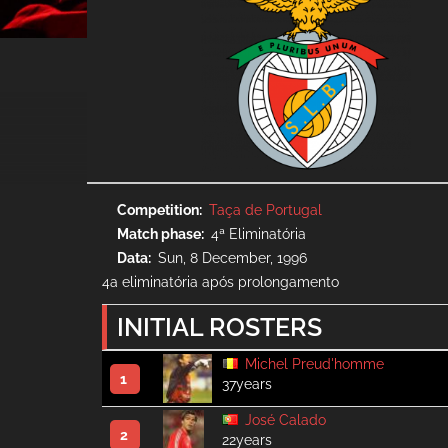
Competition
Taça de Portugal
Match phase
4ª Eliminatória
Data
Sun, 8 December, 1996
4a eliminatória após prolongamento
INITIAL ROSTERS
Michel Preud'homme
1
37years
José Calado
2
22years