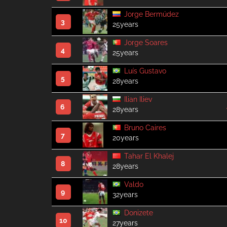
Jorge Bermúdez
3
25years
Jorge Soares
4
25years
Luís Gustavo
5
28years
Ilian Iliev
6
28years
Bruno Caires
7
20years
Tahar El Khalej
8
28years
Valdo
9
32years
Donizete
10
27years