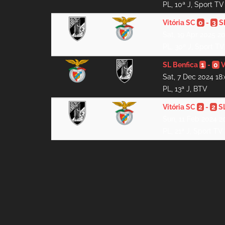
PL, 10ª J, Sport TV
Vitória SC
0
-
3
S
Sat, 19 Apr 2025 2
PL, 30ª J, Sport TV
SL Benfica
1
-
0
V
Sat, 7 Dec 2024 18
PL, 13ª J, BTV
Vitória SC
2
-
2
S
Sun, 11 Feb 2024 2
PL, 21ª J, Sport TV 