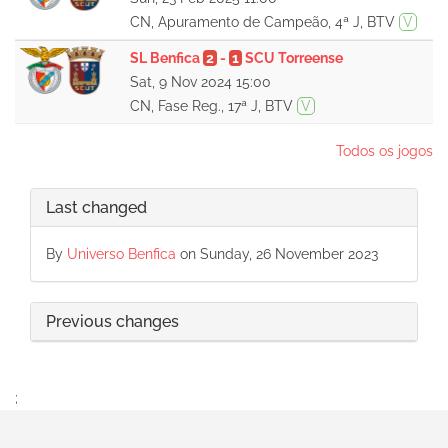
CN, Apuramento de Campeão, 4ª J, BTV
V
SL Benfica
2
-
1
SCU Torreense
Sat, 9 Nov 2024 15:00
CN, Fase Reg., 17ª J, BTV
V
Todos os jogos
Last changed
By
Universo Benfica
on Sunday, 26 November 2023
Previous changes
;