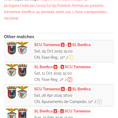
pt/agora/noticias/2023/11/25/futebol-formacao-juniores-
torreense-benfica-14-jornada-serie-sul-1-fase-campeonato-
nacional
Other matches
SCU Torreense
2
-
2
SL Benfica
Sat, 25 Oct 2025 15:00
CN, Fase Reg., 11ª J
E
SL Benfica
0
-
1
SCU Torreense
Sat, 11 Oct 2025 15:00
CN, Fase Reg., 2ª J
D
SCU Torreense
0
-
1
SL Benfica
Sat, 26 Apr 2025 16:00
CN, Apuramento de Campeão, 11ª J
V
SL Benfica
2
-
1
SCU Torreense
Sun, 23 Feb 2025 11:00