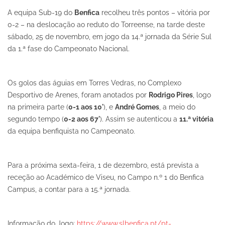
A equipa Sub-19 do
Benfica
recolheu três pontos – vitória por
0-2 – na deslocação ao reduto do Torreense, na tarde deste
sábado, 25 de novembro, em jogo da 14.ª jornada da Série Sul
da 1.ª fase do Campeonato Nacional.
Os golos das águias em Torres Vedras, no Complexo
Desportivo de Arenes, foram anotados por
Rodrigo Pires
, logo
na primeira parte (
0-1 aos 10'
), e
André Gomes
, a meio do
segundo tempo (
0-2 aos 67'
). Assim se autenticou a
11.ª vitória
da equipa benfiquista no Campeonato.
Para a próxima sexta-feira, 1 de dezembro, está prevista a
receção ao Académico de Viseu, no Campo n.º 1 do Benfica
Campus, a contar para a 15.ª jornada.
Informação do Jogo:
https://www.slbenfica.pt/pt-