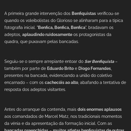
A primeira grande intervenção dos
Benfiquistas
verificou-se
quando os voleibolistas do Glorioso se alinharam para a típica
fotografia inicial. "
Benfica, Benfica, Benfica
", bradavam os
adeptos,
aplaudindo ruidosamente
os protagonistas da
quadra, que puxavam pelas bancadas.
Seguiu-se o sempre arrepiante entoar do
Ser Benfiquista
–
também por parte de
Eduardo Brito
e
Diogo Fernandes
,
presentes na bancada, evidenciando a união do coletivo
encarnado – com os
cachecóis ao alto
, abafando a tentativa de
resposta dos adeptos visitantes.
Antes do arranque da contenda, mais
dois enormes aplausos
aos comandados de Marcel Matz, nos tradicionais momentos
da vénia e da apresentação da formação inicial. Com as
bancadas preenchidas
–
muitos atletas benfiquistas de outras