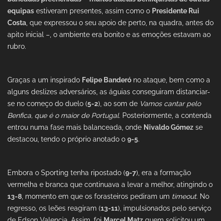
equipas
estiveram presentes, assim como o
Presidente Rui
Costa
, que expressou o seu apoio de perto, na quadra, antes do
apito inicial –, o ambiente era bonito e as emoções estavam ao
rubro.
Graças a um inspirado
Felipe Banderó
no ataque, bem como a
alguns deslizes adversários, as águias conseguiram distanciar-
se no começo do duelo (
5-2
), ao som de
Vamos cantar pelo
Benfica, que é o maior de Portugal
. Posteriormente, a contenda
entrou numa fase mais balanceada, onde
Nivaldo Gómez
se
destacou, tendo o próprio anotado o
9-5
.
Embora o Sporting tenha ripostado (
9-7
), era a formação
vermelha e branca que continuava a levar a melhor, atingindo o
13-8
, momento em que os forasteiros pediram um
timeout
. No
regresso, os leões reagiram (
13-11
), impulsionados pelo serviço
de Edson Valencia. Assim, foi
Marcel Matz
quem solicitou um