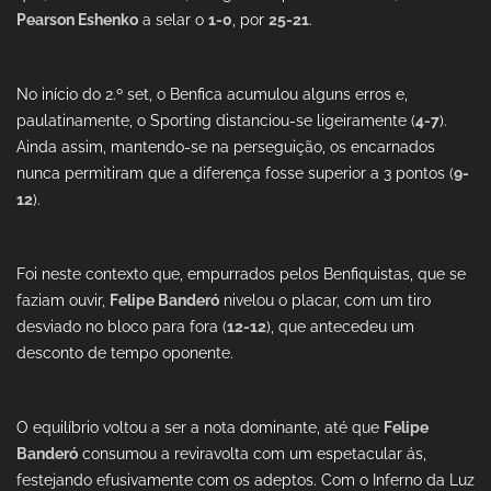
Pearson Eshenko
a selar o
1-0
, por
25-21
.
No início do 2.º set, o Benfica acumulou alguns erros e,
paulatinamente, o Sporting distanciou-se ligeiramente (
4-7
).
Ainda assim, mantendo-se na perseguição, os encarnados
nunca permitiram que a diferença fosse superior a 3 pontos (
9-
12
).
Foi neste contexto que, empurrados pelos Benfiquistas, que se
faziam ouvir,
Felipe Banderó
nivelou o placar, com um tiro
desviado no bloco para fora (
12-12
), que antecedeu um
desconto de tempo oponente.
O equilíbrio voltou a ser a nota dominante, até que
Felipe
Banderó
consumou a reviravolta com um espetacular ás,
festejando efusivamente com os adeptos. Com o Inferno da Luz