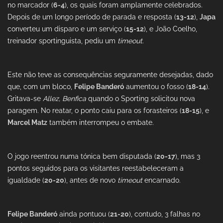
no marcador (
6-4
), os quais foram amplamente celebrados.
Depois de um longo período de parada e resposta (
13-12
),
Japa
converteu um disparo e um serviço (
15-12
), e João Coelho,
treinador sportinguista, pediu um
timeout
.
Este não teve as consequências seguramente desejadas, dado
que, com um bloco,
Felipe Banderó
aumentou o fosso (
18-14
).
Gritava-se
Allez, Benfica
quando o Sporting solicitou nova
paragem. No reatar, o ponto caiu para os forasteiros (
18-15
), e
Marcel Matz
também interrompeu o embate.
O jogo reentrou numa tónica bem disputada (
20-17
), mas 3
pontos seguidos para os visitantes reestabeleceram a
igualdade (
20-20
), antes de novo
timeout
encarnado.
Felipe Banderó
ainda pontuou (
21-20
), contudo, 3 falhas no