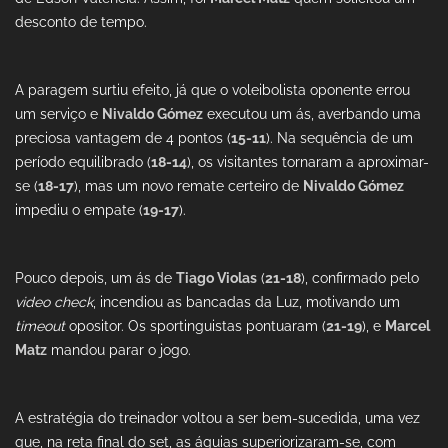
desconto de tempo.
A paragem surtiu efeito, já que o voleibolista oponente errou
um serviço e
Nivaldo Gómez
executou um ás, averbando uma
preciosa vantagem de 4 pontos (
15-11
). Na sequência de um
período equilibrado (
18-14
), os visitantes tornaram a aproximar-
se (
18-17
), mas um novo remate certeiro de
Nivaldo Gómez
impediu o empate (
19-17
).
Pouco depois, um ás de
Tiago Violas
(
21-18
), confirmado pelo
video check
, incendiou as bancadas da Luz, motivando um
timeout
opositor. Os sportinguistas pontuaram (
21-19
), e
Marcel
Matz
mandou parar o jogo.
A estratégia do treinador voltou a ser bem-sucedida, uma vez
que, na reta final do set, as águias superiorizaram-se, com