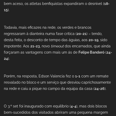
bem aceso, os atletas benfiquistas expandiram o desnível (
18-
15
).
Todavia, mais eficazes na rede, os verdes e brancos
regressaram à dianteira numa fase crítica (
20-21
) – tendo,
desta feita, o desconto de tempo das águias, aos
20-19
, sido
impotente. Aos
21-23
, novo
timeout
dos encarnados, que ainda
forçaram as vantagens com mais um ás de
Felipe Banderó
(
24-
24
).
Porém, na resposta, Edson Valencia fez o
1-1
com um remate
resvalado no bloco e um serviço que desviou caprichosamente
na rede e caiu a pique no campo da equipa da casa (
24-26
).
O 3.º set foi inaugurado com equilíbrio (
4-4
), mas dois blocos
bem-sucedidos dos visitados abriram uma pequena margem