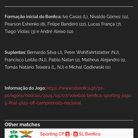
Formação inicial do Benfica:
Ivo Casas (L), Nivaldo Gómez (11),
Pearson Eshenko (6), Felipe Banderó (22), Lucas França (7),
Tiago Violas (3) e André Aleixo (12)
Suplentes:
Bernardo Silva (J), Peter Wohlfahrtstätter (NJ),
Francisco Leitão (NJ), Pablo Natan (2), Matheus Alejandro (1),
Tomás Natário Teixeira (L, NJ) e Michal Godlewski (0)
Informação do Jogo:
https://www.slbenfica.pt/pt-
pt/agora/noticias/2025/05/07/voleibol-benfica-sporting-jogo-
5-final-play-off-campeonato-nacional
Other matches
Sporting CP
3
-
0
SL Benfica