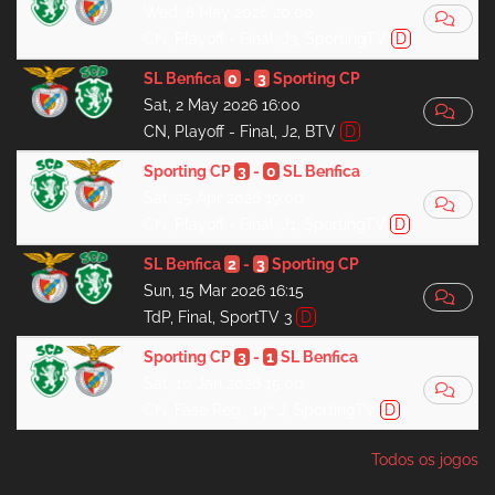
Wed, 6 May 2026 20:00
CN, Playoff - Final, J3, SportingTV
D
SL Benfica
0
-
3
Sporting CP
Sat, 2 May 2026 16:00
CN, Playoff - Final, J2, BTV
D
Sporting CP
3
-
0
SL Benfica
Sat, 25 Apr 2026 19:00
CN, Playoff - Final, J1, SportingTV
D
SL Benfica
2
-
3
Sporting CP
Sun, 15 Mar 2026 16:15
TdP, Final, SportTV 3
D
Sporting CP
3
-
1
SL Benfica
Sat, 10 Jan 2026 15:00
CN, Fase Reg., 14ª J, SportingTV
D
Todos os jogos