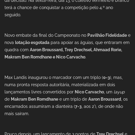
da decisão. Na sexta-feira, dia 13, o coletivo vermelho e branco
terá a chance de conquistar a competição pelo 4.º ano
seguido.
Novo embate da final do Campeonato no
Pavilhão Fidelidade
e
nova
lotação esgotada
para apoiar as águias, que entraram em
quadra com
Aaron Broussard, Trey Drechsel, Ahmaad Rorie,
Makram Ben Romdhane e Nico Carvacho
.
Max Landis inaugurou o marcador com um triplo (
0-3
), mas,
numa pronta resposta autoritária, materializada em dois
lançamentos livres convertidos por
Nico Carvacho
, um
layup
de
Makram Ben Romdhane
e um triplo de
Aaron Broussard
, os
encarnados assumiram a dianteira (
7-3
, aos 2'), de onde não
mais saíram.
Pouco depois, um lançamento de 3 pontos de
Trey Drechsel
e