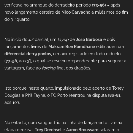
verificava no arranque do derradeiro período (
73-56
) – após
novo lançamento certeiro de
Nico Carvacho
a milésimos do fim
do 3.º quarto.
No início do 4.º parcial, um
layup
de
José Barbosa
e dois
lançamentos livres de
Makram Ben Romdhane
edificaram um
diferencial de 19 pontos
, o maior registado em todo o duelo
(
77-58
, aos 3'), o qual se revelou preponderante para segurar a
vantagem, face ao
forcing
final dos dragões.
Isto porque, neste quarto, impulsionado pelo acerto de Toney
Douglas e Phil Fayne, o FC Porto reentrou na disputa (
86-81
,
aos 10').
No entanto, com sangue-frio na linha de lançamento livre na
etapa decisiva,
Trey Drechsel
e
Aaron Broussard
selaram o