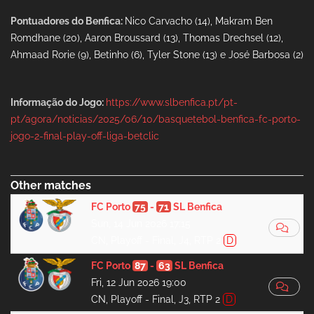
Pontuadores do Benfica:
Nico Carvacho (14), Makram Ben
Romdhane (20), Aaron Broussard (13), Thomas Drechsel (12),
Ahmaad Rorie (9), Betinho (6), Tyler Stone (13) e José Barbosa (2)
Informação do Jogo:
https://www.slbenfica.pt/pt-
pt/agora/noticias/2025/06/10/basquetebol-benfica-fc-porto-
jogo-2-final-play-off-liga-betclic
Other matches
FC Porto
75
-
71
SL Benfica
Sun, 14 Jun 2026 17:15
CN, Playoff - Final, J4, RTP 2
D
FC Porto
87
-
63
SL Benfica
Fri, 12 Jun 2026 19:00
CN, Playoff - Final, J3, RTP 2
D