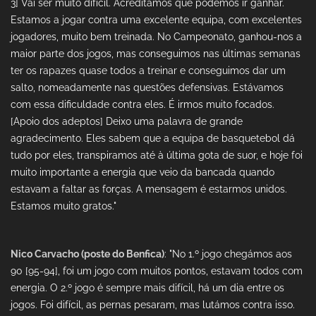
3] Vai ser muito difícil. Acreditamos que podemos ir ganhar.
Estamos a jogar contra uma excelente equipa, com excelentes
jogadores, muito bem treinada. No Campeonato, ganhou-nos a
maior parte dos jogos, mas conseguimos nas últimas semanas
ter os rapazes quase todos a treinar e conseguimos dar um
salto, nomeadamente nas questões defensivas. Estávamos
com essa dificuldade contra eles. É irmos muito focados.
[Apoio dos adeptos] Deixo uma palavra de grande
agradecimento. Eles sabem que a equipa de basquetebol dá
tudo por eles, transpiramos até à última gota de suor, e hoje foi
muito importante a energia que veio da bancada quando
estavam a faltar as forças. A mensagem é estarmos unidos.
Estamos muito gratos."
Nico Carvacho (poste do Benfica)
: "No 1.º jogo chegámos aos
90 [95-94], foi um jogo com muitos pontos, estavam todos com
energia. O 2.º jogo é sempre mais difícil, há um dia entre os
jogos. Foi difícil, as pernas pesaram, mas lutámos contra isso.