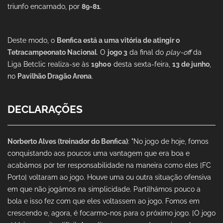
triunfo encarnado, por
89-81
.
Deste modo, o
Benfica está a uma vitória de atingir o
Tetracampeonato Nacional
. O
jogo 3
da final do
play-off
da
Liga Betclic realiza-se às
19h00
desta sexta-feira,
13 de junho
,
no
Pavilhão Dragão Arena
.
DECLARAÇÕES
Norberto Alves (treinador do Benfica)
: "No jogo de hoje, fomos
conquistando aos poucos uma vantagem que era boa e
acabámos por ter responsabilidade na maneira como eles [FC
Porto] voltaram ao jogo. Houve uma ou outra situação ofensiva
em que não jogámos na simplicidade. Partilhámos pouco a
bola e isso fez com que eles voltassem ao jogo. Fomos em
crescendo e, agora, é focarmo-nos para o próximo jogo. [O jogo