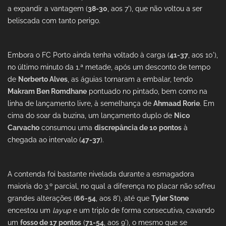
a expandir a vantagem (
38-30
, aos 7'), que não voltou a ser
beliscada com tanto perigo.
Embora o FC Porto ainda tenha voltado à carga (
41-37
, aos 10'),
no último minuto da 1.ª metade, após um desconto de tempo
de
Norberto Alves
, as águias tornaram a embalar, tendo
Makram Ben Romdhane
pontuado no pintado, bem como na
linha de lançamento livre, à semelhança de
Ahmaad Rorie
. Em
cima do soar da buzina, um lançamento duplo de
Nico
Carvacho
consumou uma
discrepância de 10 pontos
à
chegada ao intervalo (
47-37
).
A contenda foi bastante nivelada durante a esmagadora
maioria do 3.º parcial, no qual a diferença no placar não sofreu
grandes alterações (
66-54
, aos 8'), até que
Tyler Stone
encestou um
layup
e um triplo de forma consecutiva, cavando
um
fosso de 17 pontos
(
71-54
, aos 9'), o mesmo que se