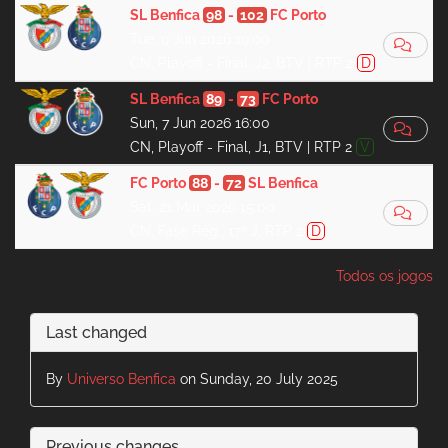
SL Benfica
98
-
102
FC Porto
Tue, 9 Jun 2026 19:00
CN, Playoff - Final, J2, BTV | RTP 2
D
SL Benfica
89
-
73
FC Porto
Sun, 7 Jun 2026 16:00
CN, Playoff - Final, J1, BTV | RTP 2
V
FC Porto
88
-
72
SL Benfica
Sat, 21 Mar 2026 15:00
CN, Fase Reg., 17ª J, RTP 2
D
Todos os jogos
Last changed
By
Universo Benfica
on Sunday, 20 July 2025
Previous changes