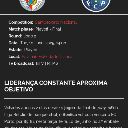
Competition
Campeonato Nacional
Match phase
Playoff - Final
Round
Jogo 2
Data
Tue, 10 June, 2025, 14:00
Estado
Played
Local
Pavilhão Fidelidade, Lisboa
Tv broadcast
BTV | RTP 2
LIDERANÇA CONSTANTE APROXIMA
OBJETIVO
Volvidos apenas 2 dias desde o
jogo 1
da final do
play-off
da
Liga Betclic de basquetebol, o
Benfica
voltou a vencer o FC
Porto, por 89-81, nesta terça-feira, 10 de junho, no 2.º embate