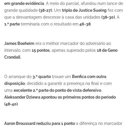
em grande evidência
. A meio do parcial, afundou num lance de
grande qualidade
(38-27)
. Um
triplo de Justice Sueing
fez com
que a desvantagem descesse à casa das unidades
(38-30)
. A
1.ª parte
terminaria com o resultado em
46-38
.
James Boeheim
era o melhor marcador do adversário ao
intervalo, com
15 pontos
, apenas superado pelos
18 de Geno
Crandall
.
O arranque do
3.º quarto
trouxe um
Benfica com outra
disposição
, decidido a garantir a presença na final e com
uma
excelente 2.ª parte do ponto de vista defensivo
.
Aleksander Dziewa apontou os primeiros pontos do período
(48-40)
.
Aaron Broussard reduziu para 1 ponto
a diferença no marcador