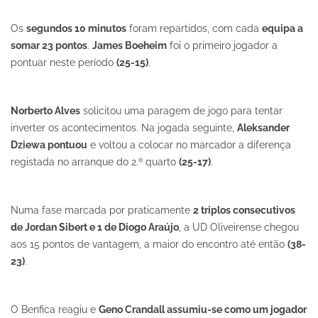
Os
segundos 10 minutos
foram repartidos, com cada
equipa a
somar 23 pontos
.
James Boeheim
foi o primeiro jogador a
pontuar neste período
(25-15)
.
Norberto Alves
solicitou uma paragem de jogo para tentar
inverter os acontecimentos. Na jogada seguinte,
Aleksander
Dziewa pontuou
e voltou a colocar no marcador a diferença
registada no arranque do 2.º quarto
(25-17)
.
Numa fase marcada por praticamente
2 triplos consecutivos
de Jordan Sibert e 1 de Diogo Araújo
, a UD Oliveirense chegou
aos 15 pontos de vantagem, a maior do encontro até então
(38-
23)
.
O Benfica reagiu e
Geno Crandall assumiu-se como um jogador