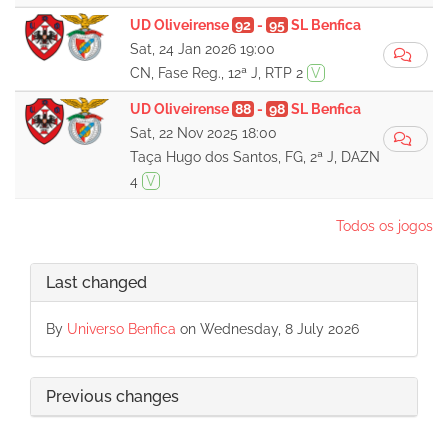
UD Oliveirense
92
-
95
SL Benfica
Sat, 24 Jan 2026 19:00
CN, Fase Reg., 12ª J, RTP 2
V
UD Oliveirense
88
-
98
SL Benfica
Sat, 22 Nov 2025 18:00
Taça Hugo dos Santos, FG, 2ª J, DAZN
4
V
Todos os jogos
Last changed
By
Universo Benfica
on Wednesday, 8 July 2026
Previous changes