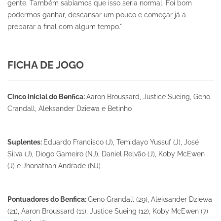
gente. Também sabíamos que isso seria normal. Foi bom
podermos ganhar, descansar um pouco e começar já a
preparar a final com algum tempo."
FICHA DE JOGO
Cinco inicial do Benfica:
Aaron Broussard, Justice Sueing, Geno
Crandall, Aleksander Dziewa e Betinho
Suplentes:
Eduardo Francisco (J), Temidayo Yussuf (J), José
Silva (J), Diogo Gameiro (NJ), Daniel Relvão (J), Koby McEwen
(J) e Jhonathan Andrade (NJ)
Pontuadores do Benfica:
Geno Grandall (29), Aleksander Dziewa
(21), Aaron Broussard (11), Justice Sueing (12), Koby McEwen (7)