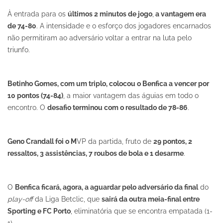
À entrada para os
últimos 2 minutos de jogo
,
a vantagem era
de 74-80
. A intensidade e o esforço dos jogadores encarnados
não permitiram ao adversário voltar a entrar na luta pelo
triunfo.
Betinho Gomes, com um triplo, colocou o Benfica a vencer por
10 pontos (74-84)
, a maior vantagem das águias em todo o
encontro. O
desafio terminou com o resultado de 78-86
.
Geno Crandall foi o M
VP da partida, fruto de
29 pontos, 2
ressaltos, 3 assistências, 7 roubos de bola e 1 desarme
.
O
Benfica ficará, agora, a aguardar pelo adversário da final
do
play-off
da Liga Betclic, que
sairá da outra meia-final entre
Sporting e FC Porto
, eliminatória que se encontra empatada (1-