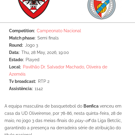
Competition
Campeonato Nacional
Match phase
Semi finals
Round
Jogo 3
Data
Thu, 28 May, 2026, 19:00
Estado
Played
Local
Pavilhão Dr. Salvador Machado, Oliveira de
Azeméis
Tv broadcast
RTP 2
Assistência
1142
A equipa masculina de basquetebol do
Benfica
venceu em
casa da UD Oliveirense, por 78-86, nesta quinta-feira, 28 de
maio, no jogo 3 das meias-finais do
play-off
da Liga Betclic,
garantindo a presença na derradeira série de atribuição do