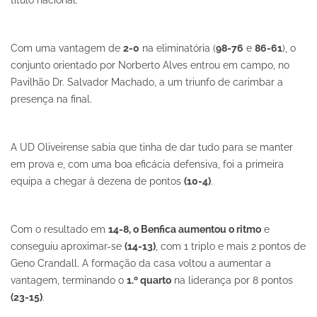
título nacional.
Com uma vantagem de
2-0
na eliminatória (
98-76
e
86-61
), o
conjunto orientado por Norberto Alves entrou em campo, no
Pavilhão Dr. Salvador Machado, a um triunfo de carimbar a
presença na final.
A UD Oliveirense sabia que tinha de dar tudo para se manter
em prova e, com uma boa eficácia defensiva, foi a primeira
equipa a chegar à dezena de pontos
(10-4)
.
Com o resultado em
14-8, o Benfica aumentou o ritmo
e
conseguiu aproximar-se
(14-13)
, com 1 triplo e mais 2 pontos de
Geno Crandall. A formação da casa voltou a aumentar a
vantagem, terminando o
1.º quarto
na liderança por 8 pontos
(23-15)
.