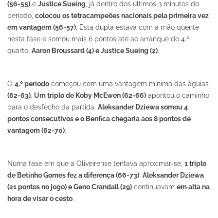
(56-55)
e
Justice Sueing
, já dentro dos últimos 3 minutos do
período,
colocou os tetracampeões nacionais pela primeira vez
em vantagem (56-57)
. Esta dupla estava com a mão quente
nesta fase e somou mais 6 pontos até ao arranque do 4.º
quarto:
Aaron Broussard (4) e Justice Sueing (2)
.
O
4.º período
começou com uma vantagem mínima das águias
(62-63)
.
Um triplo de Koby McEwen (62-66)
apontou o caminho
para o desfecho da partida.
Aleksander Dziewa somou 4
pontos consecutivos e o Benfica chegaria aos 8 pontos de
vantagem (62-70)
.
Numa fase em que a Oliveirense tentava aproximar-se,
1 triplo
de Betinho Gomes fez a diferença (66-73)
.
Aleksander Dziewa
(21 pontos no jogo) e Geno Crandall (29)
continuavam
em alta na
hora de visar o cesto
.