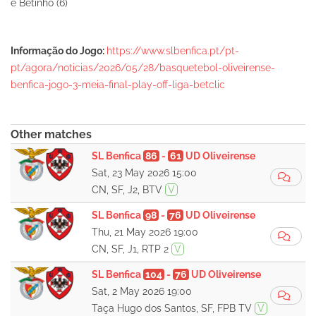
e Betinho (6)
Informação do Jogo:
https://www.slbenfica.pt/pt-
pt/agora/noticias/2026/05/28/basquetebol-oliveirense-
benfica-jogo-3-meia-final-play-off-liga-betclic
Other matches
SL Benfica
86
-
61
UD Oliveirense
Sat, 23 May 2026 15:00
CN, SF, J2, BTV
V
SL Benfica
98
-
76
UD Oliveirense
Thu, 21 May 2026 19:00
CN, SF, J1, RTP 2
V
SL Benfica
104
-
76
UD Oliveirense
Sat, 2 May 2026 19:00
Taça Hugo dos Santos, SF, FPB TV
V