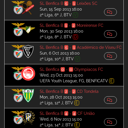
SL Benfica B
5
-
1
Leixões SC
Sun, 15 Sep 2013 16:00
2ª Liga, 6ª J, BTV
V
SL Benfica B
1
-
2
Moreirense FC
Mon, 30 Sep 2013 16:00
2ª Liga, 8ª J, BTV
D
SL Benfica B
5
-
1
Académico de Viseu FC
Sun, 6 Oct 2013 16:00
2ª Liga, 10ª J, BTV
V
SL Benfica
0
-
0
Olympiacos FC
Wed, 23 Oct 2013 15:00
UEFA Youth League, FG, BENFICATV
E
SL Benfica B
2
-
2
CD Tondela
Mon, 28 Oct 2013 15:00
2ª Liga, 12ª J, BTV
E
SL Benfica B
4
-
4
CF União
Wed, 6 Nov 2013 15:00
2ª Liga, 14ª J, BTV
E