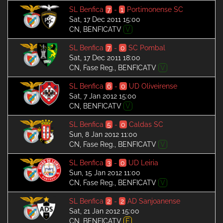
SL Benfica
7
-
1
Portimonense SC
Sat, 17 Dec 2011 15:00
CN, BENFICATV
V
SL Benfica
7
-
0
SC Pombal
Sat, 17 Dec 2011 18:00
CN, Fase Reg., BENFICATV
V
SL Benfica
6
-
0
UD Oliveirense
Sat, 7 Jan 2012 15:00
CN, BENFICATV
V
SL Benfica
5
-
0
Caldas SC
Sun, 8 Jan 2012 11:00
CN, Fase Reg., BENFICATV
V
SL Benfica
3
-
0
UD Leiria
Sun, 15 Jan 2012 11:00
CN, Fase Reg., BENFICATV
V
SL Benfica
2
-
2
AD Sanjoanense
Sat, 21 Jan 2012 15:00
CN, BENFICATV
E