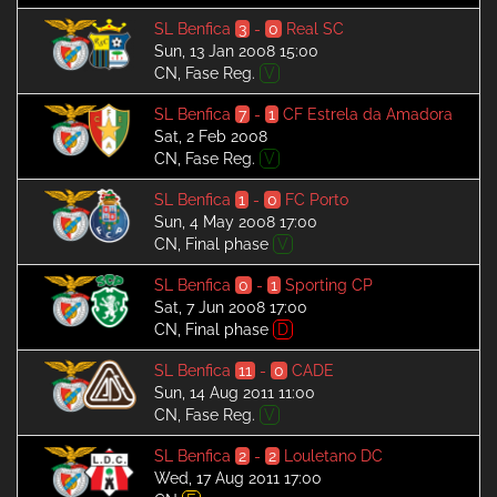
SL Benfica
3
-
0
Real SC
Sun, 13 Jan 2008 15:00
CN, Fase Reg.
V
SL Benfica
7
-
1
CF Estrela da Amadora
Sat, 2 Feb 2008
CN, Fase Reg.
V
SL Benfica
1
-
0
FC Porto
Sun, 4 May 2008 17:00
CN, Final phase
V
SL Benfica
0
-
1
Sporting CP
Sat, 7 Jun 2008 17:00
CN, Final phase
D
SL Benfica
11
-
0
CADE
Sun, 14 Aug 2011 11:00
CN, Fase Reg.
V
SL Benfica
2
-
2
Louletano DC
Wed, 17 Aug 2011 17:00