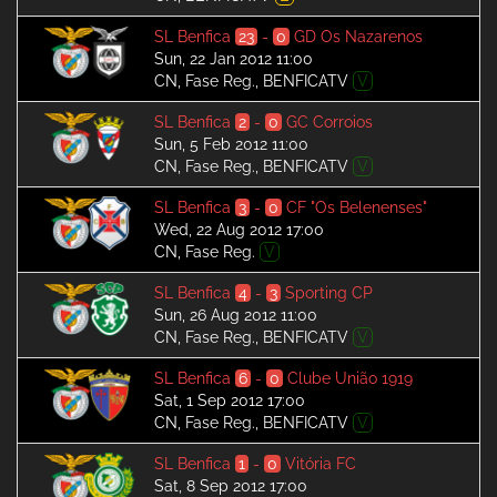
SL Benfica
23
-
0
GD Os Nazarenos
Sun, 22 Jan 2012 11:00
CN, Fase Reg., BENFICATV
V
SL Benfica
2
-
0
GC Corroios
Sun, 5 Feb 2012 11:00
CN, Fase Reg., BENFICATV
V
SL Benfica
3
-
0
CF "Os Belenenses"
Wed, 22 Aug 2012 17:00
CN, Fase Reg.
V
SL Benfica
4
-
3
Sporting CP
Sun, 26 Aug 2012 11:00
CN, Fase Reg., BENFICATV
V
SL Benfica
6
-
0
Clube União 1919
Sat, 1 Sep 2012 17:00
CN, Fase Reg., BENFICATV
V
SL Benfica
1
-
0
Vitória FC
Sat, 8 Sep 2012 17:00