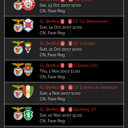
Sat, 13 Oct 2007 12:00
CN, Fase Reg.
V
SL Benfica
2
-
1
CF "Os Belenenses"
Sun, 14 Oct 2007 12:00
CN, Fase Reg.
V
SL Benfica
4
-
1
GC Corroios
Sun, 21 Oct 2007 12:00
CN, Fase Reg.
V
SL Benfica
7
-
0
O Elvas CAD
Thu, 1 Nov 2007 11:00
CN, Fase Reg.
V
SL Benfica
3
-
0
CF Estrela da Amadora
Sun, 4 Nov 2007 11:00
CN, Fase Reg.
V
SL Benfica
4
-
2
Sporting CP
Sat, 10 Nov 2007 15:00
CN, Fase Reg.
V