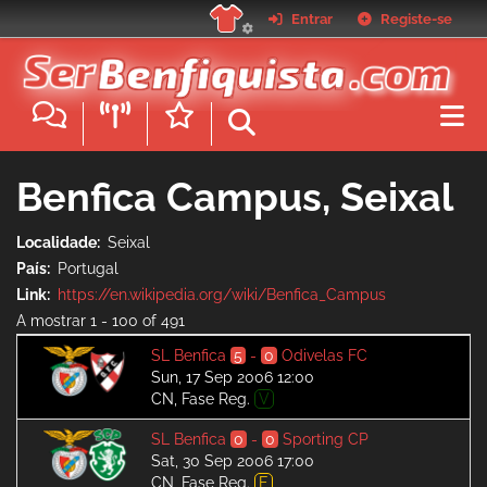
Skip
Entrar
Registe-se
to
main
content
Benfica Campus, Seixal
Localidade
Seixal
País
Portugal
Link
https://en.wikipedia.org/wiki/Benfica_Campus
A mostrar 1 - 100 of 491
SL Benfica
5
-
0
Odivelas FC
Sun, 17 Sep 2006 12:00
CN, Fase Reg.
V
SL Benfica
0
-
0
Sporting CP
Sat, 30 Sep 2006 17:00
CN, Fase Reg.
E