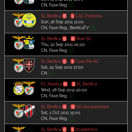
CN, Fase Reg.
V
SL Benfica
6
-
1
CAC Pontinha
Sun, 18 Sep 2011 11:00
CN, Fase Reg., BenficaTV
V
SL Benfica
5
-
0
Real SC
Thu, 22 Sep 2011 20:00
CN, Fase Reg.
V
SL Benfica
5
-
1
Casa Pia AC
Sat, 24 Sep 2011 17:00
CN
V
FC Alverca
0
-
3
SL Benfica
Wed, 28 Sep 2011 20:00
CN, Fase Reg.
V
SL Benfica
6
-
0
SG Sacavenense
Sat, 1 Oct 2011 15:00
CN, Fase Reg.
V
SL Benfica
5
-
1
Académica