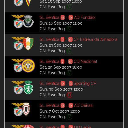
Sat, 15 Sep 2007 18:00
CN, Fase Reg.
V
SL Benfica
6
-
0
AD Fundão
Sun, 16 Sep 2007 12:00
CN, Fase Reg.
V
SL Benfica
3
-
0
CF Estrela da Amadora
Sun, 23 Sep 2007 12:00
CN, Fase Reg.
V
SL Benfica
7
-
0
CD Nacional
Sat, 29 Sep 2007 18:00
CN, Fase Reg.
V
SL Benfica
0
-
2
Sporting CP
Sun, 30 Sep 2007 12:00
CN, Fase Reg.
D
SL Benfica
6
-
0
AD Oeiras
Sun, 7 Oct 2007 12:00
CN, Fase Reg.
V
SL Benfica
5
-
0
UD Leiria