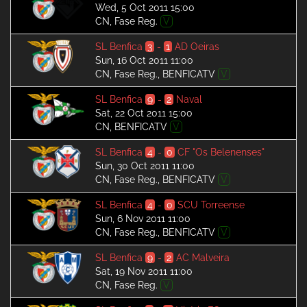
Wed, 5 Oct 2011 15:00
CN, Fase Reg.
V
SL Benfica
3
-
1
AD Oeiras
Sun, 16 Oct 2011 11:00
CN, Fase Reg., BENFICATV
V
SL Benfica
9
-
2
Naval
Sat, 22 Oct 2011 15:00
CN, BENFICATV
V
SL Benfica
4
-
0
CF "Os Belenenses"
Sun, 30 Oct 2011 11:00
CN, Fase Reg., BENFICATV
V
SL Benfica
4
-
0
SCU Torreense
Sun, 6 Nov 2011 11:00
CN, Fase Reg., BENFICATV
V
SL Benfica
9
-
2
AC Malveira
Sat, 19 Nov 2011 11:00
CN, Fase Reg.
V