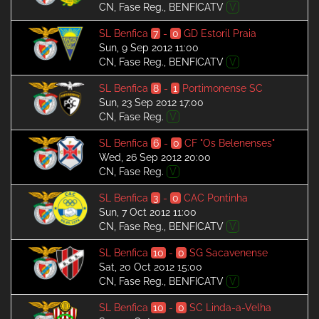
CN, Fase Reg., BENFICATV
V
SL Benfica
7
-
0
GD Estoril Praia
Sun, 9 Sep 2012 11:00
CN, Fase Reg., BENFICATV
V
SL Benfica
8
-
1
Portimonense SC
Sun, 23 Sep 2012 17:00
CN, Fase Reg.
V
SL Benfica
6
-
0
CF "Os Belenenses"
Wed, 26 Sep 2012 20:00
CN, Fase Reg.
V
SL Benfica
3
-
0
CAC Pontinha
Sun, 7 Oct 2012 11:00
CN, Fase Reg., BENFICATV
V
SL Benfica
10
-
0
SG Sacavenense
Sat, 20 Oct 2012 15:00
CN, Fase Reg., BENFICATV
V
SL Benfica
10
-
0
SC Linda-a-Velha