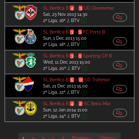
SL Benfica B
4
-
3
UD Oliveirense
Sat, 23 Nov 2013 14:30
2ª Liga, 16ª J, BTV
V
SL Benfica B
3
-
1
FC Porto B
Sun, 1 Dec 2013 15:00
2ª Liga, 18ª J, BTV
V
SL Benfica B
3
-
1
Sporting CP B
Wed, 11 Dec 2013 15:00
2ª Liga, 20ª J, BTV
V
SL Benfica B
5
-
0
CD Trofense
Sat, 21 Dec 2013 15:00
2ª Liga, 22ª J, BTV
V
SL Benfica B
4
-
2
SC Beira-Mar
Sun, 12 Jan 2014 11:00
2ª Liga, 24ª J, BTV
V
Pagination
Current
1
Page
2
Page
3
Page
4
Page
5
Next
Próximo ›
Last
Último »