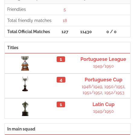
Friendlies
5
Total friendly matches
18
Total Official Matches
127
11430
0 / 0
5
Titles
1
Portuguese League
1949/1950
4
Portuguese Cup
1948/1949
,
1950/1951
,
1951/1952
,
1952/1953
1
Latin Cup
1949/1950
In main squad