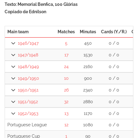
Texto: Memorial Benfica, 100 Glórias
Copiado de Ednilson
Main team
Matches
Minutes
Cards (Y./R.)
Go
1946/1947
5
450
0 / 0
1947/1948
17
1530
0 / 0
1948/1949
24
2160
0 / 0
2
1949/1950
10
900
0 / 0
1950/1951
26
2340
0 / 0
1951/1952
32
2880
0 / 0
1
1952/1953
13
1170
0 / 0
Portuguese League
12
1080
0 / 0
Portuguese Cup
1
90
0 / 0