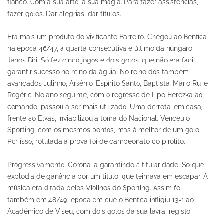
flanco. Com a sua arte, a sua magia. Para fazer assistências,
fazer golos. Dar alegrias, dar títulos.
Era mais um produto do vivificante Barreiro. Chegou ao Benfica
na época 46/47, a quarta consecutiva e último da húngaro
Janos Biri. Só fez cinco jogos e dois golos, que não era fácil
garantir sucesso no reino da águia. No reino dos também
avançados Julinho, Arsénio, Espírito Santo, Baptista, Mário Rui e
Rogério. No ano seguinte, com o regresso de Lipo Herezka ao
comando, passou a ser mais utilizado. Uma derrota, em casa,
frente ao Elvas, inviabilizou a toma do Nacional. Venceu o
Sporting, com os mesmos pontos, mas à melhor de um golo.
Por isso, rotulada a prova foi de campeonato do pirolito.
Progressivamente, Corona ia garantindo a titularidade. Só que
explodia de ganância por um titulo, que teimava em escapar. A
música era ditada pelos Violinos do Sporting. Assim foi
também em 48/49, época em que o Benfica infligiu 13-1 ao
Académico de Viseu, com dois golos da sua lavra, registo