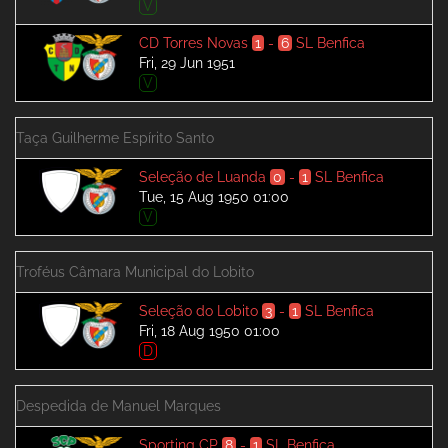
V
CD Torres Novas
1
-
6
SL Benfica
Fri, 29 Jun 1951
V
Taça Guilherme Espírito Santo
Seleção de Luanda
0
-
1
SL Benfica
Tue, 15 Aug 1950 01:00
V
Troféus Câmara Municipal do Lobito
Seleção do Lobito
3
-
1
SL Benfica
Fri, 18 Aug 1950 01:00
D
Despedida de Manuel Marques
Sporting CP
8
-
1
SL Benfica