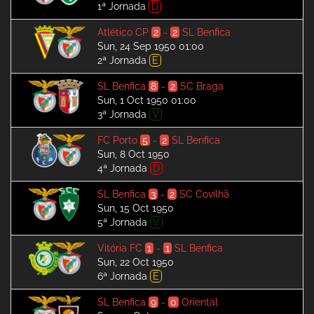
1ª Jornada
D
Atlético CP
2
-
2
SL Benfica
Sun, 24 Sep 1950 01:00
2ª Jornada
E
SL Benfica
8
-
2
SC Braga
Sun, 1 Oct 1950 01:00
3ª Jornada
V
FC Porto
5
-
2
SL Benfica
Sun, 8 Oct 1950
4ª Jornada
D
SL Benfica
3
-
2
SC Covilhã
Sun, 15 Oct 1950
5ª Jornada
V
Vitória FC
1
-
1
SL Benfica
Sun, 22 Oct 1950
6ª Jornada
E
SL Benfica
9
-
0
Oriental