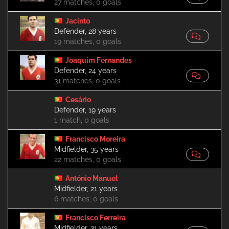
27 matches, 0 goals
Jacinto
Defender, 28 years
19 matches, 0 goals
Joaquim Fernandes
Defender, 24 years
31 matches, 0 goals
Cesário
Defender, 19 years
1 match, 0 goals
Francisco Moreira
Midfielder, 35 years
22 matches, 0 goals
António Manuel
Midfielder, 21 years
6 matches, 0 goals
Francisco Ferreira
Midfielder, 31 years