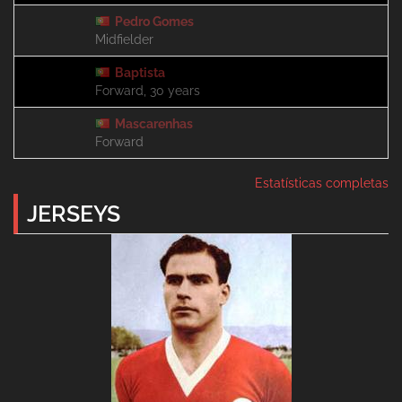
Pedro Gomes
Midfielder
Baptista
Forward, 30 years
Mascarenhas
Forward
Estatísticas completas
JERSEYS