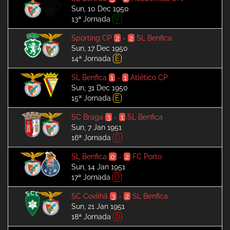
Sun, 10 Dec 1950
13ª Jornada
V
Sporting CP
2
-
2
SL Benfica
Sun, 17 Dec 1950
14ª Jornada
E
SL Benfica
1
-
1
Atlético CP
Sun, 31 Dec 1950
15ª Jornada
E
SC Braga
3
-
1
SL Benfica
Sun, 7 Jan 1951
16ª Jornada
D
SL Benfica
0
-
2
FC Porto
Sun, 14 Jan 1951
17ª Jornada
D
SC Covilhã
3
-
2
SL Benfica
Sun, 21 Jan 1951
18ª Jornada
D