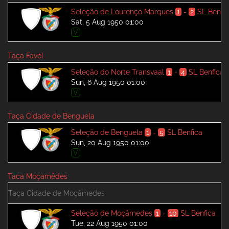
Seleção de Lourenço Marques
1
-
2
SL Benfi
Sat, 5 Aug 1950 01:00
V
Taça Favel
Seleção do Norte Transvaal
1
-
4
SL Benfica
Sun, 6 Aug 1950 01:00
V
Taça Cidade de Benguela
Seleção de Benguela
1
-
5
SL Benfica
Sun, 20 Aug 1950 01:00
V
Taca Moçamêdes
Taça Cidade de Moçâmedes
Seleção de Moçâmedes
1
-
10
SL Benfica
Tue, 22 Aug 1950 01:00