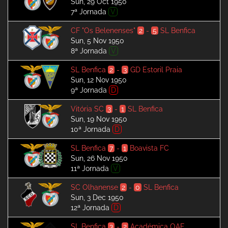
Sun, 29 Oct 1950
7ª Jornada
V
CF "Os Belenenses"
2
-
5
SL Benfica
Sun, 5 Nov 1950
8ª Jornada
V
SL Benfica
2
-
3
GD Estoril Praia
Sun, 12 Nov 1950
9ª Jornada
D
Vitória SC
3
-
1
SL Benfica
Sun, 19 Nov 1950
10ª Jornada
D
SL Benfica
7
-
1
Boavista FC
Sun, 26 Nov 1950
11ª Jornada
V
SC Olhanense
2
-
0
SL Benfica
Sun, 3 Dec 1950
12ª Jornada
D
SL Benfica
3
-
2
Académica OAF