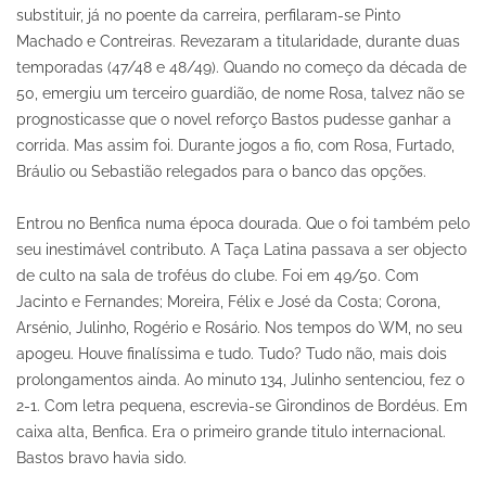
substituir, já no poente da carreira, perfilaram-se Pinto
Machado e Contreiras. Revezaram a titularidade, durante duas
temporadas (47/48 e 48/49). Quando no começo da década de
50, emergiu um terceiro guardião, de nome Rosa, talvez não se
prognosticasse que o novel reforço Bastos pudesse ganhar a
corrida. Mas assim foi. Durante jogos a fio, com Rosa, Furtado,
Bráulio ou Sebastião relegados para o banco das opções.
Entrou no Benfica numa época dourada. Que o foi também pelo
seu inestimável contributo. A Taça Latina passava a ser objecto
de culto na sala de troféus do clube. Foi em 49/50. Com
Jacinto e Fernandes; Moreira, Félix e José da Costa; Corona,
Arsénio, Julinho, Rogério e Rosário. Nos tempos do WM, no seu
apogeu. Houve finalíssima e tudo. Tudo? Tudo não, mais dois
prolongamentos ainda. Ao minuto 134, Julinho sentenciou, fez o
2-1. Com letra pequena, escrevia-se Girondinos de Bordéus. Em
caixa alta, Benfica. Era o primeiro grande titulo internacional.
Bastos bravo havia sido.