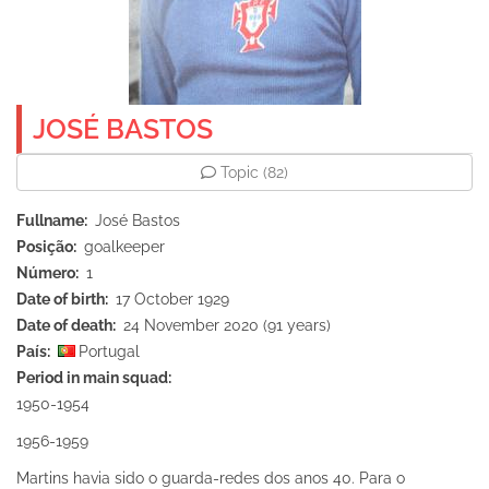
JOSÉ BASTOS
Topic
(82)
Fullname
José Bastos
Posição
goalkeeper
Número
1
Date of birth
17 October 1929
Date of death
24 November 2020 (91 years)
País
Portugal
Period in main squad
1950-1954
1956-1959
Martins havia sido o guarda-redes dos anos 40. Para o