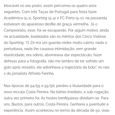
Intocável no seu posto, assim percorreu os quatro anos
seguintes. Com três Taças de Portugal para festa fazer.
Académica (5-1), Sporting (5-4) e FC Porto (5-0), na passarela
estiveram do aparatoso desfile de graça vermelha. Já o
Campeonato, esse, foi-se escapando. Por algum motivo, ainda
na actualidade, badalados são os méritos dos Cinco Violinos
do Sporting. “O Zé era um guarda-redes muito calmo, nada o
perturbava, nada lhe causava intimidação; sem grande
elasticidade, era sóbrio, abominava dar espectáculo, fazer
defesas para a fotografia; não me lembro de ter sofrido um
golo após ressalto, ele adivinhava a trajectória da bola”, no raio
x do jornalista Alfredo Farinha.
Nas épocas de 54/55 e 55/56, perdeu a titularidade para o
novo recruta Costa Pereira. No biénio imediato, a sub-rogação,
outra vez primeiro foi. As hostes benfiquistas dividiam-se. Para
uns, Bastos; para outros, Costa Pereira. Ganharia a juventude à
experiência. Assim aconteceu no termo da década de 50, vivia-