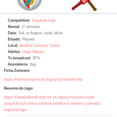
Competition
Segunda Liga
Round
1ª Jornada
Data
Sat, 11 August, 2018, 18:00
Estado
Played
Local
Benfica Campus, Seixal
Árbitro
Hugo Miguel
Tv broadcast
BTV
Assistência
654
Ficha Zerozero:
https://www.zerozero.pt/jogo.php?id=6067762
Resumo do Jogo:
https://www.slbenfica.pt/pt-pt/agora/noticias/2018-
2019/08/11/cronica-futebol-benfica-b-leixoes-1-jornada-
segunda-liga