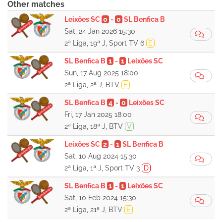
Other matches
Leixões SC
0
-
0
SL Benfica B
Sat, 24 Jan 2026 15:30
2ª Liga, 19ª J, Sport TV 6
E
SL Benfica B
1
-
1
Leixões SC
Sun, 17 Aug 2025 18:00
2ª Liga, 2ª J, BTV
E
SL Benfica B
4
-
0
Leixões SC
Fri, 17 Jan 2025 18:00
2ª Liga, 18ª J, BTV
V
Leixões SC
2
-
1
SL Benfica B
Sat, 10 Aug 2024 15:30
2ª Liga, 1ª J, Sport TV 3
D
SL Benfica B
1
-
1
Leixões SC
Sat, 10 Feb 2024 15:30
2ª Liga, 21ª J, BTV
E