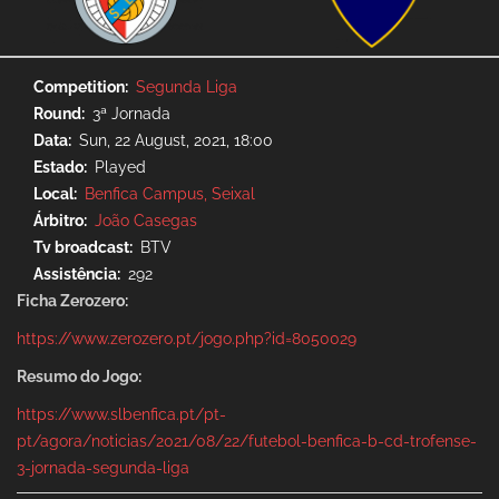
Competition
Segunda Liga
Round
3ª Jornada
Data
Sun, 22 August, 2021, 18:00
Estado
Played
Local
Benfica Campus, Seixal
Árbitro
João Casegas
Tv broadcast
BTV
Assistência
292
Ficha Zerozero:
https://www.zerozero.pt/jogo.php?id=8050029
Resumo do Jogo:
https://www.slbenfica.pt/pt-
pt/agora/noticias/2021/08/22/futebol-benfica-b-cd-trofense-
3-jornada-segunda-liga