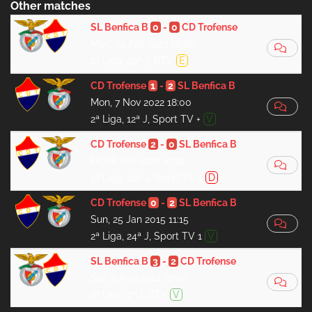
Other matches
SL Benfica B
0
-
0
CD Trofense
Mon, 24 Apr 2023 18:00
2ª Liga, 29ª J, BTV
E
CD Trofense
1
-
2
SL Benfica B
Mon, 7 Nov 2022 18:00
2ª Liga, 12ª J, Sport TV +
V
CD Trofense
2
-
0
SL Benfica B
Fri, 28 Jan 2022 20:15
2ª Liga, 20ª J, Sport TV 1
D
CD Trofense
0
-
2
SL Benfica B
Sun, 25 Jan 2015 11:15
2ª Liga, 24ª J, Sport TV 1
V
SL Benfica B
3
-
2
CD Trofense
Sat, 9 Aug 2014 17:00
2ª Liga, 1ª J, BTV
V