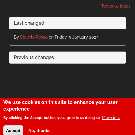
Todos os jogos
Last changed
By
Diavolo Rosso
on Friday, 5 January 2024
Previous changes
;
We use cookies on this site to enhance your user
29
experience
More info
By clicking the Accept button, you agree to us doing so.
© SerBenfiquista.com 2001-2026
Accept
No, thanks