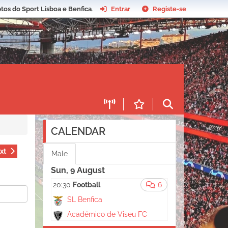
tos do Sport Lisboa e Benfica
.
Entrar
Registe-se
CALENDAR
xt
Male
Sun, 9 August
20:30
Football
6
SL Benfica
Académico de Viseu FC