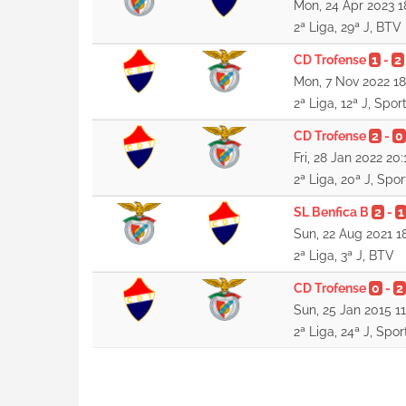
Mon, 24 Apr 2023 1
2ª Liga, 29ª J, BTV
CD Trofense
1
-
2
Mon, 7 Nov 2022 1
2ª Liga, 12ª J, Spor
CD Trofense
2
-
0
Fri, 28 Jan 2022 20:
2ª Liga, 20ª J, Spor
SL Benfica B
2
-
1
Sun, 22 Aug 2021 1
2ª Liga, 3ª J, BTV
CD Trofense
0
-
2
Sun, 25 Jan 2015 11
2ª Liga, 24ª J, Spor