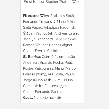
Ernst Happel Stadion (Prater), Wien
FK Austria Wien:
Szabolcs Sáfár,
Fernando Troyanský, Mario Tokić,
Saša Papac, Arkadiusz Radomski,
Štěpán Vachoušek, Andreas Lasnik,
Jocelyn Blanchard, Gerd Wimmer,
Roman Wallner, Hannes Aigner
Coach: Frenkie Schinkels
SL Benfica:
Quim, Nélson, Luisão,
Anderson, Ricardo Rocha, Petit,
Kostas Katsouranis, Manú (Marco
Ferreira [70m]), Rui Costa, Paulo
Jorge (Nuno Assis [88m]), Nuno
Gomes (Kikin Fonseca [79m])
Coach: Fernando Santos
Goals:
Nuno Gomes (16)