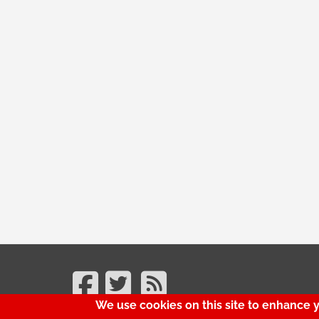
We use cookies on this site to enhance 
© SerBenfiquista.com 2001-2026