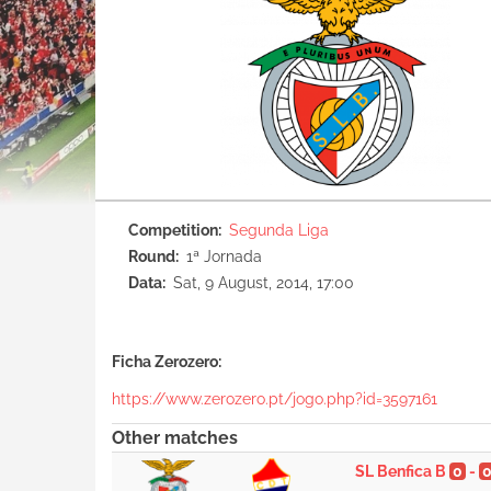
Competition
Segunda Liga
Round
1ª Jornada
Data
Sat, 9 August, 2014, 17:00
Ficha Zerozero:
https://www.zerozero.pt/jogo.php?id=3597161
Other matches
SL Benfica B
0
-