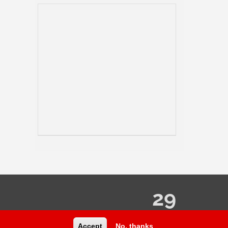
29
Accept
No, thanks