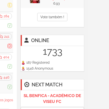
6.93
E
284
Vote também !
V
241
ONLINE
D
1733
404
187 Registered
V
1546 Anonymous
446
NEXT MATCH
V
SL BENFICA - ACADÉMICO DE
os jogos
VISEU FC