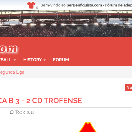
Bem-vindo ao
SerBenfiquista.com - Fórum de adep
TBALL
HISTORY
FORUM
egunda Liga
Ne
CA B 3 - 2 CD TROFENSE
Topic
(614)