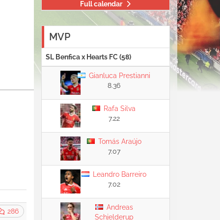
Full calendar
MVP
SL Benfica x Hearts FC (58)
Gianluca Prestianni
8.36
Rafa Silva
7.22
Tomás Araújo
7.07
Leandro Barreiro
7.02
Andreas
286
Schjelderup