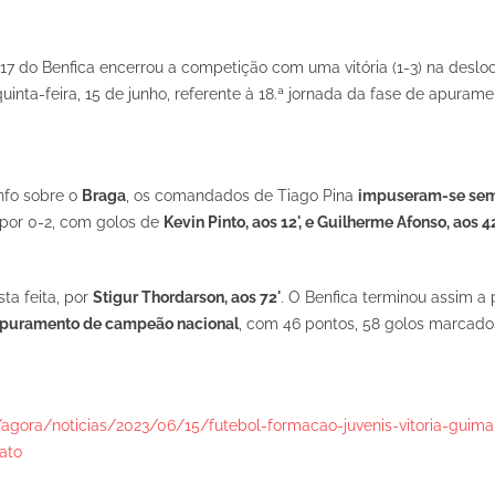
-17 do Benfica encerrou a competição com uma vitória (1-3) na desl
uinta-feira, 15 de junho, referente à 18.ª jornada da fase de apuram
nfo sobre o
Braga
, os comandados de Tiago Pina
impuseram-se se
a por 0-2, com golos de
Kevin Pinto, aos 12', e Guilherme Afonso, aos 4
ta feita, por
Stigur Thordarson, aos 72'
. O Benfica terminou assim a 
de apuramento de campeão nacional
, com 46 pontos, 58 golos marcado
/agora/noticias/2023/06/15/futebol-formacao-juvenis-vitoria-guima
ato