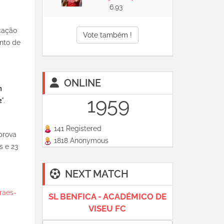
6.93
ocação
Vote também !
ento de
ONLINE
m
1959
2'
.
141 Registered
prova
1818 Anonymous
s e 23
NEXT MATCH
raes-
SL BENFICA - ACADÉMICO DE
VISEU FC