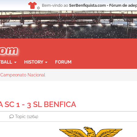
Bem-vindo ao
SerBenfiquista.com - Fórum de adep
TBALL
HISTORY
FORUM
Campeonato Nacional
 SC 1 - 3 SL BENFICA
Topic
(1264)