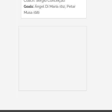
Coach: Sérgio Conceição
Goals:
Ángel Di María (61), Petar
Musa (68)