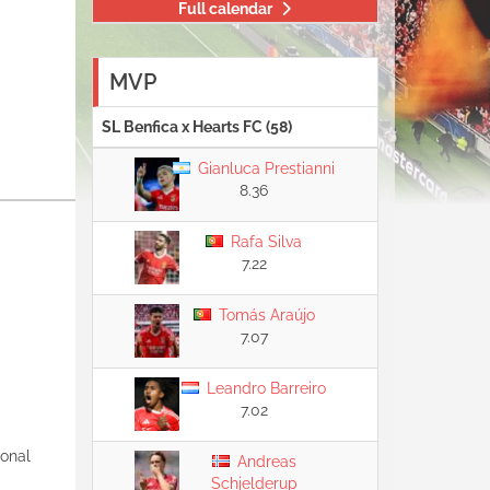
Full calendar
MVP
SL Benfica x Hearts FC (58)
Gianluca Prestianni
8.36
Rafa Silva
7.22
Tomás Araújo
7.07
Leandro Barreiro
7.02
ional
Andreas
Schjelderup