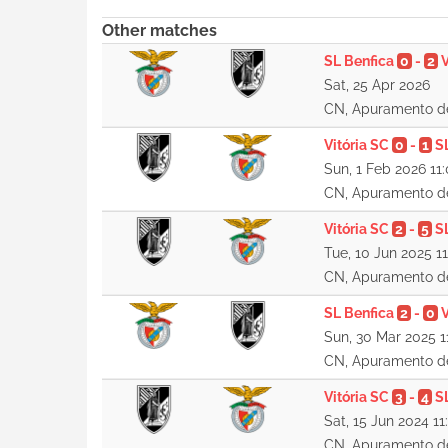
Other matches
SL Benfica
0
-
2
V
Sat, 25 Apr 2026
CN, Apuramento d
Vitória SC
0
-
1
S
Sun, 1 Feb 2026 11
CN, Apuramento d
Vitória SC
2
-
5
S
Tue, 10 Jun 2025 1
CN, Apuramento d
SL Benfica
2
-
0
V
Sun, 30 Mar 2025 1
CN, Apuramento d
Vitória SC
3
-
4
S
Sat, 15 Jun 2024 11
CN, Apuramento d