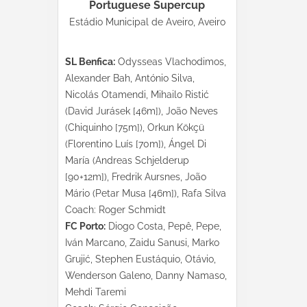
Portuguese Supercup
Estádio Municipal de Aveiro, Aveiro
SL Benfica:
Odysseas Vlachodimos,
Alexander Bah, António Silva,
Nicolás Otamendi, Mihailo Ristić
(David Jurásek [46m]), João Neves
(Chiquinho [75m]), Orkun Kökçü
(Florentino Luís [70m]), Ángel Di
María (Andreas Schjelderup
[90+12m]), Fredrik Aursnes, João
Mário (Petar Musa [46m]), Rafa Silva
Coach: Roger Schmidt
FC Porto:
Diogo Costa, Pepê, Pepe,
Iván Marcano, Zaidu Sanusi, Marko
Grujić, Stephen Eustáquio, Otávio,
Wenderson Galeno, Danny Namaso,
Mehdi Taremi