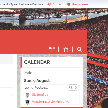
tos do Sport Lisboa e Benfica
.
Entrar
Registe-se
CALENDAR
Male
Sun, 9 August
20:30
Football
6
SL Benfica
Académico de Viseu FC