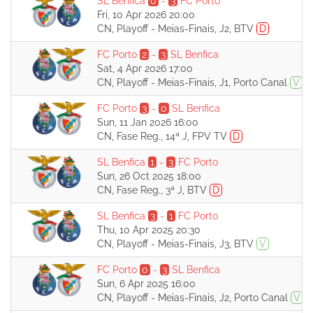
SL Benfica
0
-
3
FC Porto
Fri, 10 Apr 2026 20:00
CN, Playoff - Meias-Finais, J2, BTV
D
FC Porto
2
-
3
SL Benfica
Sat, 4 Apr 2026 17:00
CN, Playoff - Meias-Finais, J1, Porto Canal
V
FC Porto
3
-
0
SL Benfica
Sun, 11 Jan 2026 16:00
CN, Fase Reg., 14ª J, FPV TV
D
SL Benfica
1
-
3
FC Porto
Sun, 26 Oct 2025 18:00
CN, Fase Reg., 3ª J, BTV
D
SL Benfica
3
-
1
FC Porto
Thu, 10 Apr 2025 20:30
CN, Playoff - Meias-Finais, J3, BTV
V
FC Porto
0
-
3
SL Benfica
Sun, 6 Apr 2025 16:00
CN, Playoff - Meias-Finais, J2, Porto Canal
V