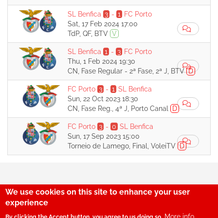
SL Benfica
3
-
1
FC Porto
Sat, 17 Feb 2024 17:00
TdP, QF, BTV
V
SL Benfica
1
-
3
FC Porto
Thu, 1 Feb 2024 19:30
CN, Fase Regular - 2ª Fase, 2ª J, BTV
D
FC Porto
3
-
1
SL Benfica
Sun, 22 Oct 2023 18:30
CN, Fase Reg., 4ª J, Porto Canal
D
FC Porto
3
-
0
SL Benfica
Sun, 17 Sep 2023 15:00
Torneio de Lamego, Final, VoleiTV
D
We use cookies on this site to enhance your user
29
experience
More info
By clicking the Accept button, you agree to us doing so.