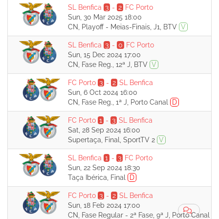
SL Benfica
3
-
2
FC Porto
Sun, 30 Mar 2025 18:00
CN, Playoff - Meias-Finais, J1, BTV
V
SL Benfica
3
-
0
FC Porto
Sun, 15 Dec 2024 17:00
CN, Fase Reg., 12ª J, BTV
V
FC Porto
3
-
2
SL Benfica
Sun, 6 Oct 2024 16:00
CN, Fase Reg., 1ª J, Porto Canal
D
FC Porto
1
-
3
SL Benfica
Sat, 28 Sep 2024 16:00
Supertaça, Final, SportTV 2
V
SL Benfica
1
-
3
FC Porto
Sun, 22 Sep 2024 18:30
Taça Ibérica, Final
D
FC Porto
3
-
2
SL Benfica
Sun, 18 Feb 2024 17:00
CN, Fase Regular - 2ª Fase, 9ª J, Porto Canal
D