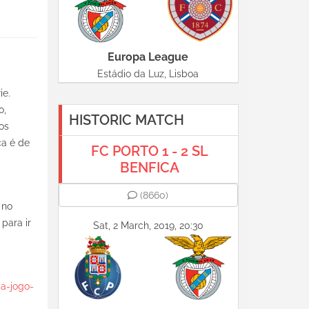
Europa League
Estádio da Luz, Lisboa
ie.
o,
HISTORIC MATCH
os
ça é de
FC PORTO 1 - 2 SL
BENFICA
(8660)
 no
para ir
Sat, 2 March, 2019, 20:30
ca-jogo-