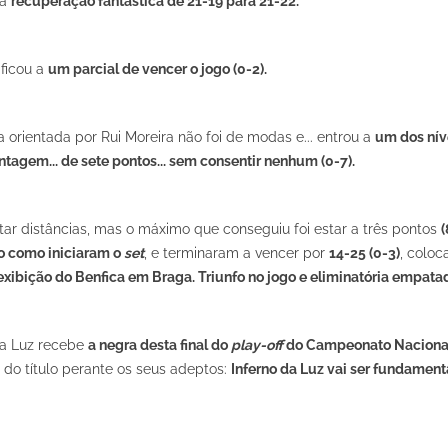
 a
recuperação fantástica de 21-19 para 21-22.
ficou a
um parcial de vencer o jogo (0-2).
orientada por Rui Moreira não foi de modas e... entrou a
um dos nív
ntagem... de sete pontos... sem consentir nenhum (0-7).
rtar distâncias, mas o máximo que conseguiu foi estar a três pontos
(
do como iniciaram o
set
, e terminaram a vencer por
14-25 (0-3)
, colo
xibição do Benfica em Braga. Triunfo no jogo e eliminatória empata
 da Luz recebe
a negra desta final do
play-off
do Campeonato Naciona
 do título perante os seus adeptos:
Inferno da Luz vai ser fundament