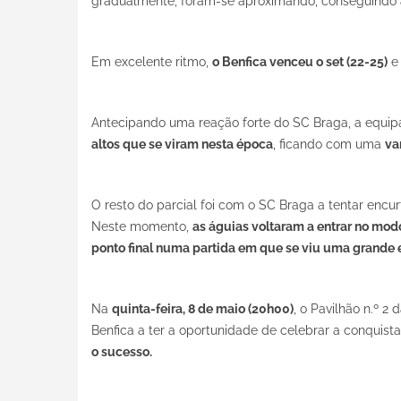
gradualmente, foram-se aproximando, conseguindo
Em excelente ritmo,
o Benfica venceu o set (22-25)
e 
Antecipando uma reação forte do SC Braga, a equipa 
altos que se viram nesta época
, ficando com uma
va
O resto do parcial foi com o SC Braga a tentar encu
Neste momento,
as águias voltaram a entrar no mo
ponto final numa partida em que se viu uma grande e
Na
quinta-feira, 8 de maio (20h00)
, o Pavilhão n.º 2
Benfica a ter a oportunidade de celebrar a conquista
o sucesso.