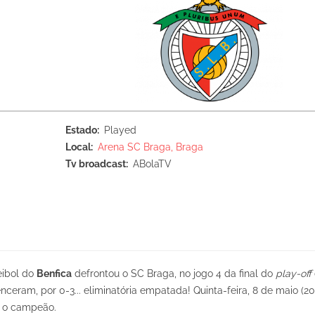
Estado
Played
Local
Arena SC Braga, Braga
Tv broadcast
ABolaTV
eibol do
Benfica
defrontou o SC Braga, no jogo 4 da final do
play-off
ram, por 0-3... eliminatória empatada! Quinta-feira, 8 de maio (20
ir o campeão.