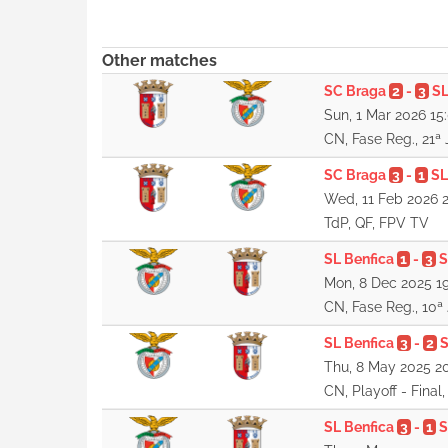
Other matches
SC Braga
2
-
3
SL
Sun, 1 Mar 2026 15
CN, Fase Reg., 21ª
SC Braga
3
-
1
SL
Wed, 11 Feb 2026 
TdP, QF, FPV TV
SL Benfica
1
-
3
S
Mon, 8 Dec 2025 1
CN, Fase Reg., 10ª
SL Benfica
3
-
2
S
Thu, 8 May 2025 2
CN, Playoff - Final
SL Benfica
3
-
1
S