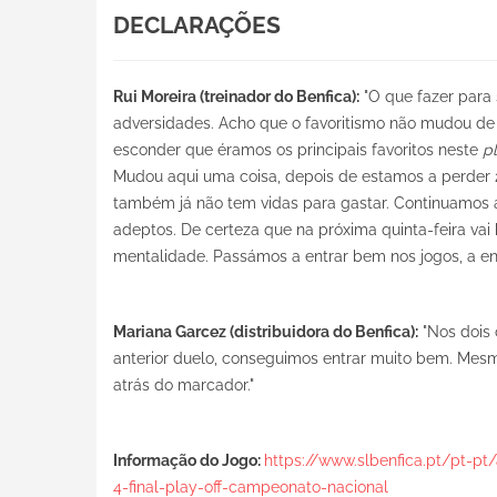
DECLARAÇÕES
Rui Moreira (treinador do Benfica):
"O que fazer para
adversidades. Acho que o favoritismo não mudou de 
esconder que éramos os principais favoritos neste
pl
Mudou aqui uma coisa, depois de estamos a perder 2
também já não tem vidas para gastar. Continuamos a
adeptos. De certeza que na próxima quinta-feira va
mentalidade. Passámos a entrar bem nos jogos, a en
Mariana Garcez (distribuidora do Benfica):
"Nos dois 
anterior duelo, conseguimos entrar muito bem. Mes
atrás do marcador."
Informação do Jogo:
https://www.slbenfica.pt/pt-pt
4-final-play-off-campeonato-nacional