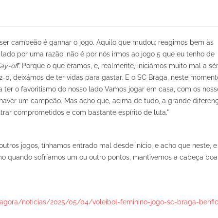
 ser campeão é ganhar o jogo. Aquilo que mudou: reagimos bem às
lado por uma razão, não é por nós irmos ao jogo 5 que eu tenho de
ay-off
. Porque o que éramos, e, realmente, iniciámos muito mal a sér
-0, deixámos de ter vidas para gastar. E o SC Braga, neste moment
 ter o favoritismo do nosso lado Vamos jogar em casa, com os noss
i haver um campeão. Mas acho que, acima de tudo, a grande diferen
trar comprometidos e com bastante espírito de luta."
outros jogos, tínhamos entrado mal desde início, e acho que neste, e
mo quando sofríamos um ou outro pontos, mantivemos a cabeça boa 
/agora/noticias/2025/05/04/voleibol-feminino-jogo-sc-braga-benfi