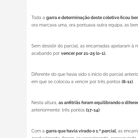
Toda a
garra e determinação deste coletivo ficou be
ora marcava uma, ora pontuava outra equipa, as benf
Sem desistir do parcial, as encarnadas apelaram à m
acabando por
vencer por 21-25 (0-1).
Diferente do que havia sido o início do parcial anterio
em que se colocou a vencer por três pontos
(8-11)
.
Nesta altura,
as anfitriãs foram equilibrando o difere
anteriormente: três pontos
(17-14)
.
Com a
garra que havia virado o 1.º parcial
, as encar