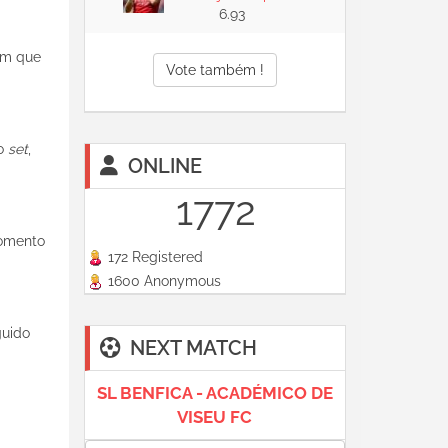
6.93
 em que
Vote também !
ao
set
,
ONLINE
1772
momento
172 Registered
1600 Anonymous
guido
NEXT MATCH
SL BENFICA - ACADÉMICO DE
VISEU FC