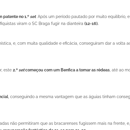
m patente no 1.º
set
. Após um período pautado por muito equilíbrio,
iquistas viram o SC Braga fugir na dianteira
(12-16).
ística, e, com muita qualidade e eficácia, conseguiram dar a volta 
r, este
2.º
set
começou com um Benfica a tomar as rédeas
, até ao 
ncial
, conseguindo a mesma vantagem que as águias tinham conse
nadas não permitiram que as bracarenses fugissem mais na frente, e,