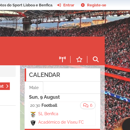
tos do Sport Lisboa e Benfica
.
Entrar
Registe-se
CALENDAR
xt
Male
Sun, 9 August
20:30
Football
6
SL Benfica
Académico de Viseu FC