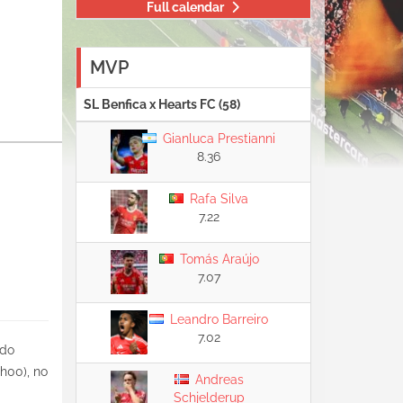
Full calendar
MVP
SL Benfica x Hearts FC (58)
Gianluca Prestianni
8.36
Rafa Silva
7.22
Tomás Araújo
7.07
Leandro Barreiro
7.02
do
h00), no
Andreas
Schjelderup