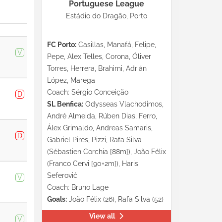
Portuguese League
Estádio do Dragão, Porto
FC Porto:
Casillas, Manafá, Felipe,
V
Pepe, Alex Telles, Corona, Óliver
Torres, Herrera, Brahimi, Adrián
López, Marega
Coach: Sérgio Conceição
D
SL Benfica:
Odysseas Vlachodimos,
André Almeida, Rúben Dias, Ferro,
Álex Grimaldo, Andreas Samaris,
D
Gabriel Pires, Pizzi, Rafa Silva
(Sébastien Corchia [88m]), João Félix
(Franco Cervi [90+2m]), Haris
Seferović
V
Coach: Bruno Lage
Goals:
João Félix (26), Rafa Silva (52)
View all
V