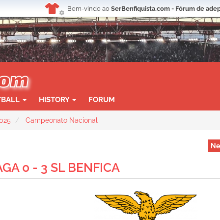
Bem-vindo ao
SerBenfiquista.com - Fórum de adep
TBALL
HISTORY
FORUM
025
Campeonato Nacional
Ne
GA 0 - 3 SL BENFICA