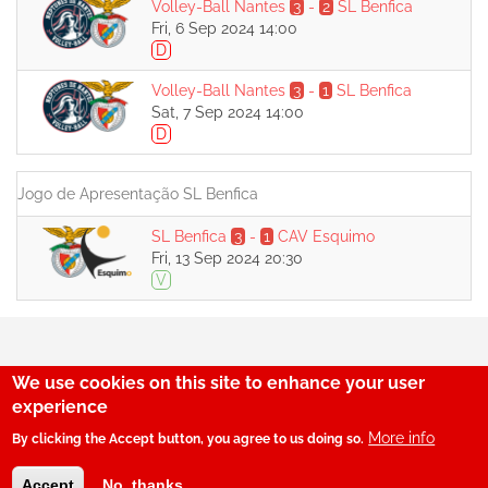
Volley-Ball Nantes
3
-
2
SL Benfica
Fri, 6 Sep 2024 14:00
D
Volley-Ball Nantes
3
-
1
SL Benfica
Sat, 7 Sep 2024 14:00
D
Jogo de Apresentação SL Benfica
SL Benfica
3
-
1
CAV Esquimo
Fri, 13 Sep 2024 20:30
V
We use cookies on this site to enhance your user
29
experience
More info
By clicking the Accept button, you agree to us doing so.
© SerBenfiquista.com 2001-2026
Accept
No, thanks