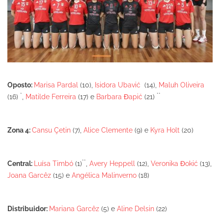
Oposto:
Marisa Pardal
(10),
Isidora Ubavić
(14),
Maluh Oliveira
*
**
(16)
,
Matilde Ferreira
(17) e
Barbara Đapić
(21)
Zona 4:
Cansu Çetin
(7),
Alice Clemente
(9) e
Kyra Holt
(20)
**
Central:
Luísa Timbó
(1)
,
Avery Heppell
(12),
Veronika Đokić
(13),
Joana Garcêz
(15) e
Angélica Malinverno
(18)
Distribuidor:
Mariana Garcêz
(5) e
Aline Delsin
(22)