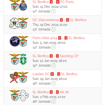
SL Benfica
3
-
0
FC Porto
Sun, 15 Dec 2024 17:00
12ª Jornada
V
GC Vilacondense
1
-
3
SL Benfica
Thu, 19 Dec 2024 21:00
13ª Jornada
V
Porto Vólei 2014
2
-
3
SL Benfica
Sun, 5 Jan 2025 16:00
14ª Jornada
V
SL Benfica
3
-
1
Sporting CP
Sun, 12 Jan 2025 18:00
15ª Jornada
V
Leixões SC
0
-
3
SL Benfica
Sun, 19 Jan 2025 16:00
16ª Jornada
V
SL Benfica
3
-
1
AA 78
Sun, 2 Feb 2025 17:00
18ª Jornada
V