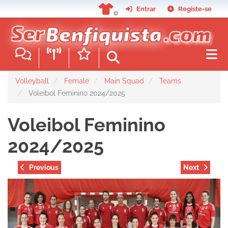
Skip
Entrar
Registe-se
to
main
content
Volleyball
Female
Main Squad
Teams
Voleibol Feminino 2024/2025
Voleibol Feminino
2024/2025
Previous
Next