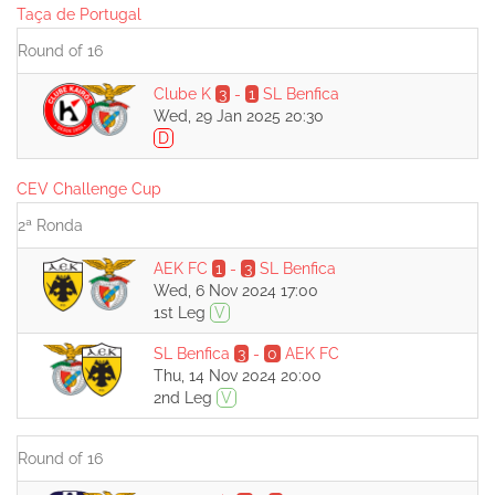
Taça de Portugal
Round of 16
Clube K
3
-
1
SL Benfica
Wed, 29 Jan 2025 20:30
D
CEV Challenge Cup
2ª Ronda
AEK FC
1
-
3
SL Benfica
Wed, 6 Nov 2024 17:00
1st Leg
V
SL Benfica
3
-
0
AEK FC
Thu, 14 Nov 2024 20:00
2nd Leg
V
Round of 16