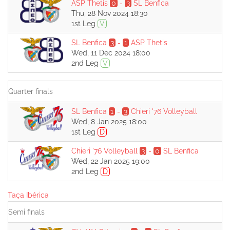
ASP Thetis
0
-
3
SL Benfica
Thu, 28 Nov 2024 18:30
1st Leg
V
SL Benfica
3
-
1
ASP Thetis
Wed, 11 Dec 2024 18:00
2nd Leg
V
Quarter finals
SL Benfica
1
-
3
Chieri '76 Volleyball
Wed, 8 Jan 2025 18:00
1st Leg
D
Chieri '76 Volleyball
3
-
0
SL Benfica
Wed, 22 Jan 2025 19:00
2nd Leg
D
Taça Ibérica
Semi finals