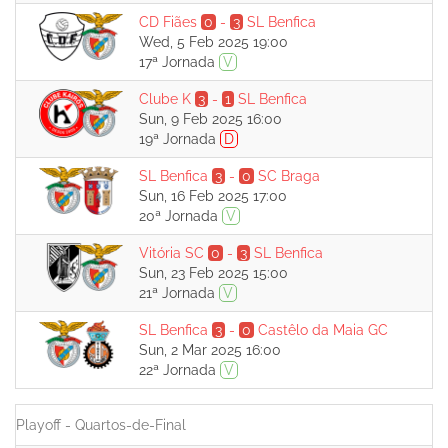
CD Fiães
0
-
3
SL Benfica
Wed, 5 Feb 2025 19:00
17ª Jornada
V
Clube K
3
-
1
SL Benfica
Sun, 9 Feb 2025 16:00
19ª Jornada
D
SL Benfica
3
-
0
SC Braga
Sun, 16 Feb 2025 17:00
20ª Jornada
V
Vitória SC
0
-
3
SL Benfica
Sun, 23 Feb 2025 15:00
21ª Jornada
V
SL Benfica
3
-
0
Castêlo da Maia GC
Sun, 2 Mar 2025 16:00
22ª Jornada
V
Playoff - Quartos-de-Final