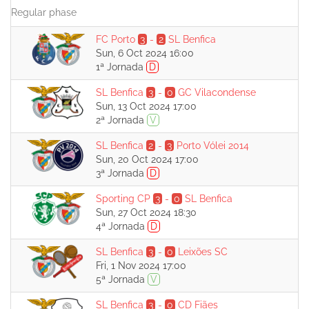
Regular phase
FC Porto
3
-
2
SL Benfica
Sun, 6 Oct 2024 16:00
1ª Jornada
D
SL Benfica
3
-
0
GC Vilacondense
Sun, 13 Oct 2024 17:00
2ª Jornada
V
SL Benfica
2
-
3
Porto Vólei 2014
Sun, 20 Oct 2024 17:00
3ª Jornada
D
Sporting CP
3
-
0
SL Benfica
Sun, 27 Oct 2024 18:30
4ª Jornada
D
SL Benfica
3
-
0
Leixões SC
Fri, 1 Nov 2024 17:00
5ª Jornada
V
SL Benfica
3
-
0
CD Fiães