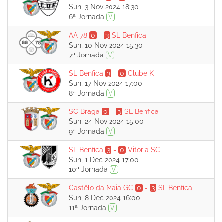
Sun, 3 Nov 2024 18:30
6ª Jornada
V
AA 78
0
-
3
SL Benfica
Sun, 10 Nov 2024 15:30
7ª Jornada
V
SL Benfica
3
-
0
Clube K
Sun, 17 Nov 2024 17:00
8ª Jornada
V
SC Braga
0
-
3
SL Benfica
Sun, 24 Nov 2024 15:00
9ª Jornada
V
SL Benfica
3
-
0
Vitória SC
Sun, 1 Dec 2024 17:00
10ª Jornada
V
Castêlo da Maia GC
0
-
3
SL Benfica
Sun, 8 Dec 2024 16:00
11ª Jornada
V