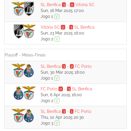
SL Benfica
3
-
0
Vitória SC
Sun, 16 Mar 2025 17:00
Jogo 1
V
Vitória SC
0
-
3
SL Benfica
Sun, 23 Mar 2025 16:00
Jogo 2
V
Playoff - Meias-Finais
SL Benfica
3
-
2
FC Porto
Sun, 30 Mar 2025 18:00
Jogo 1
V
FC Porto
0
-
3
SL Benfica
Sun, 6 Apr 2025 16:00
Jogo 2
V
SL Benfica
3
-
1
FC Porto
Thu, 10 Apr 2025 20:30
Jogo 3
V