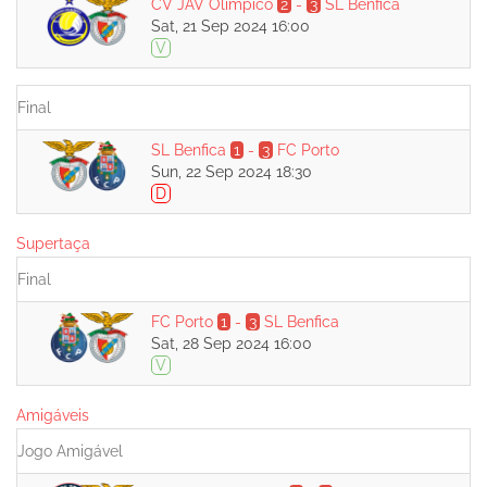
CV JAV Olímpico
2
-
3
SL Benfica
Sat, 21 Sep 2024 16:00
V
Final
SL Benfica
1
-
3
FC Porto
Sun, 22 Sep 2024 18:30
D
Supertaça
Final
FC Porto
1
-
3
SL Benfica
Sat, 28 Sep 2024 16:00
V
Amigáveis
Jogo Amigável