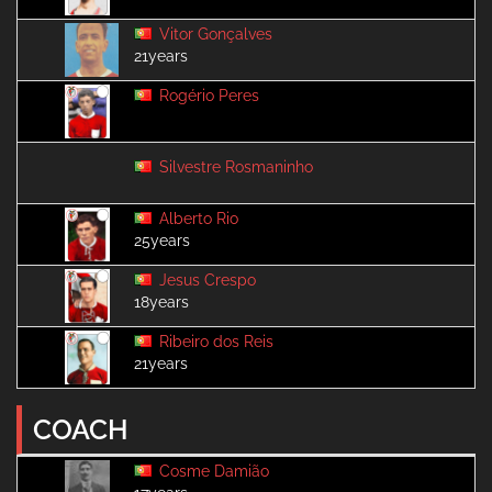
Vitor Gonçalves
21years
Rogério Peres
Silvestre Rosmaninho
Alberto Rio
25years
Jesus Crespo
18years
Ribeiro dos Reis
21years
COACH
Cosme Damião