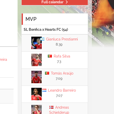
Full calendar
MVP
SL Benfica x Hearts FC (54)
Gianluca Prestianni
8.39
Rafa Silva
reira
7.3
Tomás Araújo
7.09
Leandro Barreiro
7.07
Andreas
Schjelderup