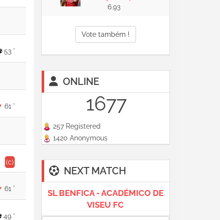
6.93
Vote também !
53 '
ONLINE
1677
61 '
257 Registered
1420 Anonymous
(c)
NEXT MATCH
61 '
SL BENFICA - ACADÉMICO DE
VISEU FC
49 '