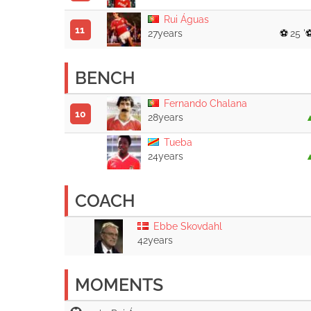
Rui Águas
11
27years
25 '
BENCH
Fernando Chalana
10
28years
Tueba
24years
COACH
Ebbe Skovdahl
42years
MOMENTS