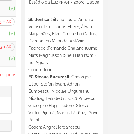
Estádio da Luz (1954 - 2003), Lisboa
V
SL Benfica:
Silvino Louro, António
2.8K
Veloso, Dito, Carlos Mozer, Álvaro
V
Magalhães, Elzo, Chiquinho Carlos,
Diamantino Miranda, António
1.8K
Pacheco (Fernando Chalana [88m]),
Mats Magnusson (Shéu Han [74m]),
V
Rui Águas
Coach: Toni
os jogos
FC Steaua București:
Gheorghe
Liliac, Ştefan Iovan, Adrian
Bumbescu, Nicolae Ungureanu,
Miodrag Belodedici, Gică Popescu,
Gheorghe Hagi, Tudorel Stoica,
Victor Piţurcă, Marius Lăcătuş, Gavril
Balint
Coach: Anghel Iordanescu