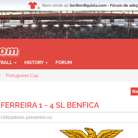
Bem-vindo ao
SerBenfiquista.com - Fórum de adep
TBALL
HISTORY
FORUM
Portuguese Cup
Ne
FERREIRA 1 - 4 SL BENFICA
Utilizadores presentes
(0)