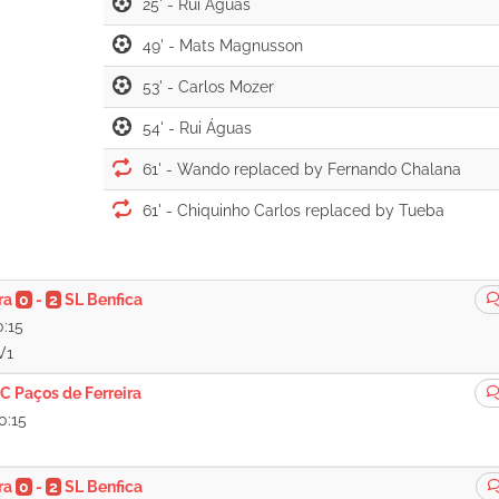
25' -
49' -
53' -
54' -
61' -
61' -
ra
0
-
2
SL Benfica
0:15
V1
C Paços de Ferreira
0:15
ra
0
-
2
SL Benfica