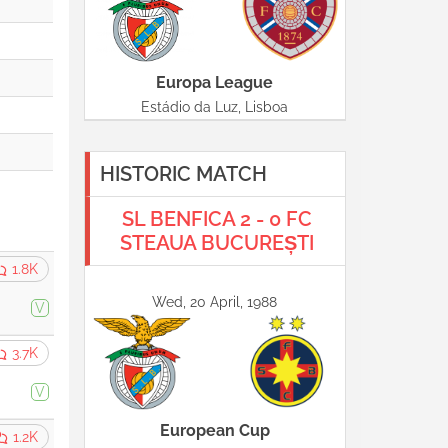
Europa League
Estádio da Luz, Lisboa
HISTORIC MATCH
SL BENFICA 2 - 0 FC
STEAUA BUCUREȘTI
1.8K
Wed, 20 April, 1988
V
3.7K
V
European Cup
1.2K