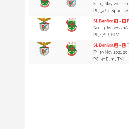
Fri, 13 May 2022 20
PL, 34ª J, Sport TV
SL Benfica
2
-
0
F
Sun, 9 Jan 2022 18
PL, 17ª J, BTV
SL Benfica
4
-
1
F
Fri, 19 Nov 2021 20
PC, 4ª Elim., TVI