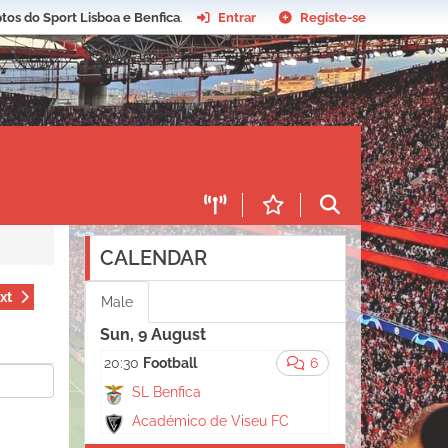
tos do Sport Lisboa e Benfica
.
Entrar
Registe-se
CALENDAR
xt
Male
Sun, 9 August
20:30
Football
6
SL Benfica
Académico de Viseu FC