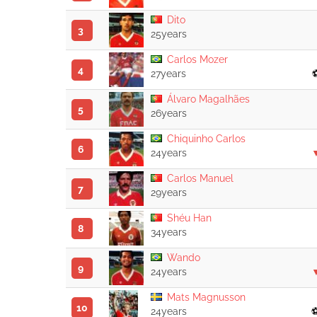
Dito
3
25years
Carlos Mozer
4
27years
Álvaro Magalhães
5
26years
Chiquinho Carlos
6
24years
Carlos Manuel
7
29years
Shéu Han
8
34years
Wando
9
24years
Mats Magnusson
10
24years