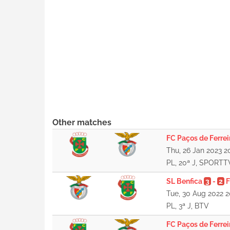
Other matches
FC Paços de Ferrei
Thu, 26 Jan 2023 2
PL, 20ª J, SPORTT
SL Benfica
3
-
2
F
Tue, 30 Aug 2022 2
PL, 3ª J, BTV
FC Paços de Ferrei