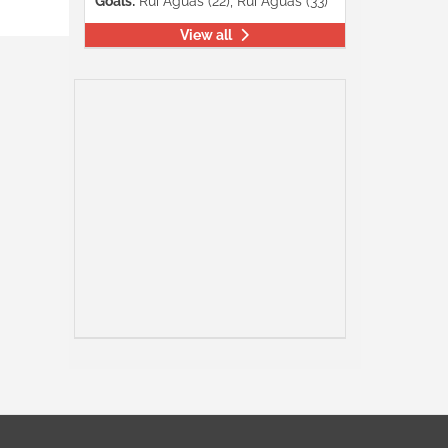
Goals:
Rui Águas (22), Rui Águas (33)
View all