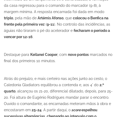
da casa regressou para o comando do marcador (9-8), à
margem mínima. A resposta encarnada foi dada em modo
triplo
, pela mão de
Artémis Afonso
, que
colocou o Benfica na
frente pela primeira vez
(
9-11
). No controlo das incidências, as
águias não tiraram o pé do acelerador e
fecharam o período a
vencer por 12-16
.
Destaque para
Keilanei Cooper
, com
nove pontos
marcados no
final dos primeiros 10 minutos.
Atrás do prejuízo, e mais certeiro nas ações junto ao cesto, o
Caledonia Gladiators equilibrou a contenda e, aos 4' do
2.º
quarto
, alcançou os 21-20, diferencial dilatado, depois, para 25-
20. Foi altura de Eugénio Rodrigues mandar parar o encontro.
Ouvido o comandante, as encarnadas meteram mãos à obra e
encostaram em
25-24
. A partir daqui, o
score
espelhou
sucessivas alternâncias
,
chegando ao
intervalo com o