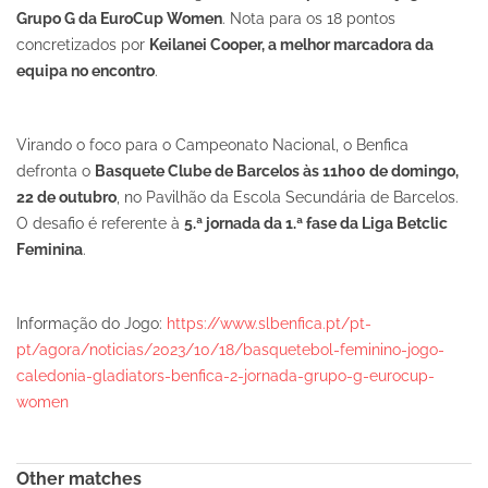
Grupo G da EuroCup Women
. Nota para os 18 pontos
concretizados por
Keilanei Cooper, a melhor marcadora da
equipa no encontro
.
Virando o foco para o Campeonato Nacional, o Benfica
defronta o
Basquete Clube de Barcelos às 11h00 de domingo,
22 de outubro
, no Pavilhão da Escola Secundária de Barcelos.
O desafio é referente à
5.ª jornada da 1.ª fase da Liga Betclic
Feminina
.
Informação do Jogo:
https://www.slbenfica.pt/pt-
pt/agora/noticias/2023/10/18/basquetebol-feminino-jogo-
caledonia-gladiators-benfica-2-jornada-grupo-g-eurocup-
women
Other matches