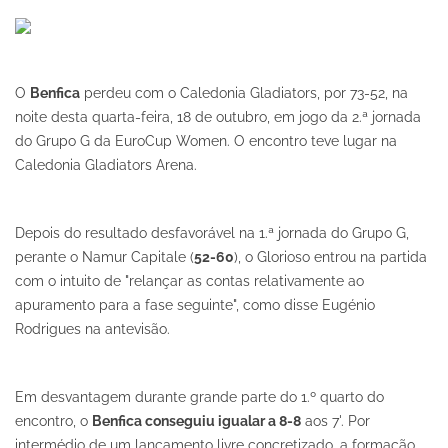
O
Benfica
perdeu com o Caledonia Gladiators, por 73-52, na
noite desta quarta-feira, 18 de outubro, em jogo da 2.ª jornada
do Grupo G da EuroCup Women. O encontro teve lugar na
Caledonia Gladiators Arena.
Depois do resultado desfavorável na 1.ª jornada do Grupo G,
perante o Namur Capitale (
52-60
), o Glorioso entrou na partida
com o intuito de "relançar as contas relativamente ao
apuramento para a fase seguinte", como disse Eugénio
Rodrigues na antevisão.
Em desvantagem durante grande parte do 1.º quarto do
encontro, o
Benfica conseguiu igualar a 8-8
aos 7'. Por
intermédio de um lançamento livre concretizado, a formação