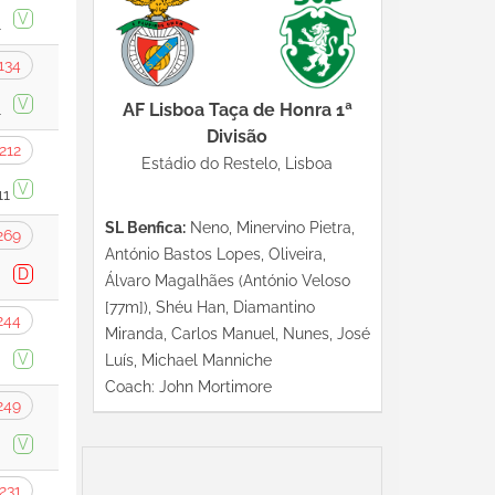
V
1
134
V
AF Lisboa Taça de Honra 1ª
1
Divisão
212
Estádio do Restelo, Lisboa
V
11
SL Benfica:
Neno, Minervino Pietra,
269
António Bastos Lopes, Oliveira,
D
Álvaro Magalhães (António Veloso
[77m]), Shéu Han, Diamantino
244
Miranda, Carlos Manuel, Nunes, José
V
Luís, Michael Manniche
Coach: John Mortimore
249
V
231