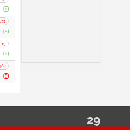
V
872
V
615
V
987
D
29