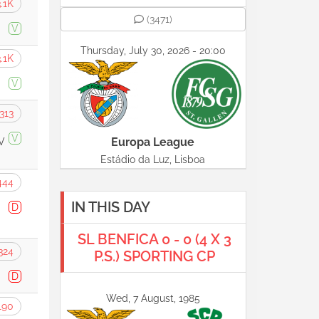
.1K
(3471)
V
Thursday, July 30, 2026 - 20:00
.1K
V
313
V
Europa League
V
Estádio da Luz, Lisboa
444
IN THIS DAY
D
SL BENFICA 0 - 0 (4 X 3
324
P.S.) SPORTING CP
D
Wed, 7 August, 1985
190