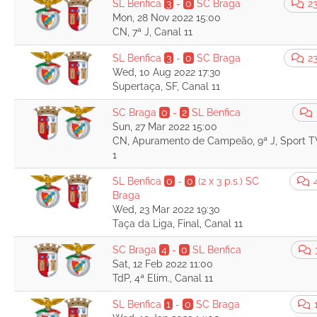
SL Benfica
3
-
0
SC Braga
23
Mon, 28 Nov 2022 15:00
CN, 7ª J, Canal 11
SL Benfica
3
-
0
SC Braga
23
Wed, 10 Aug 2022 17:30
Supertaça, SF, Canal 11
SC Braga
0
-
2
SL Benfica
Sun, 27 Mar 2022 15:00
CN, Apuramento de Campeão, 9ª J, Sport T
1
SL Benfica
0
-
0
(2 x 3 p.s.)
SC
Braga
Wed, 23 Mar 2022 19:30
Taça da Liga, Final, Canal 11
SC Braga
4
-
0
SL Benfica
Sat, 12 Feb 2022 11:00
TdP, 4ª Elim., Canal 11
SL Benfica
1
-
0
SC Braga