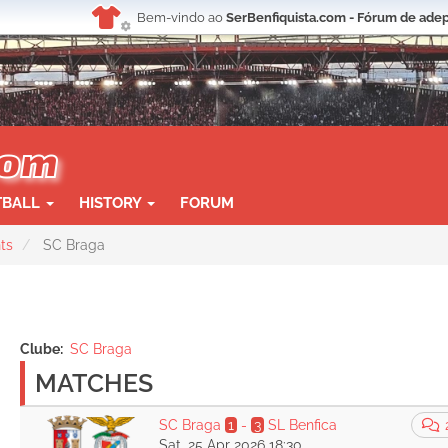
Bem-vindo ao
SerBenfiquista.com - Fórum de adep
TBALL
HISTORY
FORUM
ts
SC Braga
Clube
SC Braga
MATCHES
SC Braga
1
-
3
SL Benfica
Sat, 25 Apr 2026 18:30