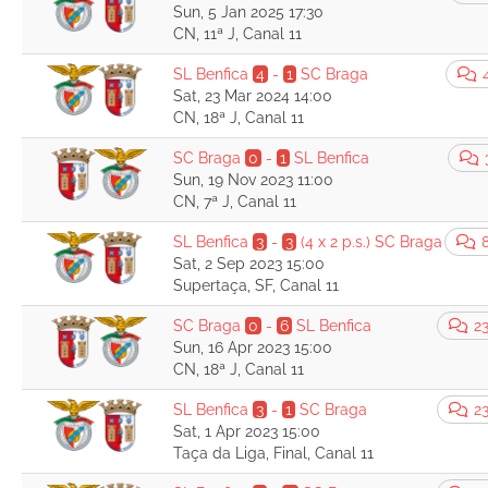
Sun, 5 Jan 2025 17:30
CN, 11ª J, Canal 11
SL Benfica
4
-
1
SC Braga
Sat, 23 Mar 2024 14:00
CN, 18ª J, Canal 11
SC Braga
0
-
1
SL Benfica
Sun, 19 Nov 2023 11:00
CN, 7ª J, Canal 11
SL Benfica
3
-
3
(4 x 2 p.s.)
SC Braga
Sat, 2 Sep 2023 15:00
Supertaça, SF, Canal 11
SC Braga
0
-
6
SL Benfica
23
Sun, 16 Apr 2023 15:00
CN, 18ª J, Canal 11
SL Benfica
3
-
1
SC Braga
23
Sat, 1 Apr 2023 15:00
Taça da Liga, Final, Canal 11