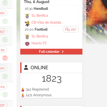
Thu, 6 August
V
16:30
Handball
162
SL Benfica
V
CB Villa de Aranda
20:00
Football
167
157
SL Benfica
V
Hearts FC
94
Full calendar
D
ONLINE
200
1823
V
104
352 Registered
V
1471 Anonymous
337