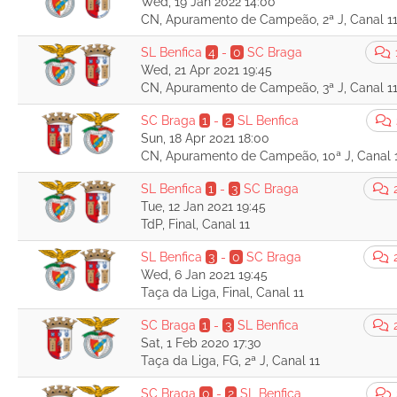
Wed, 19 Jan 2022 14:00
CN, Apuramento de Campeão, 2ª J, Canal 1
SL Benfica
4
-
0
SC Braga
Wed, 21 Apr 2021 19:45
CN, Apuramento de Campeão, 3ª J, Canal 1
SC Braga
1
-
2
SL Benfica
Sun, 18 Apr 2021 18:00
CN, Apuramento de Campeão, 10ª J, Canal 
SL Benfica
1
-
3
SC Braga
Tue, 12 Jan 2021 19:45
TdP, Final, Canal 11
SL Benfica
3
-
0
SC Braga
Wed, 6 Jan 2021 19:45
Taça da Liga, Final, Canal 11
SC Braga
1
-
3
SL Benfica
Sat, 1 Feb 2020 17:30
Taça da Liga, FG, 2ª J, Canal 11
SC Braga
0
-
2
SL Benfica