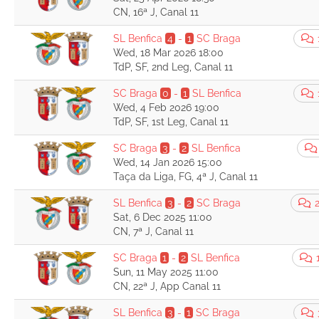
CN, 16ª J, Canal 11
SL Benfica
4
-
1
SC Braga
Wed, 18 Mar 2026 18:00
TdP, SF, 2nd Leg, Canal 11
SC Braga
0
-
1
SL Benfica
Wed, 4 Feb 2026 19:00
TdP, SF, 1st Leg, Canal 11
SC Braga
3
-
2
SL Benfica
Wed, 14 Jan 2026 15:00
Taça da Liga, FG, 4ª J, Canal 11
SL Benfica
3
-
2
SC Braga
Sat, 6 Dec 2025 11:00
CN, 7ª J, Canal 11
SC Braga
1
-
2
SL Benfica
Sun, 11 May 2025 11:00
CN, 22ª J, App Canal 11
SL Benfica
3
-
1
SC Braga