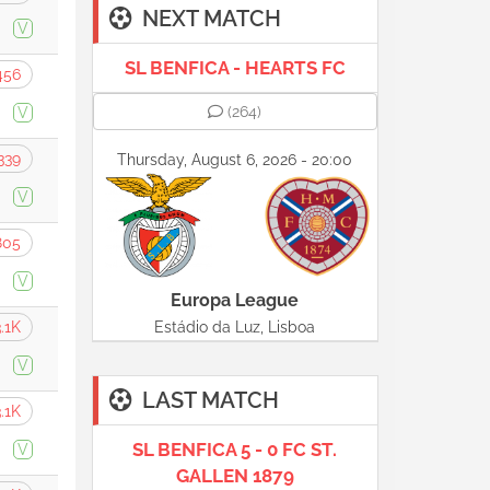
NEXT MATCH
V
SL BENFICA - HEARTS FC
456
(264)
V
339
Thursday, August 6, 2026 - 20:00
V
805
V
Europa League
.1K
Estádio da Luz, Lisboa
V
LAST MATCH
.1K
SL BENFICA 5 - 0 FC ST.
V
GALLEN 1879