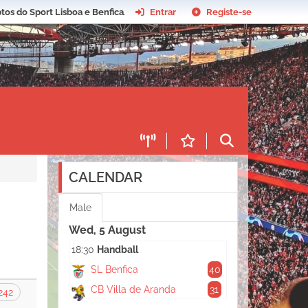
tos do Sport Lisboa e Benfica
.
Entrar
Registe-se
CALENDAR
Male
Wed, 5 August
18:30
Handball
SL Benfica
40
CB Villa de Aranda
31
242