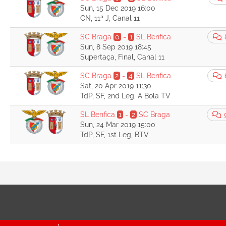
Sun, 15 Dec 2019 16:00
CN, 11ª J, Canal 11
SC Braga
0
-
1
SL Benfica
Sun, 8 Sep 2019 18:45
Supertaça, Final, Canal 11
SC Braga
2
-
4
SL Benfica
Sat, 20 Apr 2019 11:30
TdP, SF, 2nd Leg, A Bola TV
SL Benfica
1
-
2
SC Braga
Sun, 24 Mar 2019 15:00
TdP, SF, 1st Leg, BTV