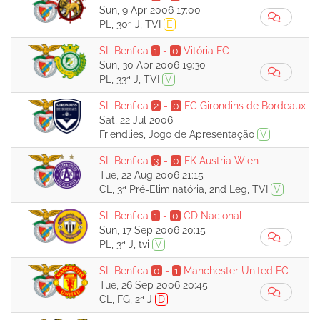
Sun, 9 Apr 2006 17:00
PL, 30ª J, TVI
E
SL Benfica
1
-
0
Vitória FC
Sun, 30 Apr 2006 19:30
PL, 33ª J, TVI
V
SL Benfica
2
-
0
FC Girondins de Bordeaux
Sat, 22 Jul 2006
Friendlies, Jogo de Apresentação
V
SL Benfica
3
-
0
FK Austria Wien
Tue, 22 Aug 2006 21:15
CL, 3ª Pré-Eliminatória, 2nd Leg, TVI
V
SL Benfica
1
-
0
CD Nacional
Sun, 17 Sep 2006 20:15
PL, 3ª J, tvi
V
SL Benfica
0
-
1
Manchester United FC
Tue, 26 Sep 2006 20:45
CL, FG, 2ª J
D