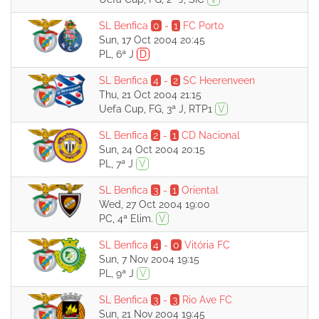
SL Benfica
0
-
1
FC Porto
Sun, 17 Oct 2004 20:45
PL, 6ª J
D
SL Benfica
4
-
2
SC Heerenveen
Thu, 21 Oct 2004 21:15
Uefa Cup, FG, 3ª J, RTP1
V
SL Benfica
2
-
1
CD Nacional
Sun, 24 Oct 2004 20:15
PL, 7ª J
V
SL Benfica
3
-
1
Oriental
Wed, 27 Oct 2004 19:00
PC, 4ª Elim.
V
SL Benfica
4
-
0
Vitória FC
Sun, 7 Nov 2004 19:15
PL, 9ª J
V
SL Benfica
3
-
3
Rio Ave FC
Sun, 21 Nov 2004 19:45