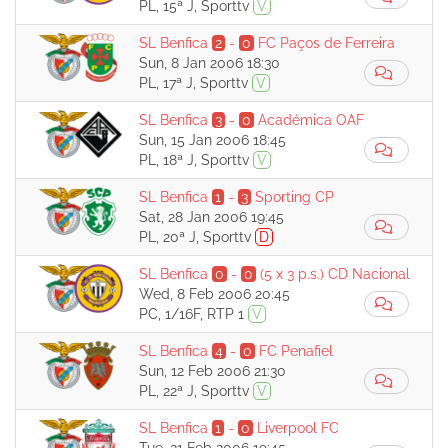
PL, 15ª J, Sporttv
V
SL Benfica
2
-
0
FC Paços de Ferreira
Sun, 8 Jan 2006 18:30
PL, 17ª J, Sporttv
V
SL Benfica
3
-
0
Académica OAF
Sun, 15 Jan 2006 18:45
PL, 18ª J, Sporttv
V
SL Benfica
1
-
3
Sporting CP
Sat, 28 Jan 2006 19:45
PL, 20ª J, Sporttv
D
SL Benfica
0
-
0
(5 x 3 p.s.)
CD Nacional
Wed, 8 Feb 2006 20:45
PC, 1/16F, RTP 1
V
SL Benfica
4
-
0
FC Penafiel
Sun, 12 Feb 2006 21:30
PL, 22ª J, Sporttv
V
SL Benfica
1
-
0
Liverpool FC