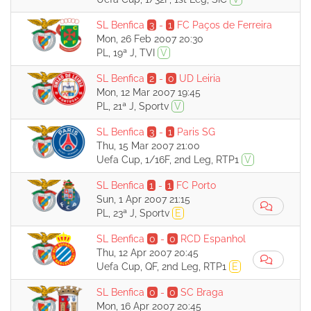
SL Benfica
3
-
1
FC Paços de Ferreira
Mon, 26 Feb 2007 20:30
PL, 19ª J, TVI
V
SL Benfica
2
-
0
UD Leiria
Mon, 12 Mar 2007 19:45
PL, 21ª J, Sportv
V
SL Benfica
3
-
1
Paris SG
Thu, 15 Mar 2007 21:00
Uefa Cup, 1/16F, 2nd Leg, RTP1
V
SL Benfica
1
-
1
FC Porto
Sun, 1 Apr 2007 21:15
PL, 23ª J, Sportv
E
SL Benfica
0
-
0
RCD Espanhol
Thu, 12 Apr 2007 20:45
Uefa Cup, QF, 2nd Leg, RTP1
E
SL Benfica
0
-
0
SC Braga
Mon, 16 Apr 2007 20:45