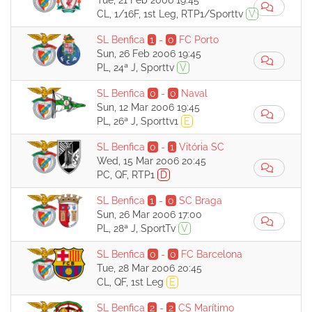
Tue, 21 Feb 2006 19:45
CL, 1/16F, 1st Leg, RTP1/Sporttv
V
SL Benfica
1
-
0
FC Porto
Sun, 26 Feb 2006 19:45
PL, 24ª J, Sporttv
V
SL Benfica
0
-
0
Naval
Sun, 12 Mar 2006 19:45
PL, 26ª J, Sporttv1
E
SL Benfica
0
-
1
Vitória SC
Wed, 15 Mar 2006 20:45
PC, QF, RTP1
D
SL Benfica
1
-
0
SC Braga
Sun, 26 Mar 2006 17:00
PL, 28ª J, SportTv
V
SL Benfica
0
-
0
FC Barcelona
Tue, 28 Mar 2006 20:45
CL, QF, 1st Leg
E
SL Benfica
2
-
2
CS Marítimo