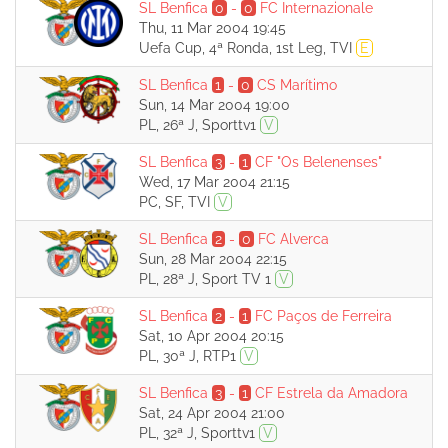
SL Benfica
0
-
0
FC Internazionale
Thu, 11 Mar 2004 19:45
Uefa Cup, 4ª Ronda, 1st Leg, TVI
E
SL Benfica
1
-
0
CS Marítimo
Sun, 14 Mar 2004 19:00
PL, 26ª J, Sporttv1
V
SL Benfica
3
-
1
CF "Os Belenenses"
Wed, 17 Mar 2004 21:15
PC, SF, TVI
V
SL Benfica
2
-
0
FC Alverca
Sun, 28 Mar 2004 22:15
PL, 28ª J, Sport TV 1
V
SL Benfica
2
-
1
FC Paços de Ferreira
Sat, 10 Apr 2004 20:15
PL, 30ª J, RTP1
V
SL Benfica
3
-
1
CF Estrela da Amadora
Sat, 24 Apr 2004 21:00
PL, 32ª J, Sporttv1
V