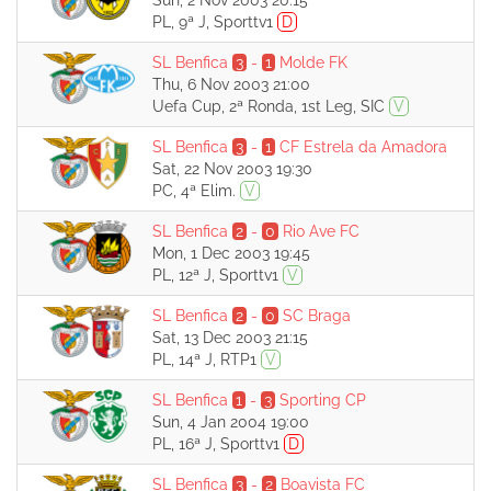
Sun, 2 Nov 2003 20:15
PL, 9ª J, Sporttv1
D
SL Benfica
3
-
1
Molde FK
Thu, 6 Nov 2003 21:00
Uefa Cup, 2ª Ronda, 1st Leg, SIC
V
SL Benfica
3
-
1
CF Estrela da Amadora
Sat, 22 Nov 2003 19:30
PC, 4ª Elim.
V
SL Benfica
2
-
0
Rio Ave FC
Mon, 1 Dec 2003 19:45
PL, 12ª J, Sporttv1
V
SL Benfica
2
-
0
SC Braga
Sat, 13 Dec 2003 21:15
PL, 14ª J, RTP1
V
SL Benfica
1
-
3
Sporting CP
Sun, 4 Jan 2004 19:00
PL, 16ª J, Sporttv1
D
SL Benfica
3
-
2
Boavista FC