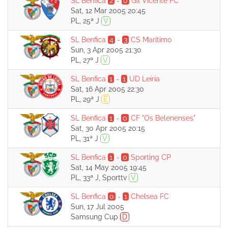
SL Benfica
2
-
0
Gil Vicente FC
Sat, 12 Mar 2005 20:45
PL, 25ª J
V
SL Benfica
4
-
3
CS Marítimo
Sun, 3 Apr 2005 21:30
PL, 27ª J
V
SL Benfica
1
-
1
UD Leiria
Sat, 16 Apr 2005 22:30
PL, 29ª J
E
SL Benfica
1
-
0
CF "Os Belenenses"
Sat, 30 Apr 2005 20:15
PL, 31ª J
V
SL Benfica
1
-
0
Sporting CP
Sat, 14 May 2005 19:45
PL, 33ª J, Sporttv
V
SL Benfica
0
-
1
Chelsea FC
Sun, 17 Jul 2005
Samsung Cup
D