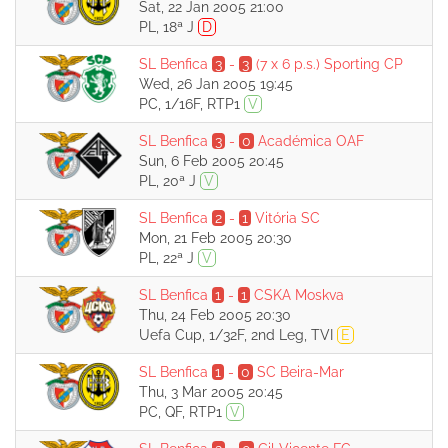
Sat, 22 Jan 2005 21:00
PL, 18ª J
D
SL Benfica
3
-
3
(7 x 6 p.s.)
Sporting CP
Wed, 26 Jan 2005 19:45
PC, 1/16F, RTP1
V
SL Benfica
3
-
0
Académica OAF
Sun, 6 Feb 2005 20:45
PL, 20ª J
V
SL Benfica
2
-
1
Vitória SC
Mon, 21 Feb 2005 20:30
PL, 22ª J
V
SL Benfica
1
-
1
CSKA Moskva
Thu, 24 Feb 2005 20:30
Uefa Cup, 1/32F, 2nd Leg, TVI
E
SL Benfica
1
-
0
SC Beira-Mar
Thu, 3 Mar 2005 20:45
PC, QF, RTP1
V