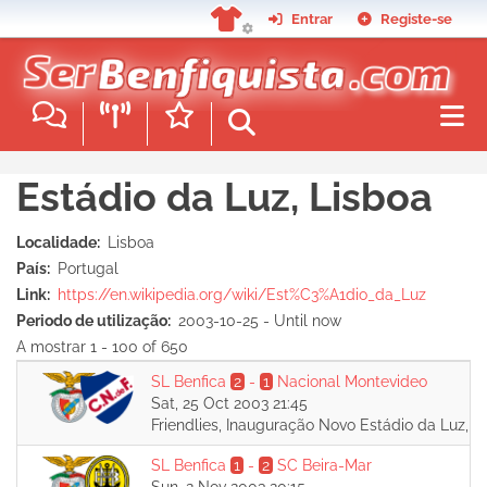
Skip
Entrar
Registe-se
to
main
content
Estádio da Luz, Lisboa
Localidade
Lisboa
País
Portugal
Link
https://en.wikipedia.org/wiki/Est%C3%A1dio_da_Luz
Periodo de utilização
2003-10-25
-
Until now
A mostrar 1 - 100 of 650
SL Benfica
2
-
1
Nacional Montevideo
Sat, 25 Oct 2003 21:45
Friendlies, Inauguração Novo Estádio da Luz, 
SL Benfica
1
-
2
SC Beira-Mar