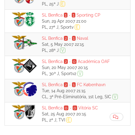
PL, 25ª J
E
SL Benfica
1
-
1
Sporting CP
Sun, 29 Apr 2007 21:00
PL, 27ª J, Sportv
E
SL Benfica
2
-
1
Naval
Sat, 5 May 2007 22:15
PL, 28ª J
V
SL Benfica
2
-
0
Académica OAF
Sun, 20 May 2007 20:15
PL, 30ª J, Sportv2
V
SL Benfica
2
-
1
FC København
Tue, 14 Aug 2007 21:15
CL, 3ª Pré-Eliminatória, 1st Leg, SIC
V
SL Benfica
0
-
0
Vitória SC
Sat, 25 Aug 2007 20:15
PL, 2ª J, TVI
E