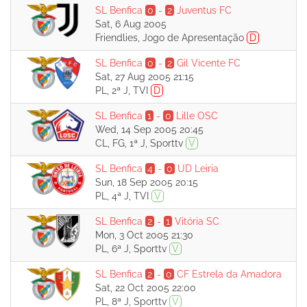
SL Benfica
0
-
2
Juventus FC
Sat, 6 Aug 2005
Friendlies, Jogo de Apresentação
D
SL Benfica
0
-
2
Gil Vicente FC
Sat, 27 Aug 2005 21:15
PL, 2ª J, TVI
D
SL Benfica
1
-
0
Lille OSC
Wed, 14 Sep 2005 20:45
CL, FG, 1ª J, Sporttv
V
SL Benfica
4
-
0
UD Leiria
Sun, 18 Sep 2005 20:15
PL, 4ª J, TVI
V
SL Benfica
2
-
1
Vitória SC
Mon, 3 Oct 2005 21:30
PL, 6ª J, Sporttv
V
SL Benfica
2
-
0
CF Estrela da Amadora
Sat, 22 Oct 2005 22:00
PL, 8ª J, Sporttv
V