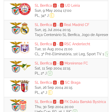
SL Benfica
0
-
0
UD Leiria
Sun, 9 May 2004 17:00
PL, 34ª J
E
SL Benfica
2
-
2
Real Madrid CF
Sun, 25 Jul 2004 20:15
Taça Centenário SL Benfica, Jogo de Apresen
SL Benfica
1
-
0
RSC Anderlecht
Tue, 10 Aug 2004 21:00
CL, 3ª Pré-Eliminatória, 1st Leg, Sport TV 1
V
SL Benfica
2
-
0
Moreirense FC
Sat, 11 Sep 2004 22:15
PL, 2ª J
V
SL Benfica
0
-
0
SC Braga
Sun, 26 Sep 2004 20:15
PL, 4ª J
E
SL Benfica
2
-
0
FK Dukla Banská Bystrica
Thu, 30 Sep 2004 20:00
Uefa Cup, FG, 2ª J, SIC
V