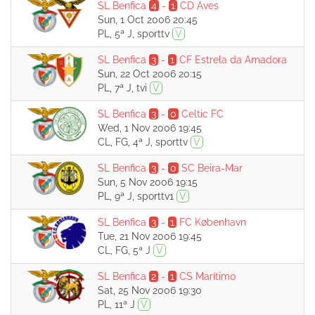
SL Benfica
4
-
1
CD Aves
Sun, 1 Oct 2006 20:45
PL, 5ª J, sporttv
V
SL Benfica
3
-
1
CF Estrela da Amadora
Sun, 22 Oct 2006 20:15
PL, 7ª J, tvi
V
SL Benfica
3
-
0
Celtic FC
Wed, 1 Nov 2006 19:45
CL, FG, 4ª J, sporttv
V
SL Benfica
3
-
0
SC Beira-Mar
Sun, 5 Nov 2006 19:15
PL, 9ª J, sporttv1
V
SL Benfica
3
-
1
FC København
Tue, 21 Nov 2006 19:45
CL, FG, 5ª J
V
SL Benfica
2
-
1
CS Marítimo
Sat, 25 Nov 2006 19:30
PL, 11ª J
V