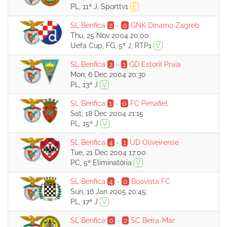
PL, 11ª J, Sporttv1
E
SL Benfica
2
-
0
GNK Dinamo Zagreb
Thu, 25 Nov 2004 20:00
Uefa Cup, FG, 5ª J, RTP1
V
SL Benfica
2
-
1
GD Estoril Praia
Mon, 6 Dec 2004 20:30
PL, 13ª J
V
SL Benfica
1
-
0
FC Penafiel
Sat, 18 Dec 2004 21:15
PL, 15ª J
V
SL Benfica
4
-
1
UD Oliveirense
Tue, 21 Dec 2004 17:00
PC, 5ª Eliminatória
V
SL Benfica
4
-
0
Boavista FC
Sun, 16 Jan 2005 20:45
PL, 17ª J
V
SL Benfica
0
-
2
SC Beira-Mar