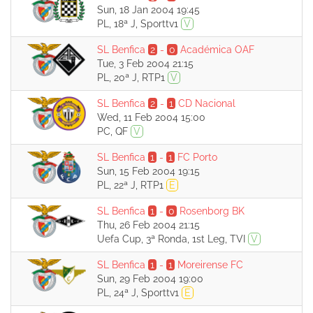
Sun, 18 Jan 2004 19:45
PL, 18ª J, Sporttv1
V
SL Benfica
2
-
0
Académica OAF
Tue, 3 Feb 2004 21:15
PL, 20ª J, RTP1
V
SL Benfica
2
-
1
CD Nacional
Wed, 11 Feb 2004 15:00
PC, QF
V
SL Benfica
1
-
1
FC Porto
Sun, 15 Feb 2004 19:15
PL, 22ª J, RTP1
E
SL Benfica
1
-
0
Rosenborg BK
Thu, 26 Feb 2004 21:15
Uefa Cup, 3ª Ronda, 1st Leg, TVI
V
SL Benfica
1
-
1
Moreirense FC
Sun, 29 Feb 2004 19:00
PL, 24ª J, Sporttv1
E