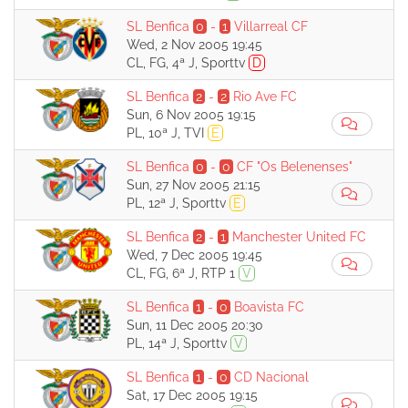
SL Benfica
0
-
1
Villarreal CF
Wed, 2 Nov 2005 19:45
CL, FG, 4ª J, Sporttv
D
SL Benfica
2
-
2
Rio Ave FC
Sun, 6 Nov 2005 19:15
PL, 10ª J, TVI
E
SL Benfica
0
-
0
CF "Os Belenenses"
Sun, 27 Nov 2005 21:15
PL, 12ª J, Sporttv
E
SL Benfica
2
-
1
Manchester United FC
Wed, 7 Dec 2005 19:45
CL, FG, 6ª J, RTP 1
V
SL Benfica
1
-
0
Boavista FC
Sun, 11 Dec 2005 20:30
PL, 14ª J, Sporttv
V
SL Benfica
1
-
0
CD Nacional
Sat, 17 Dec 2005 19:15