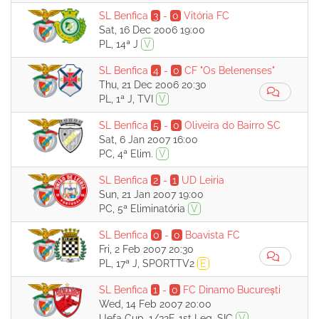
SL Benfica
3
-
0
Vitória FC
Sat, 16 Dec 2006 19:00
PL, 14ª J
V
SL Benfica
4
-
0
CF "Os Belenenses"
Thu, 21 Dec 2006 20:30
PL, 1ª J, TVI
V
SL Benfica
5
-
0
Oliveira do Bairro SC
Sat, 6 Jan 2007 16:00
PC, 4ª Elim.
V
SL Benfica
2
-
1
UD Leiria
Sun, 21 Jan 2007 19:00
PC, 5ª Eliminatória
V
SL Benfica
0
-
0
Boavista FC
Fri, 2 Feb 2007 20:30
PL, 17ª J, SPORTTV2
E
SL Benfica
1
-
0
FC Dinamo București
Wed, 14 Feb 2007 20:00
Uefa Cup, 1/32F, 1st Leg, SIC
V