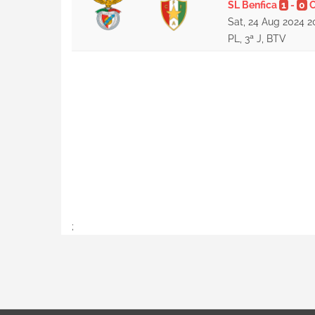
SL Benfica
1
-
0
C
Sat, 24 Aug 2024 2
PL, 3ª J, BTV
;