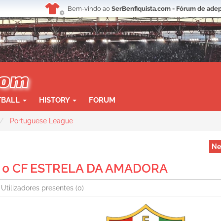
Bem-vindo ao
SerBenfiquista.com - Fórum de adep
TBALL
HISTORY
FORUM
Portuguese League
Ne
- 0 CF ESTRELA DA AMADORA
Utilizadores presentes
(0)