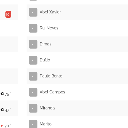
Abel Xavier
-
(c)
Rui Neves
-
Dimas
-
Duílio
-
Paulo Bento
-
Abel Campos
-
75 '
Miranda
-
47 '
Marito
-
70 '