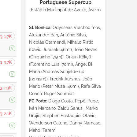
Portuguese Supercup
Estádio Municipal de Aveiro, Aveiro
SL Benfica:
Odysseas Vlachodimos,
Alexander Bah, António Silva,
1.7K
Nicolás Otamendi, Mihailo Ristić
V
(David Jurásek [46m]), João Neves
(Chiquinho [75m]), Orkun Kökçü
3.7K
(Florentino Luís [70m]), Ángel Di
María (Andreas Schjelderup
V
[90+12m]), Fredrik Aursnes, João
Mário (Petar Musa [46m]), Rafa Silva
2.9K
Coach: Roger Schmidt
V
FC Porto:
Diogo Costa, Pepê, Pepe,
Iván Marcano, Zaidu Sanusi, Marko
2.1K
Grujić, Stephen Eustáquio, Otávio,
Wenderson Galeno, Danny Namaso,
V
Mehdi Taremi