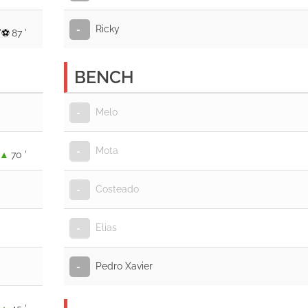
Ricky
-
'
87 '
BENCH
Melo
-
Mota
-
70 '
Costeado
-
Elias
-
Pedro Xavier
-