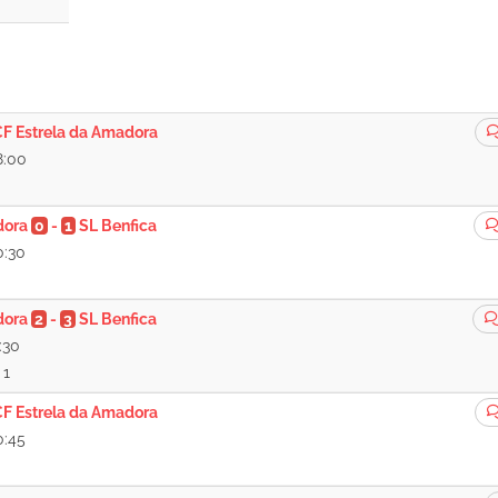
F Estrela da Amadora
8:00
dora
0
-
1
SL Benfica
0:30
dora
2
-
3
SL Benfica
:30
 1
F Estrela da Amadora
0:45