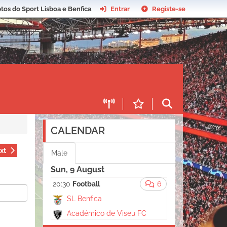
tos do Sport Lisboa e Benfica
.
Entrar
Registe-se
CALENDAR
xt
Male
Sun, 9 August
20:30
Football
6
SL Benfica
Académico de Viseu FC