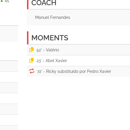
45 '
COACH
Manuel Fernandes
MOMENTS
52' -
23' -
72' -