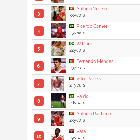
António Veloso
3
33years
Ricardo Gomes
4
25years
William
5
22years
Fernando Mendes
6
23years
Vítor Paneira
7
24years
Valdo
8
26years
António Pacheco
9
23years
Vata
10
29years