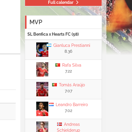
Full calendar
MVP
SL Benfica x Hearts FC (58)
Gianluca Prestianni
8.36
Rafa Silva
7.22
Tomás Araújo
7.07
Leandro Barreiro
7.02
Andreas
Schjelderup