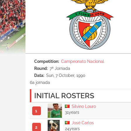
Competition
Campeonato Nacional
Round
7ª Jornada
Data
Sun, 7 October, 1990
6a jornada
INITIAL ROSTERS
Silvino Louro
1
31years
José Carlos
2
24years