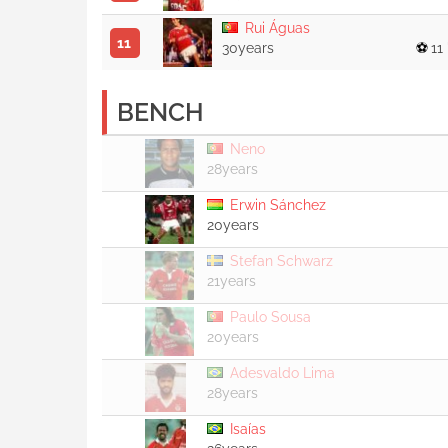
Rui Águas
11
30years
11 
BENCH
Neno
28years
Erwin Sánchez
20years
Stefan Schwarz
21years
Paulo Sousa
20years
Adesvaldo Lima
28years
Isaías