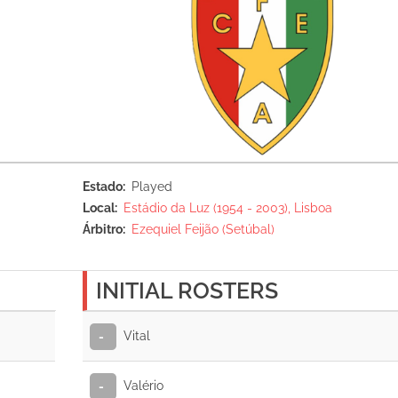
Estado
Played
Local
Estádio da Luz (1954 - 2003), Lisboa
Árbitro
Ezequiel Feijão (Setúbal)
INITIAL ROSTERS
Vital
-
Valério
-