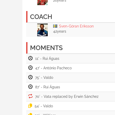
26years
COACH
Sven-Göran Eriksson
42years
MOMENTS
11' -
47' -
75' -
87' -
70' -
54' -