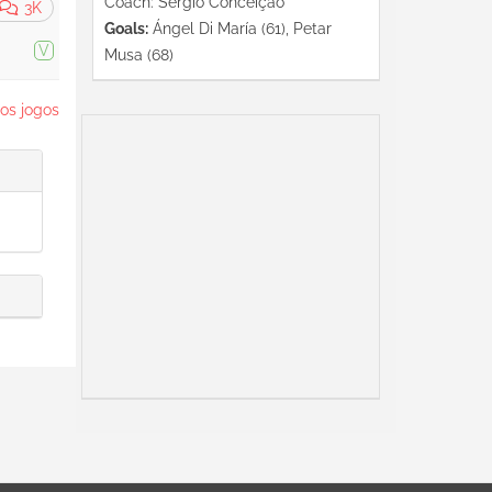
Coach: Sérgio Conceição
3K
Goals:
Ángel Di María (61), Petar
V
Musa (68)
os jogos