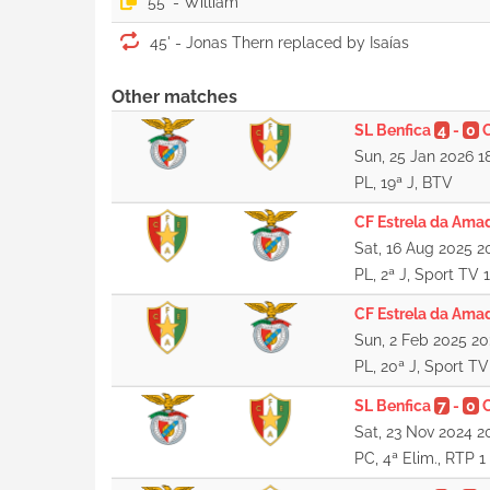
55' -
45' -
Other matches
SL Benfica
4
-
0
C
Sun, 25 Jan 2026 1
PL, 19ª J, BTV
CF Estrela da Ama
Sat, 16 Aug 2025 2
PL, 2ª J, Sport TV 1
CF Estrela da Ama
Sun, 2 Feb 2025 20
PL, 20ª J, Sport TV
SL Benfica
7
-
0
C
Sat, 23 Nov 2024 2
PC, 4ª Elim., RTP 1