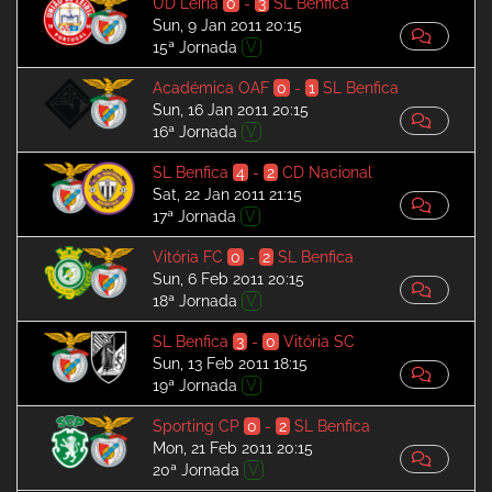
UD Leiria
0
-
3
SL Benfica
Sun, 9 Jan 2011 20:15
15ª Jornada
V
Académica OAF
0
-
1
SL Benfica
Sun, 16 Jan 2011 20:15
16ª Jornada
V
SL Benfica
4
-
2
CD Nacional
Sat, 22 Jan 2011 21:15
17ª Jornada
V
Vitória FC
0
-
2
SL Benfica
Sun, 6 Feb 2011 20:15
18ª Jornada
V
SL Benfica
3
-
0
Vitória SC
Sun, 13 Feb 2011 18:15
19ª Jornada
V
Sporting CP
0
-
2
SL Benfica
Mon, 21 Feb 2011 20:15
20ª Jornada
V