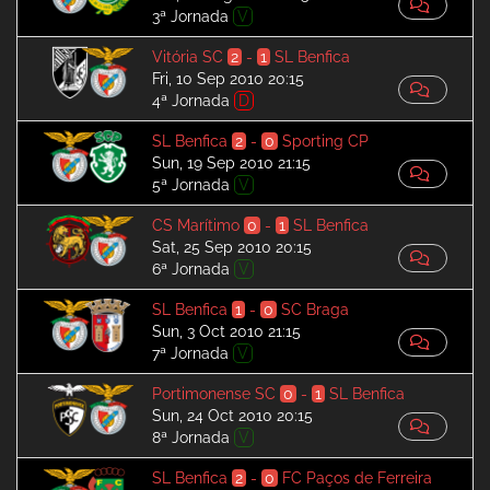
3ª Jornada
V
Vitória SC
2
-
1
SL Benfica
Fri, 10 Sep 2010 20:15
4ª Jornada
D
SL Benfica
2
-
0
Sporting CP
Sun, 19 Sep 2010 21:15
5ª Jornada
V
CS Marítimo
0
-
1
SL Benfica
Sat, 25 Sep 2010 20:15
6ª Jornada
V
SL Benfica
1
-
0
SC Braga
Sun, 3 Oct 2010 21:15
7ª Jornada
V
Portimonense SC
0
-
1
SL Benfica
Sun, 24 Oct 2010 20:15
8ª Jornada
V
SL Benfica
2
-
0
FC Paços de Ferreira