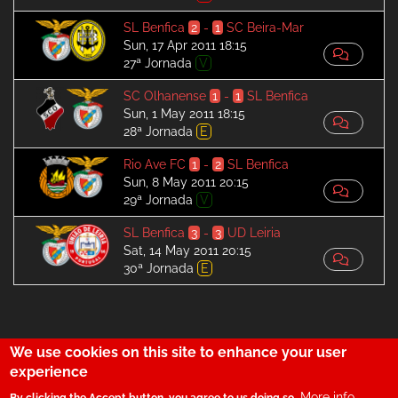
SL Benfica
2
-
1
SC Beira-Mar
Sun, 17 Apr 2011 18:15
27ª Jornada
V
SC Olhanense
1
-
1
SL Benfica
Sun, 1 May 2011 18:15
28ª Jornada
E
Rio Ave FC
1
-
2
SL Benfica
Sun, 8 May 2011 20:15
29ª Jornada
V
SL Benfica
3
-
3
UD Leiria
Sat, 14 May 2011 20:15
30ª Jornada
E
We use cookies on this site to enhance your user
29
experience
More info