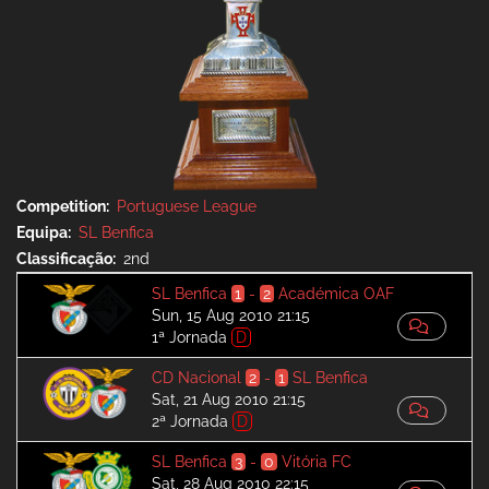
Competition
Portuguese League
Equipa
SL Benfica
Classificação
2nd
SL Benfica
1
-
2
Académica OAF
Sun, 15 Aug 2010 21:15
1ª Jornada
D
CD Nacional
2
-
1
SL Benfica
Sat, 21 Aug 2010 21:15
2ª Jornada
D
SL Benfica
3
-
0
Vitória FC
Sat, 28 Aug 2010 22:15