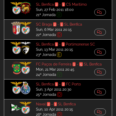
SL Benfica
2
-
1
CS Marítimo
Sun, 27 Feb 2011 18:00
21ª Jornada
V
SC Braga
2
-
1
SL Benfica
Sun, 6 Mar 2011 20:15
22ª Jornada
D
SL Benfica
1
-
1
Portimonense SC
Sun, 13 Mar 2011 20:15
23ª Jornada
E
FC Paços de Ferreira
1
-
5
SL Benfica
Mon, 21 Mar 2011 20:45
24ª Jornada
V
SL Benfica
1
-
2
FC Porto
Sun, 3 Apr 2011 20:30
25ª Jornada
D
Naval
2
-
1
SL Benfica
Sun, 10 Apr 2011 20:15
26ª Jornada
D