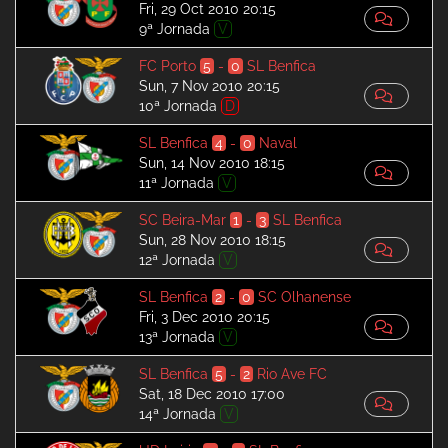
Fri, 29 Oct 2010 20:15
9ª Jornada
V
FC Porto
5
-
0
SL Benfica
Sun, 7 Nov 2010 20:15
10ª Jornada
D
SL Benfica
4
-
0
Naval
Sun, 14 Nov 2010 18:15
11ª Jornada
V
SC Beira-Mar
1
-
3
SL Benfica
Sun, 28 Nov 2010 18:15
12ª Jornada
V
SL Benfica
2
-
0
SC Olhanense
Fri, 3 Dec 2010 20:15
13ª Jornada
V
SL Benfica
5
-
2
Rio Ave FC
Sat, 18 Dec 2010 17:00
14ª Jornada
V